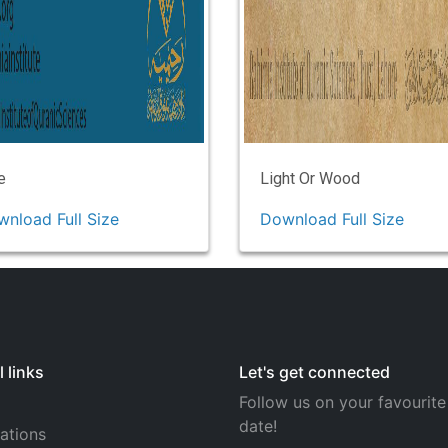
e
Light Or Wood
nload Full Size
Download Full Size
 links
Let's get connected
Follow us on your favourite
date!
ations