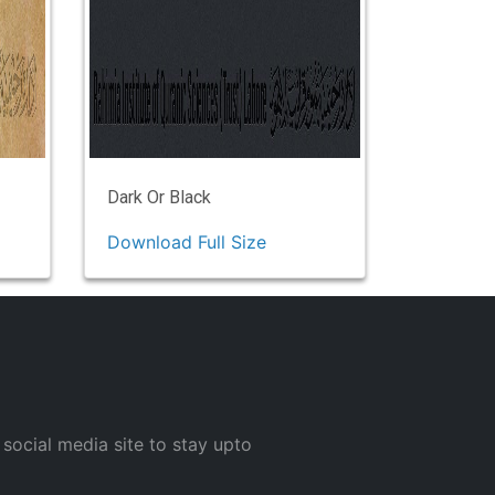
Dark Or Black
Download Full Size
 social media site to stay upto