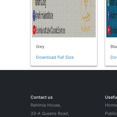
Grey
Blu
Download Full Size
Dow
Contact us
Useful
Rahimia House,
Home
33-A Queens Road,
Public