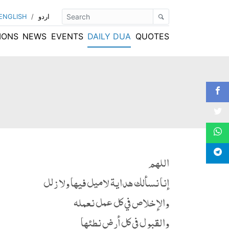
اردو
/
ENGLISH
IONS
NEWS
EVENTS
DAILY DUA
QUOTES
اللهم
إنا نسألك هداية لاميل فيها ولا زلل
والإخلاص في كل عمل نعمله
والقبول في كل أرض نطئها