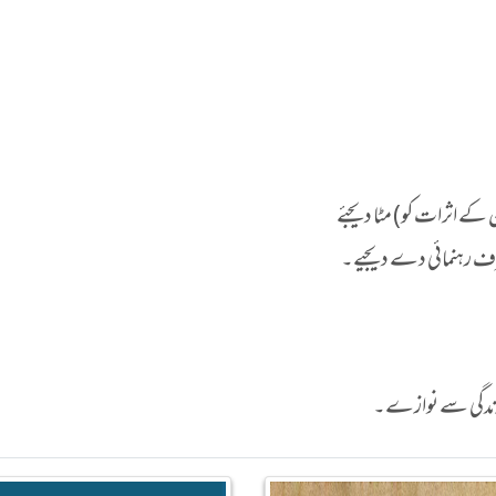
ن کے اثرات کو) مٹا دیجئے
رف رہنمائی دے دیجیے۔
ہ زندگی سے نوازے۔