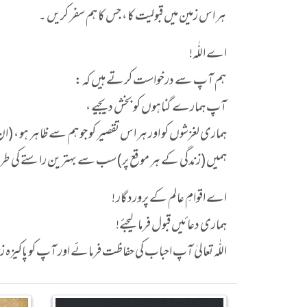
ہر اس زمین میں قبولیت کا ، جس کا ہم سفر کریں ۔
اے اللّٰہ!
ہم آپ سے درخواست کرتے ہیں کہ :
آپ ہمارے گناہوں کو بخش دیجیے ،
ہماری لغزشوں کو اور ہر اس تقصیر کو جو ہم سے ظاہر ہو ، (ا
ہمیں (زندگی کے ہر موقع پر) سب سے بہترین راستے کی ط
اے اقوامِ عالم کے پروردگار !
ہماری دعائیں قبول فرما لیجئے!
اللّٰہ تعالیٰ آپ احباب کی حفاظت فرمائے اور آپ کو پاکیز