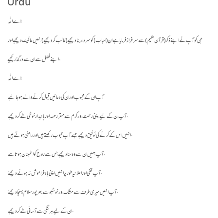
Urdu
اے اللّٰہ!
جن کو آپ نے اپنے ذکر (قرآن حکیم) سے سرفراز فرمایا ہے ان (احباب) کو سردار بنادیجیے (غالب کردیجیے) انہیں عافیت دیجیے اور
اپنے فضل سے ان سے درگذر کیجیے،
اے اللّٰہ!
آپ ان کے لیے اپنی رحمت اور کرم سے مقرر حصہ اور پائیدار خوشی طے کر دیجیے،
انہیں اس کے کرنے کی توفیق دیجیے جسے آپ محبوب رکھتے ہیں اور راضی ہوتے ہیں،
آپ ہمیں ان سے وہ سنا دیجیے جس سے روح کو اطمینان ہوتا ہے،
آپ مخفی اور اعلانیہ طور پر انہیں اپنی یاد فراموش نہ ہونے دیجئے،
آپ انہیں میری طرف سے مشک اور خوشبو سے بھرپور سلام پہنچا دیجئے ،
ان کے لیے ہر تنگی سے آسانی طے کر دیجیے،