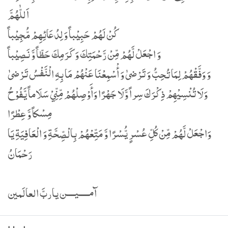
وَلَا تُنْسِيْهِمْ ذِكْرَكَ سِراً وَّلَا جَهْرًا وَأَوْصِلْهُمْ مِّنِّيْ سَلَاماً يَّفُوْحُ