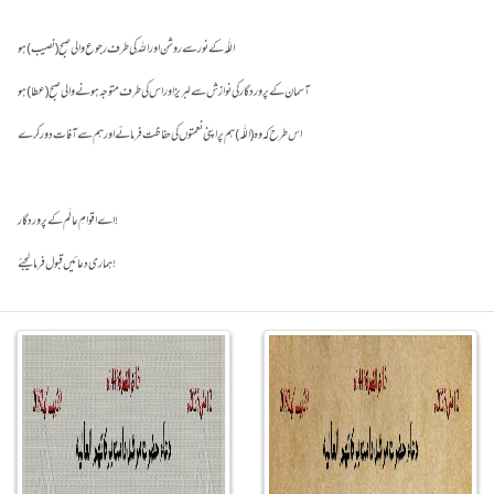
اے اقوامِ عالَم کے پروردگار !
ہماری دعائیں قبول فرما لیجئے!