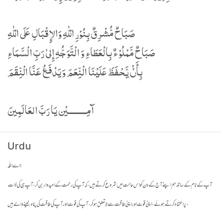
Urdu
اے اللّٰہ !
آپ کے نام کے ساتھ ہم اپنے آج کے دن کو اس حالت میں شروع کرتے ہیں، کہ آپ کی رحمت کے امیدوار بن کر ، آپ ہی کی ذات
پر اعتماد کرتے ہوئے، اپنی قوت اور اپنی طاقت سے لاتعلق ہوکر ، آپ کی قوت اور آپ کی طاقت کی پناہ لینے والے ہیں،