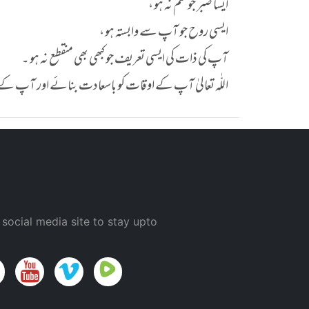
ایسا صبر جو ختم نہ ہو ،
ایسی روح جو آپ سے وابستہ ہو ،
آپ کی ذات کی ایسی تعریف جو کبھی بھی منقطع نہ ہو ۔
اللّٰہ تعالیٰ آپ کے اوقات کو باسعادت بنائے اور آپ کے د
 social media site to stay upto