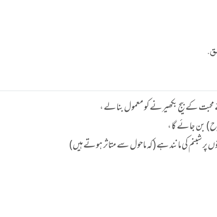
ق.
حبت کے بیج بکھیرنے کو معمول بنالے ،
رح) بن جائے گا ،
پر شبنم کی مانند ہے (کہ ماحول سے متاثر ہوتے ہیں)