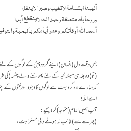
ألهمنا ابتسامة لاتغيب وصبرا لاينفذ
وروحا بك متعلقة وحمدا لك لاينقطع أبدا
أسعد الله أوقاتكم وعطر أيامكم بالمحبة والتوفي
جس وقت دل (انسان) اپنے گردوپیش کے لوگوں کے لئے م
(تو) وہ جلد ہی ہمیشہ خیر کے لئے پھوٹنے والے چشمہ (کی ط
کہ ہمارے اردگرد بہت سے لوگوں کا وجود ، درختوں کے پتوں 
اے اللّٰہ!
آپ ہمیں الہام (متوجہ) کر دیجیے :
(چہرے سے) غائب نہ ہونے والی مسکراہٹ ،