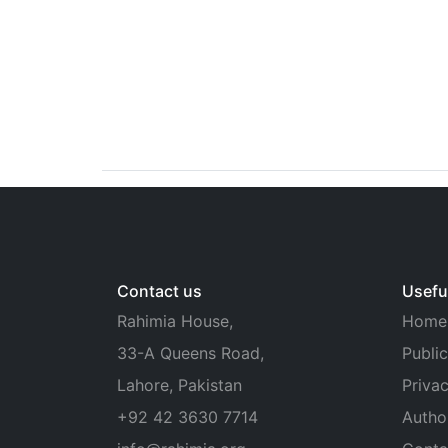
Contact us
Useful
Rahimia House,
Home
33-A Queens Road,
Public
Lahore, Pakistan
Privac
+92 42 3630 7714
Autho