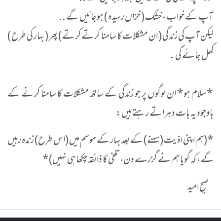
آپ کے خواب ، خشک ( خزاں رسیدہ ) ہوجائیں گے ..
لیکن آپ کی زندگی ( ان مشکلات کا سامنا کرتے کرتے ) پھر ( بہار کی طرح )
کِھل جائے گی ۔
*سلام ہو* ان لوگوں پر جو زندگی کے ساتھ مشکلات کا سامنا کرنے کے
باوجود یہ بات دہراتے رہتے ہیں :
*(ہم اپنی اذیت (سہنے) کے بعد بہار کے موسم میں (اس طرح) زندہ رہیں
گے ، کہ گویا ہم نے گزرے دن، تلخی کا ذائقہ چکھا ہی نہیں)*
صبحِ امید