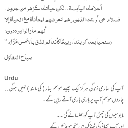
أحلامك اليابسة .. لكن حياتك ستُزهر من جديد .
فسلام على أولئك الذين رغم تعرضهم لمعاناة مع الحياة إلا
أنهم مازالوا يرددون:
(سنحيا بعد كربتنا، ربيعًا كأننا لم نذق بالأمس مُرًّا).“
صباح التفاؤل
Urdu
آپ کی ساری زندگی ہرگز ایک جیسے موسم بہار ( کی مانند ) نہیں ہوگی ..
چاروں موسم آپ پر باری باری آتے رہیں گے ۔
مایوسیوں کی تپش آپ کو جھلسائے گی ۔۔
اور آپ تنہائی کی ٹھنڈک میں منجمد ہو جائیں گے ..