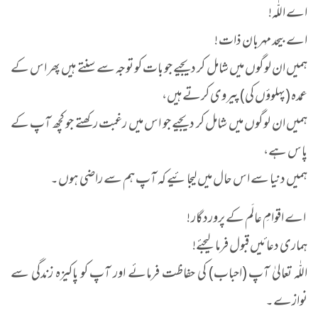
اے اللّٰہ!
اے بیحد مہربان ذات !
ہمیں ان لوگوں میں شامل کر دیجیے جو بات کو توجہ سے سنتے ہیں پھر اس کے
عمدہ (پہلوؤں کی) پیروی کرتے ہیں،
ہمیں ان لوگوں میں شامل کر دیجیے جو اس میں رغبت رکھتے جو کچھ آپ کے
پاس ہے،
ہمیں دنیا سے اس حال میں لیجائیے کہ آپ ہم سے راضی ہوں۔
اے اقوامِ عالَم کے پروردگار !
ہماری دعائیں قبول فرما لیجئے!
اللّٰہ تعالیٰ آپ (احباب) کی حفاظت فرمائے اور آپ کو پاکیزہ زندگی سے
نوازے۔