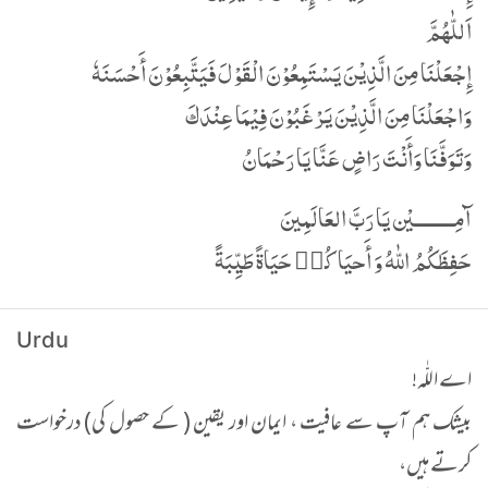
اَللّٰهُمَّ
إِجْعَلْنَا مِنَ الَّذِیْنَ یَسْتَمِعُوْنَ الْقَوْلَ فَیَتَّبِعُوْنَ أَحْسَنَهٗ
وَاجْعَلْنَا مِنَ الَّذِیْنَ یَرْغَبُوْنَ فِیْمَا عِنْدَكَ
وَتَوَفَّنَا وَأَنْتَ رَاضٍ عَنَّا یَا رَحْمَانُ
آمِـــــــــيْن يَا رَبَّ العَالَمِينَ
حَفِظَكُمُ اللّٰهُ وَ أَحيَاكُم٘ حَيَاةً طَيِّبَةً
Urdu
اے اللّٰہ!
بیشک ہم آپ سے عافیت ، ایمان اور یقین ( کے حصول کی) درخواست
کرتے ہیں،