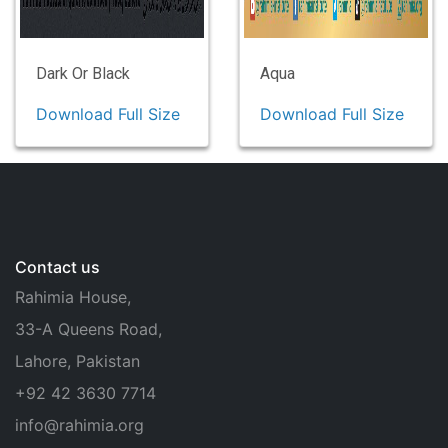
Dark Or Black
Aqua
Download Full Size
Download Full Size
Contact us
Rahimia House,
33-A Queens Road,
Lahore, Pakistan
+92 42 3630 7714
info@rahimia.org