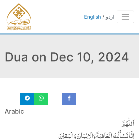
اردو
/
English
Dua on Dec 10, 2024
Arabic
اَللّٰهُمَّ
إِنَّا نَسْأَلُكَ الْعَافِیَةَ وَالْإِیْمَانَ وَالْیَقِیْنَ