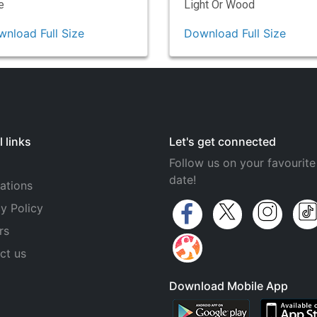
e
Light Or Wood
nload Full Size
Download Full Size
 links
Let's get connected
Follow us on your favourite
date!
ations
y Policy
rs
ct us
Download Mobile App