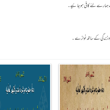
سے ہمارے لئے کافی ہو جائیے۔
یزہ زندگی کے ساتھ نوازے ۔