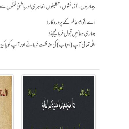
بیماریوں ، آزمائشوں ، تکلیفوں ، ظاہری اور باطنی فتنوں 
اے اقوامِ عالم کے پروردگار !
ہماری دعائیں قبول فرما لیجئے!
اللّٰہ تعالیٰ آپ (احباب) کی حفاظت فرمائے اور آپ کو پاک