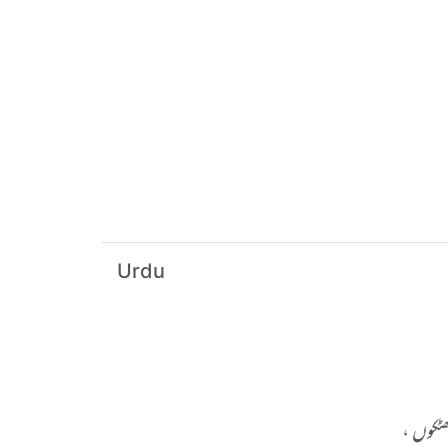
Urdu
ٹکوں ،