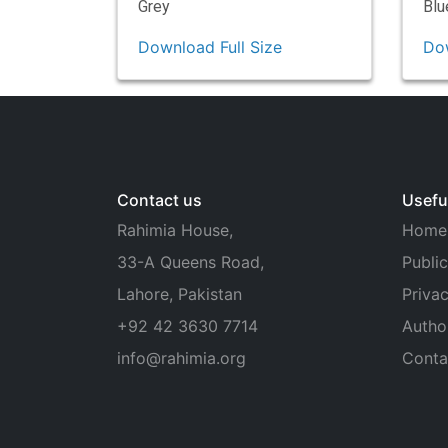
Grey
Blu
Download Full Size
Dow
Contact us
Useful
Rahimia House,
Home
33-A Queens Road,
Public
Lahore, Pakistan
Privac
+92 42 3630 7714
Autho
info@rahimia.org
Conta