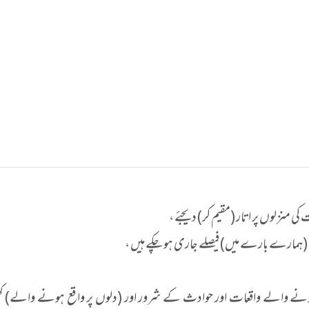
 منزلوں پر اتار (مقیم کر) دیجئے ،
(ہمارے بارے میں) فیصلے جاری ہوچکے ہیں ،
ونے والے واقعات اور حوادث کے شرور اور (دلوں پر واقع ہونے والے) کھ