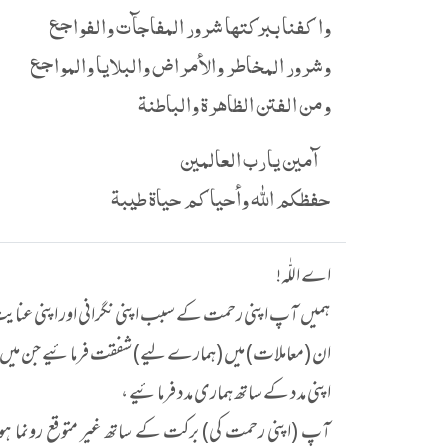
واكفنا ببركتها شرور المفاجآت والفواجع
وشرور المخاطر والأمراض والبلايا والمواجع
ومن الفتن الظاهرة والباطنة
آمين يارب العالمين
حفظكم الله وأحياكم حياة طيبة
اے اللّٰہ!
ہمیں آپ اپنی رحمت کے سبب اپنی نگرانی اور اپنی عنایت کی
ان (معاملات) میں (ہمارے لیے) شفقت فرمائیے جن میں 
اپنی مدد کے ساتھ ہماری مدد فرمائیے ،
آپ (اپنی رحمت کی) برکت کے ساتھ غیر متوقع رونما ہ