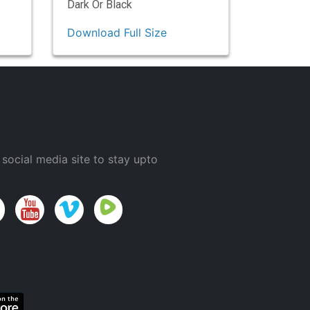
Dark Or Black
Download Full Size
 social media site to stay upto