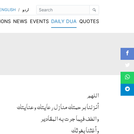
اردو
/
ENGLISH
IONS
NEWS
EVENTS
DAILY DUA
QUOTES
اللهم
أنزلنا برحمتك منازل رعايتك وعنايتك
والطف فيما جرت به المقادير
وأغثنا بغوثك