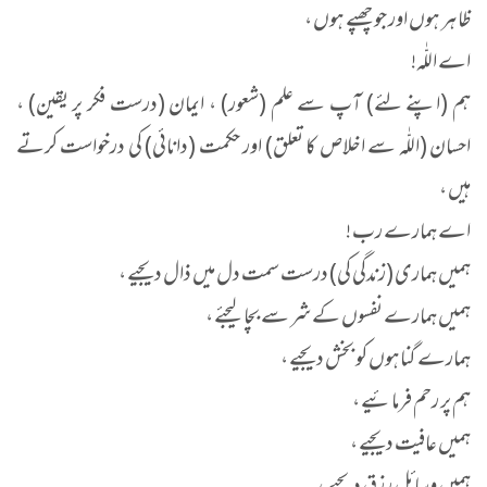
ظاہر ہوں اور جو چھپے ہوں ،
اے اللّٰہ!
ہم (اپنے لئے) آپ سے علم (شعور) ، ایمان (درست فکر پر یقین) ،
احسان (اللّٰہ سے اخلاص کا تعلق) اور حکمت (دانائی) کی درخواست کرتے
ہیں ،
اے ہمارے رب !
ہمیں ہماری (زندگی کی) درست سمت دل میں ذال دیجیے ،
ہمیں ہمارے نفسوں کے شر سے بچا لیجئے ،
ہمارے گناہوں کو بخش دیجیے ،
ہم پر رحم فرمائیے ،
ہمیں عافیت دیجیے ،