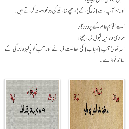
ہمیں وسائل رزق دیجیے ،
اور ہم آپ سے (زندگی کے) اچھے خاتمے کی درخواست کرتے ہیں۔
اے اقوامِ عالم کے پروردگار !
ہماری دعائیں قبول فرما لیجئے!
اللّٰہ تعالیٰ آپ (احباب) کی حفاظت فرمائے اور آپ کو پاکیزہ زندگی کے
ساتھ نوازے ۔