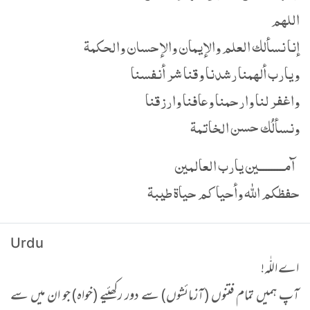
اللهم
إنا نسألك العلم والإيمان والإحسان والحكمة
ويارب ألهمنا رشدنا وقنا شر أنفسنا
واغفر لنا وارحمنا وعافنا وارزقنا
ونسألُك حسن الخاتمة
آمـــــــــين يارب العالمين
حفظكم الله وأحياكم حياة طيبة
Urdu
اے اللّٰہ!
آپ ہمیں تمام فتنوں (آزمائشوں) سے دور رکھئیے (خواہ) جو ان میں سے