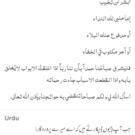
أبشر لن تخيب
إما ملبى لك النداء
أو مدفوع عنك البلاء
أو أجر مكتوب في الخفاء
فليشرق صباحُنا حمداً بأن لنا رباً اذا اغلقتُ الابواب لايُغلق
بابه واذا انقطعت الاسباب جاءت رحماته .
اسأل الله لي ولكم صباحا تنقضي به حوائجنا بإذن الله تعالى.
Urdu
جب آپ (یوں) پکارتے ہیں کہ اے میرے پروردگار!