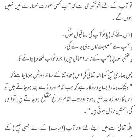
تو آپ کے لئے خوشخبری ہے کہ آپ کسی صورت خسارے میں نہیں
ہوں گے ۔
(اس لئے کہ) یا تو آپ کی دعا قبول ہوگی ،
یا آپ سے مصیبت ٹال دی جائے گی ،
یا مخفی طور پر (آپ کے نامہ اعمال میں) اجر و ثواب لکھ دیا جائے گا ،
پس ہماری صبح کو (اللّٰہ تعالیٰ کی اس) حمدوثنا کے ساتھ روشن ہونا چاہئے کہ
" بیشک ہمارا ایسا پروردگار ہے کہ جب تمام دروازے بند ہو جاتے ہیں تو
اس کا دروازہ بند نہیں ہوتا اور جب تمام ذرائع منقطع ہو جاتے ہیں تو اس
کی رحمتیں نازل ہوتی ہیں" ۔
اللّٰہ تعالیٰ سے میں اپنے لئے اور آپ (احباب) کے لئے ایسی صبح (کے