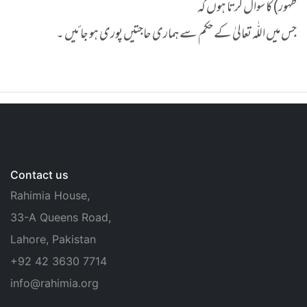
ظہور) کا سوال کرتا ہوں کہ
جس میں اللّٰہ تعالیٰ کے حکم سے ہماری حاجتیں پوری ہو جائیں ۔
Contact us
Rahimia House,
33-A Queens Road,
Lahore, Pakistan
+92 42 3630 7714
info@rahimia.org