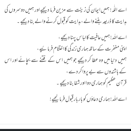
اے اللّٰہ ! ہمیں ایمان کی زینت سے مزین فرما دیجیے اور ہمیں دوسروں کی
ہدایت کا ذریعہ بننے والے ، ہدایت کو قبول کرنے والے بنا دیجیے ۔
اے اللہ ! ہمیں عافیت کا لباس پہنا دیجیے ،
اپنی مغفرت کے ساتھ ہماری زندگی کا اختتام فرمائیے ،
ہمیں دنیا میں وہ عطا کر دیجیے جو ہمیں اس کے فتنے سے بچائے اور اس
کے باشندوں سے بے پروا کر دے ،
قرآن عظیم کو ہماری دوا اور شفا بنا دیجیے ۔
اے اللہ ! ہماری دعاؤں کو بار بار قبول فرما لیجیے !