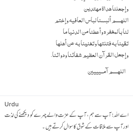
وإجعلنا هداة مهتدين
اللهــــم ألبسنا لباس العافيه وإختم
لنا بالمغفره وأعطنا من الدنيا ما
تقينا به فتنتها وتغنينا به عن أهلها
وإجعل القرآن العظيم شفائنا ودوائنا.
اللهــــم آمــيييين
Urdu
اے اللہ ! آپ سے ہم ، آپ کے عزت والے چہرے کو دیکھنے کی لذت
اور آپ سے ملاقات کے شوق کا سوال کرتے ہیں ۔