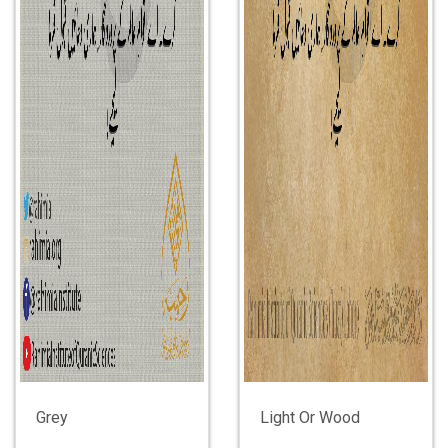
Grey
Light Or Wood