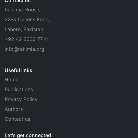
Contact us
Rahimia House,
33-A Queens Road,
Lahore, Pakistan
+92 42 3630 7714
info@rahimia.org
Useful links
Home
Publications
Privacy Policy
Authors
Contact us
Let's get connected