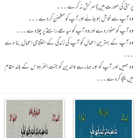
پرستی کی صورت میں) سرکش نہ کرے ۔۔۔
وہ آپ سے خوش ہو جائے اور آپ کو مطمئن کر دے ۔۔۔
وہ آپ کو سنوار دے اور وہ آپ کو سیدھے راستے پر چلادے ۔۔۔
وہ آپ کے بہترین اعمال کو آپ کی زندگی کے اختتامی اعمال بنا دے
۔۔۔
وہ ہمیں اور آپ کو اور ہمارے والدین کو جنت الفردوس کے بلند مقام
میں یکجا کردے ۔۔۔