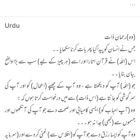
...
Urdu
(وہ)رحمان ذات
جس نے انسان کو پیدا کیا پھر بات کرنا سکھایا ۔۔
اس (اللّٰہ) نے قرآن اتارا اور اسے (ہر چیز کے لیے) سب سے بڑا واضح
بیان بنایا ۔۔
جو (اللّٰہ) آپ کو دیکھتا ہے ، وہ آپ کے چھپے (اعمال) کو اور آپ کی
سرگوشی کو جانتا ہے (اس ذات) سے میں درخواست کرتا ہوں کہ :
وہ (آپ احباب کو) ایسی کامیابی اور صحت دے جو آپ کی آنکھوں اور
جسموں سے (کبھی) جدا نہ ہو ۔۔۔
وہ آپ کو ایسا رزق دے جو آپ کو (افلاس سے) غنی کردے اور (سرمایہ