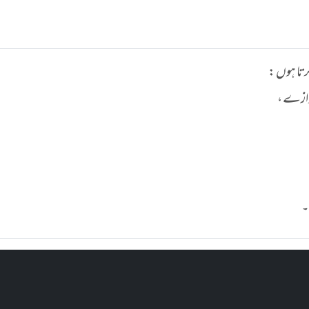
 کرتا ہوں
ر نوازے
۔