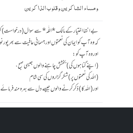
ومساء الشاكرين وقلوب الذاكرين
بے انتہا اختیار کے مالک *اللّٰه* سے سوال (درخواست) :
کہ وہ آپ کو ایمان کی نعمتوں اور جسمانی عافیت سے بھرپو ،
اور وہ آپ کو :
( اپنے گناہوں کی ) بخشش چاہنے والوں جیسی صبح ،
( اللہ کی نعمتوں پر ) شکر گزاروں کی سی شام
اور ( اللہ کا ) ذکر کرنے والوں جیسے دل سے بہرہ مند فرمائے 