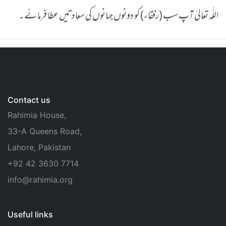
اللّٰہ تعالیٰ آپ سب (رفقاء) کو دونوں جہانوں کی سعادتیں عطا فرمائے۔
Contact us
Rahimia House,
33-A Queens Road,
Lahore, Pakistan
+92 42 3630 7714
info@rahimia.org
Useful links