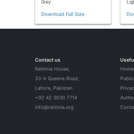
Grey
Lig
Download Full Size
Dow
Contact us
Useful
Rahimia House,
Home
33-A Queens Road,
Public
Lahore, Pakistan
Privac
+92 42 3630 7714
Autho
info@rahimia.org
Conta