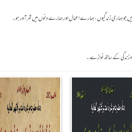
جو ہماری زندگیوں ، ہمارے اعمال اور ہمارے دنوں میں ثمر آور ہو۔
یزہ زندگی کے ساتھ نوازے ۔