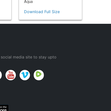
Aqua
Download Full Size
 social media site to stay upto