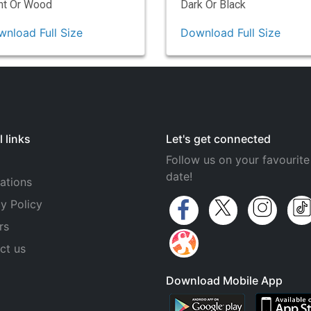
ht Or Wood
Dark Or Black
nload Full Size
Download Full Size
 links
Let's get connected
Follow us on your favourite
date!
ations
y Policy
rs
ct us
Download Mobile App