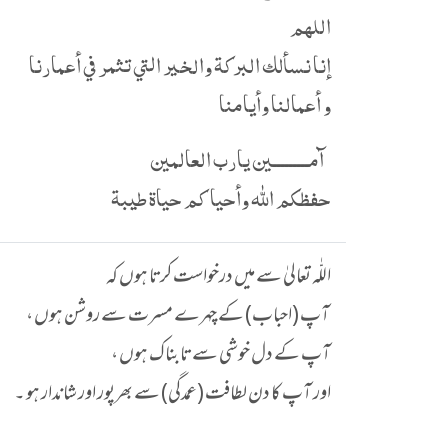
اللهم
إنا نسألك البركة والخير التي تثمر في أعمارنا
و أعمالنا وأيامنا
آمـــــــــين يارب العالمين
حفظكم الله وأحياكم حياة طيبة
اللّٰہ تعالیٰ سے میں درخواست کرتا ہوں کہ
آپ (احباب) کے چہرے مسرت سے روشن ہوں ،
آپ کے دل خوشی سے تابناک ہوں ،
اور آپ کا دن لطافت (عمدگی) سے بھرپور اور شاندار ہو ۔