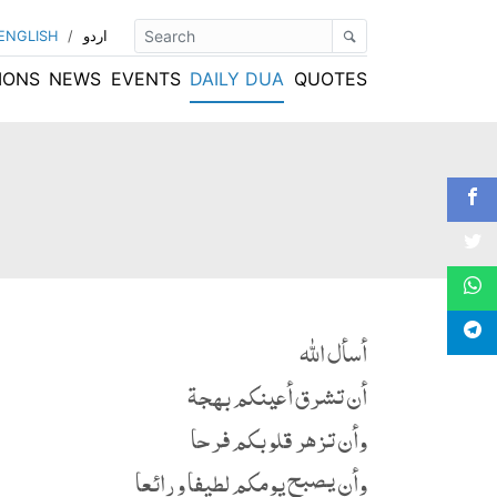
ENGLISH
/
اردو
IONS
NEWS
EVENTS
DAILY DUA
QUOTES
أسأل الله
أن تشرق أعينكم بهجة
وأن تزهر قلوبكم فرحا
وأن يصبح يومكم لطيفا و رائعا