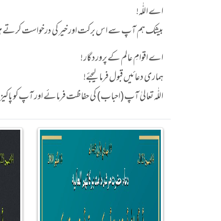
اے اللّٰہ!
بیشک ہم آپ سے اس برکت اور خیر کی درخواست کرتے ہیں 
اے اقوامِ عالم کے پروردگار !
ہماری دعائیں قبول فرما لیجئے!
اللّٰہ تعالیٰ آپ (احباب) کی حفاظت فرمائے اور آپ کو پاک