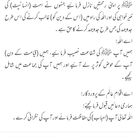
ﷺ پر اپنی رحمتیں نازل فرمائیے جنہوں نے امت (انسانیت) کی
خیرخواہی کی اور اللّٰہ کی راہ میں (اس کے دین کو) غالب کرنے کی اس طرح
جدوجہد کی جس طرح جدوجہد کرنے کا حق ہے۔
اے اللّٰہ!
ہمیں آپ ﷺ کی شفاعت نصیب فرمائیے، ہمیں (قیامت کے دن)
آپ کے حوض کوثر پر لے آئیے اور ہمیں آپ کی جماعت میں شامل
کیجیے۔
اے اقوامِ عالَم کے پروردگار !
ہماری دعائیں قبول فرما لیجئے!
اللّٰہ تعالیٰ آپ (احباب) کی حفاظت فرمائے اور آپ کی نگرانی کرے۔