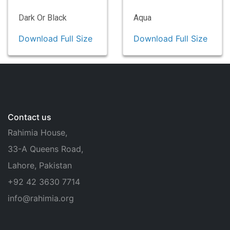
Dark Or Black
Aqua
Download Full Size
Download Full Size
Contact us
Rahimia House,
33-A Queens Road,
Lahore, Pakistan
+92 42 3630 7714
info@rahimia.org