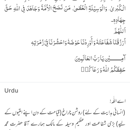
الْکُبْریٰ، وَالْوَسِیْلَةِ الْعُظْمیٰ، مَنْ نَصَحَ الْاُمَّةَ وَجَاھَدَ فِی اللّٰهِ حَقَّ
جِھَادِهٖ۔
اَللّٰھُمَّ
اُرْزُقْنَا شَفَاعَتَهٗ وَ أَوْرِدْنَا حَوْضَهٗ وَاحْشُرْنَا فِیْ زُمْرَتِهٖ
آمِـــــــــيْن يَا رَبَّ العَالَمِينَ
حَفِظَكُمُ اللّٰهُ وَ رَعَاكُم٘
Urdu
اے اللّٰہ!
(انسانی ہدایت کے لئے) روشن چراغ (قیامت کے دن اپنے امتیوں کے
لیے) بڑی شفاعت اور عظیم وسیلہ کے مالک ہمارے آقا حضرت محمد