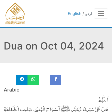
اردو
/
English
Dua on Oct 04, 2024
Arabic
اَللّٰھُمَّ
صَلِّ عَلیٰ سَیِّدِنَا مُحَمَّدٍ ﷺ اَلْسِّرَاجِ الْمُنِیْرِ، صَاحِبِ الْشَّفَاعَةِ