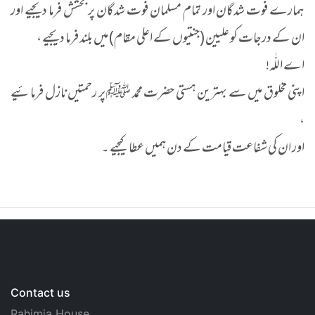
ہمارے فوت شدگان اور تمام مسلمان فوت شدگان پر بخشش فرما دیجیے اور
ان کے درجات کو علیین (جنتیوں کے اعلی مقام) میں بلند فرما دیجیے ،
اے اللّٰہ!
اپنی مخلوق میں سے بہترین ہستی حضرت محمد ﷺ پر رحمتیں نازل فرمائیے
،
اور ان کی شفاعت قیامت کے دن ہمیں عطا کیجیے ۔
Contact us
Rahimia House,