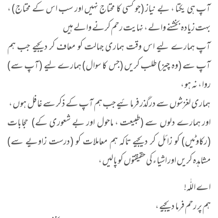
آپ ہی یکتا ، بے نیاز (جو کسی کا محتاج نہیں اور سب اس کے محتاج) ،
بہت زیادہ بخشنے والے ، نہایت رحم کرنے والے ہیں
آپ ہمارے لیے اس وقت ہماری جہالت کو معاف کر دیجیے جب ہم
آپ سے (وہ چیز) طلب کریں (جس کا سوال) ہمارے لیے (آپ سے)
روا ، نہ ہو ،
ہماری لغزشوں سے درگذر فرمائیے جب ہم آپ کے ذکر سے غافل ہوں ،
اور ہمارے دلوں سے (طبیعت ، ماحول اور بے شعوری کے) حجابات
(رکاوٹیں) کو زائل کر دیجیے تاکہ ہم معاملات کو (درست زاویے سے)
مشاہدہ کریں اور اشیاء کی حقیقتوں کو پالیں ،
اے اللّٰہ!
ہم پر رحم فرما دیجیے ،