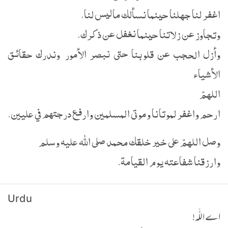
اغفر لنا جهلنا حينما نسألك ماليس لنا،
وتجاوز عن زلاتنا حينما نغفل عن ذكرك،
وأزل الحجب عن قلوبنا حتى نبصر الأمور وندرك حقائق
الأشياء
اللهمّ
ارحم واغفر لموتانا وموتى المسلمين وارفع درجتهم في عليين.
وصل اللهمّ على خير خلقك محمد صلى الله عليه وسلم
وارزقنا شفاعته يوم القيامة.
Urdu
اے اللّٰہ!