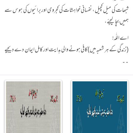
شبھات کی میل کچیل ، نفسانی خواہشات کی کجروی اور برائیوں کی ہوس سے
ہمیں بچا لیجئے ،
اے اللّٰہ!
(زندگی کے ہر شعبہ میں)کافی ہونے والی ہدایت اور کامل ایمان دے دیجیے
۔۔