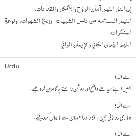
إلى النوُر اللهم آمان الروُح والأفكار والقناعات،
اللهم السـلامه من دنس الشبهات، وزيع الشهوات، ولوعةِ
المنكرات،
اللهم الهُدى الكافي والإيمان الوافي
Urdu
اے اللّٰہ!
ہمیں اپنے سیدھے واضح اور روشن راستے پر گامزن کردیجیے ،
اے اللّٰہ!
ہماری روحانی چین ، افکار اور اطمینان سے مالامال کردیجئے ،
اے اللّٰہ!