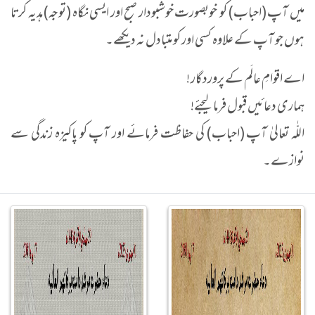
میں آپ (احباب) کو خوبصورت خوشبودار صبح اور ایسی نگاہ (توجہ) ہدیہ کرتا
ہوں جو آپ کے علاوہ کسی اور کو متبادل نہ دیکھے۔
اے اقوامِ عالَم کے پروردگار !
ہماری دعائیں قبول فرما لیجئے!
اللّٰہ تعالیٰ آپ (احباب) کی حفاظت فرمائے اور آپ کو پاکیزہ زندگی سے
نوازے۔