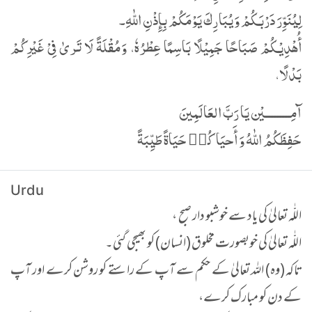
لِیُنَوِّرَ دَرْبَکُمْ وَیُبَارِكَ یَوْمَکُمْ بِإِذْنِ اللّٰهِ۔
أُھْدِیْکُمْ صَبَاحًا جَمِیْلًا بَاسِمًا عِطْرُهٗ، وَمُقْلَةً لَا تَریٰ فِیْ غَیْرِکُمْ
بَدْلًا،
آمِـــــــــيْن يَا رَبَّ العَالَمِينَ
حَفِظَكُمُ اللّٰهُ وَ أَحيَاكُم٘ حَيَاةً طَيِّبَةً
Urdu
اللّٰہ تعالیٰ کی یاد سے خوشبو دار صبح ،
اللّٰہ تعالیٰ کی خوبصورت مخلوق (انسان) کو بھیجی گئی۔
تاکہ (وہ) اللہ تعالیٰ کے حکم سے آپ کے راستے کو روشن کرے اور آپ
کے دن کو مبارک کرے،