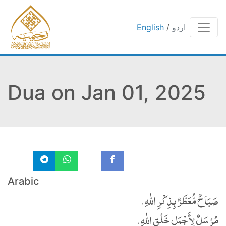
اردو
/
English
Dua on Jan 01, 2025
Arabic
صَبَاحٌ مُّعَطَّرٌ بِذِکْرِ اللّٰهِ،
مُرْسَلٌ لِأَجْمَلِ خَلْقِ اللّٰهِ،