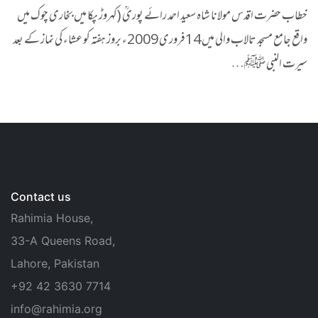
خطاب حضرت اقدس مولانا شاہ سعید احمد رائے پوریؒ (کہروڑ پکا میں بخاری چوک میں
واقع جامع مسجد تالاب والی میں 14فروری 2009ء بروز ہفتہ کو عشاء کی نماز کے بعد
سیرت النبی ﷺ…
Contact us
Rahimia House,
33-A Queens Road,
Lahore, Pakistan
+92 42 3630 7714
info@rahimia.org