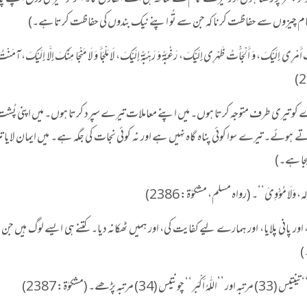
تر پر رکھتا ہوں اور تیرے نام کے ساتھ ہی اسے اُٹھاؤں گا۔ اگر تُو میری روح اپنے
اُن تمام چیزوں سے حفاظت کرنا کہ جن سے تُو اپنے نیک بندوں کی حفاظت کرتا ہے۔)
رِی إِلَیْکَ، وَ أَلْجَأْتُ ظَہْرِی إِلَیْکَ، رَغْبَۃً وَ رَہْبَۃً إِلَیْکَ، لَا مَلْجَأَ وَ لَا مَنْجَا مِنْکَ إِلَّا إِلَیْکَ، آمَنْ
کو تیری طرف متوجہ کرتا ہوں۔ میں اپنے معاملات تیرے سپرد کرتا ہوں۔ میں اپنی پُشت
ہوئے۔ تیرے سوا کوئی پناہ گاہ نہیں ہے اور نہ کوئی نجات کی جگہ ہے۔ میں ایمان لایا 
یجا ہے۔)
اور پانی پلایا، اور ہمارے لیے کفایت کی، اور ہمیں ٹھکانہ دیا۔ کتنے ہی ایسے لوگ ہیں ج
)