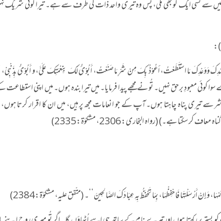
میں سے کسی ایک کو بھی ملی، پس وہ تیری واحد ذات کی طرف سے ہے۔ تیرا کوئی شریک ن
کَ وَوَعْدِکَ مَا اسْتَطَعْتُ، أعُوْذُ بِکَ مِنْ شَرِّ مَا صَنَعْتُ، أَبُوْئُ لَکَ بِنِعْمَتِکَ عَلَیَّ، و أَبُوْئُ بِذَنْبِیْ، فَ
ہے۔ تیرے سوا کوئی معبودِ برحق نہیں۔ تُو نے مجھے پیدا فرمایا۔ میں تیرا بندہ ہوں۔ میں اپنی استطاعت
سے تیری پناہ چاہتا ہوں۔ آپ کے جو انعامات مجھ پر ہیں، میں ان کا اقرار کرتا ہوں، 
 سکتا ہے۔) (رواہ البخاری: 2306، مشکوٰۃ: 2335)