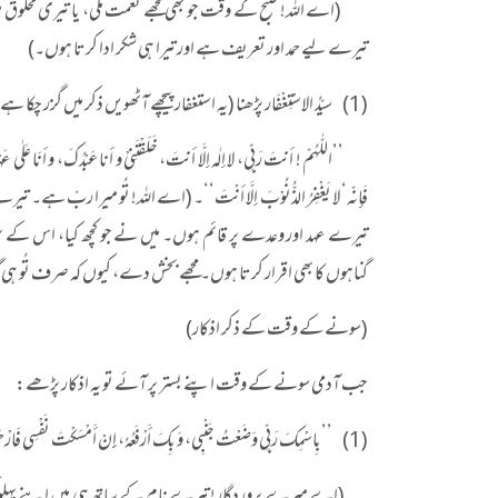
(اے اللہ! صبح کے وقت جو بھی مجھے نعمت ملی، یا تیری مخلوق 
تیرے لیے حمد اور تعریف ہے اور تیرا ہی شکر ادا کرتا ہوں۔)
(1) سیّدُ الاسْتِغْفَار پڑھنا (یہ استغفار پیچھے آٹھویں ذکر میں گزر چکا ہے):
’’اللّٰہُمّ ! أنتَ رَبِّی، لا إلٰہ إلَّا أنتَ، خَلَقْتَنِیْ و أنا عَبْدُکَ، و أنَا عَلٰی عَہْدِ
فَإنّہ‘ لا یَغْفِرُ الذُّنُوْبَ إلَّا أنْتَ‘‘۔ (اے اللہ! تُو میرا ربّ 
تیرے عہد اور وعدے پر قائم ہوں۔ میں نے جو کچھ کیا، اس کے شر 
گناہوں کا بھی اقرار کرتا ہوں۔ مجھے بخش دے، کیوں کہ صرف تُو ہی گناہ معاف کر
(سونے کے وقت کے ذکر اذکار)
جب آدمی سونے کے وقت اپنے بستر پر آئے تو یہ اذکار پڑھے:
(1) ’’بِاسْمِکَ رَبِّی وَضَعْتُ جَنْبِی، وَ بِکَ أَرْفَعُہُ، إِنْ أَمْسَکْتَ نَفْسِی فَارْحَمْہَا، وَ إِنْ أَرْسَلْتَہَا فَاحْفِظْہَا، بِمَا تَحْفَظُ بِہِ عِبَادَکَ الصَّالِحِینَ‘‘۔ (متّفق علیہ، مشکوٰۃ: 2384)