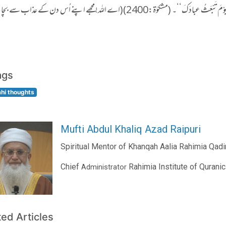
(5) سونے سے پہلے تین دفعہ یہ دعا پڑھے: ’’اللّٰہُمَّ ! قِنِی عَذَابَکَ یَوْمَ تَبْعَثُ عبادَکَ‘‘۔ (مشکوٰۃ:2400)(اے اللہ! مجھے اپنے اُس 
ags
ahi thoughts
Mufti Abdul Khaliq Azad Raipuri
Spiritual Mentor of Khanqah Aalia Rahimia Qadir
Chief
Rahimia Institute of Qurani
Administrator
ted Articles