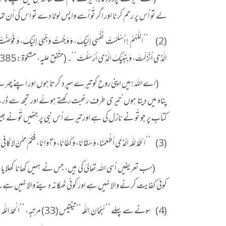
(اے میرے پروردگار! تیرے نام کے ساتھ ہی میں اپنے پہلو کو بس
لے تو اُس پر رحم کرنا اور اگر تُو اُسے واپس لوٹا دے تو اس کی 
(2) ’’اللّٰہُمَّ ! أَسْلَمْتُ نَفْسِی إِلَیْکَ، وَ وَجَّہْتُ وَجْہِی إِلَیْکَ، وَ فَوَّضْتُ أَمْ
الَّذِی أَنْزَلْتَ، وَبِنَبِیِّکَ الَّذِی أَرْسَلْتَ‘‘۔ (متّفق علیہ، مشکوٰۃ: 2385)
(اے اللہ! میں اپنی روح کو تیرے سپرد کرتا ہوں اور اپنے چہرے 
پناہ میں دیتا ہوں‘ تیری طرف رغبت رکھتے ہوئے اور تجھ سے ڈرتے 
کتاب پر جو تُو نے نازل کی ہے اور تیرے اُس نبی پر جنھیں تُو نے بھ
(3) ’’الحَمْدُ لِلّٰہِ الّذی أَطْعَمَنَا، وَ سَقَانَا، وَ کَفَانَا، وَ آوَانَا، فَکَمْ مِمَّنْ لا کَافِیَ لہ، وَلَا مُؤْوِیَ‘‘۔ (رواہ مسلم، مشکوٰۃ: 2386)
(سب تعریفیں اُسی اللہ تعالیٰ کی ہیں، جس نے ہمیں کھانا کھلایا، 
کوئی کفایت کرنے والا نہیں ہے اور کوئی ٹھکانہ دینے والا نہیں ہے۔
(4) سونے سے پہلے ’’سُبْحَانَ اللّٰہ‘‘ تینتیس (33) مرتبہ، ’’الْحمدُ اللّٰہ‘‘ تینتیس (33) مرتبہ اور ’’اللّٰہُ أکْبَر‘‘ چونتیس (34) مرتبہ پڑھے۔ (مشکوٰۃ: 2387)