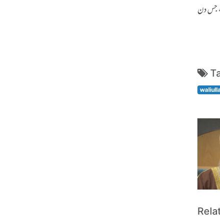
دن کے عذاب سے بچا، جس دن
T
waliull
Rela