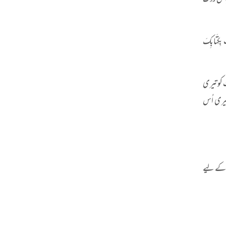
 پاس روک
تُ بِکِتَابِکَ
 کو تیری
تیری اُس
ن کے لیے