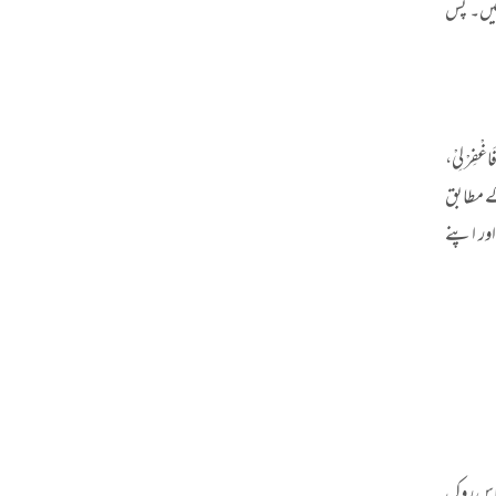
ہیں۔ پس
اغْفِرْ لِیْ،
 کے مطابق
اور اپنے