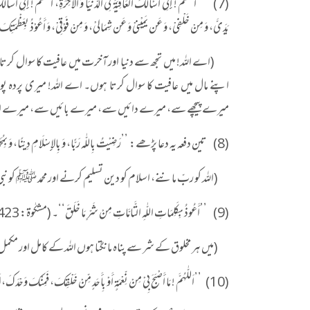
(7) ’’اللّٰھُمّ ! إِنِّی أَسْأَلُکَ الْعَافِیَۃَ فِی الدُّنْیَا وَ الْآخِرَۃِ، اللّٰھُمّ ! إِنِّی أَسأَ
یَدَیَّ، وَ مِنْ خَلْفِیْ، وَ عَن یَمِیْنِیْ وَ عَن شِمَالیْ، وَ مِنْ فَوْقِیْ، وَ أَعُوْذُ بِعَظ
(اے اللہ! میں تجھ سے دنیا اور آخرت میں عافیت کا سوال کرتا ہو
اپنے مال میں عافیت کا سوال کرتا ہوں۔ اے اللہ! میری پردہ 
میرے پیچھے سے، میرے دائیں سے، میرے بائیں سے، میرے اوپر سے۔ 
(8) تین دفعہ یہ دعا پڑھے: ’’رَضِیْتُ بِاللّٰہ رَبًّا، وَ بِالإِسْلَامِ دِیْنًا، وَ بِمُحَمَّدٍ ﷺ نَبِیًّا۔ (رواہ أحمد و التّرمذی، مشکوٰۃ، حدیث: 2399)
(اللہ کو ربّ ماننے، اسلام کو دین تسلیم کرنے اور محمد ﷺ کو نب
(9) ’’أَعُوذُ بِکَلِمَاتِ اللّٰہِ التَّامَّاتِ مِنْ شَرِّ مَا خَلَقَ‘‘۔ (مشکٰوۃ: 2423)
(میں ہر مخلوق کے شر سے پناہ مانگتا ہوں اللہ کے کامل اور مکم
(10) ’’اَللّٰہُمَّ ! مَا أَصْبَحَ بِیْ مِنْ نِّعْمَۃٍ أَوْ بِأَحَدٍ مِّنْ خَلْقِکَ، فَمِنْکَ وَحْدَکَ، لَا شَرِیْکَ لَکَ، فَلَکَ الْحَمْدُ وَ لَکَ الشُّکْرُ‘‘۔ (رواہ أبو داؤد، مشکوٰۃ: 2407)