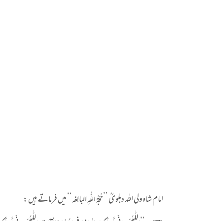
امام شاہ ولی اللہ دہلویؒ ’’حُجّۃُ اللّٰہِ البالِغہ‘‘ میں فرماتے ہیں :