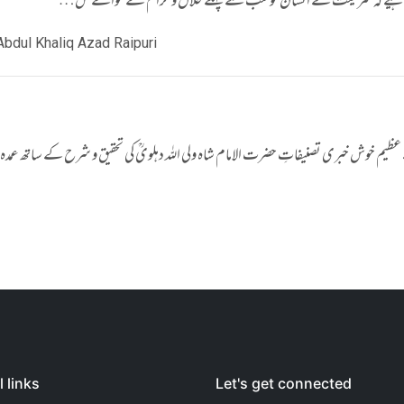
یں : ’’جاننا چاہیے کہ شریعت نے انسان کو سب سے پہلے حلال و حرام کے حوالے س…
Abdul Khaliq Azad Raipuri
ے عظیم خوش خبری تصنیفاتِ حضرت الامام شاہ ولی اللہ دہلویؒ کی تحقیق و شرح کے ساتھ عم
 links
Let's get connected