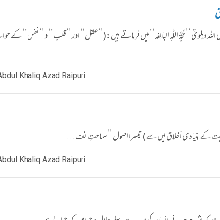
ق
لہ دہلویؒ ’’حُجّۃُ اللّٰہِ البالِغہ‘‘ میں فرماتے ہیں :(’’عقل‘‘ اور ’’قلب‘‘ و ’’نفس‘‘ کے ح
Abdul Khaliq Azad Raipuri
 : ’’(انسانیت کے بنیادی اَخلاق میں سے) تیسرا اصول ’’سماحتِ نف…
Abdul Khaliq Azad Raipuri