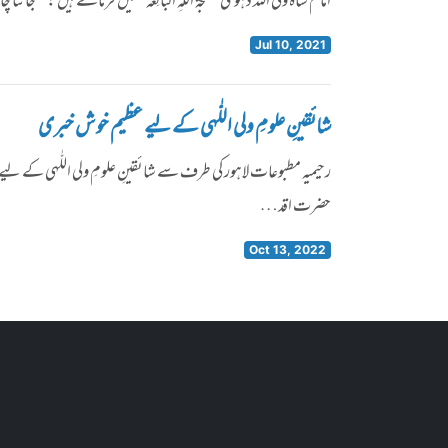
امام شاہ ولی اللہ دہلویؒ ’’حُجّۃُ اللّٰہِ البالِغہ‘‘ میں فرماتے ہ
Jul 10, 2021
شائقینِ علومِ ولی اللّٰہی کے لیے عظیم خوش خبری
رحیمیہ مطبوعات لاہور کی طرف سے شائقینِ علومِ ولی اللّٰہی کے لی
حضرت اقد…
Oct 13, 2022