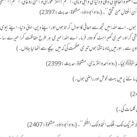
لُکَ الْعَفْوَ وَ العَافِیَۃَ فِیْ دِیْنِیْ و دُنْیَایَ و أہْلِیْ وَ مَالِیْ، اللّٰھُمّ ! اسْتُرْ عَوْرَاتِیْ و آمِنْ رَوْعَاتِیْ، اللّٰھُمّ ! احْفِظْن
ْمَتِکَ أَنْ اُغْتَالَ مِنْ تَحْتِیْ‘‘۔ (رواہ أبو داؤد، مشکوٰۃ، حدیث: 2397)
ں۔ اے اللہ! میں تجھ سے معافی کا سوال کرتا ہوں اور اپنے دین، اپنی دنیا، اپنے بیوی 
پوشی کر اور میری گھبراہٹ کو دور فرما۔ اے اللہ! میری ہر طرح حفاظت کر! میرے سا
اور میں پناہ مانگتا ہوں تیری عظمت کی کہ میں نیچے سے اُٹھا لیا جاؤں۔ )
ی ماننے پر میں بہت خوش اور راضی ہوں۔)
ل کلمات کی۔)