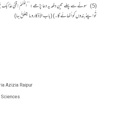
تُو اپنے بندوں کو اُٹھائے گا۔) (باب الأذکار و ما یتعلّقُ بہا)
ia Azizia Raipur
c Sciences