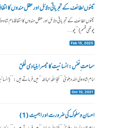
تینوں لطائف کے تجرباتی دلائل اور عقل مندوں کا اتفا
تینوں لطائف کے تجرباتی دلائل اور عقل مندوں کا اتفاقامام شاہ ولی ال
چوتھی قسم)’’چو…
Feb 15, 2025
سماحت ِنفس: انسانیت کا تیسرا بنیادی خُلق
امام شاہ ولی اللہ دہلویؒ ’’حُجّۃُ اللّٰہِ البالِغہ‘‘ میں فرماتے ہیں
Oct 10, 2021
احسان و سلوک کی ضرورت اور اہمیت (1)