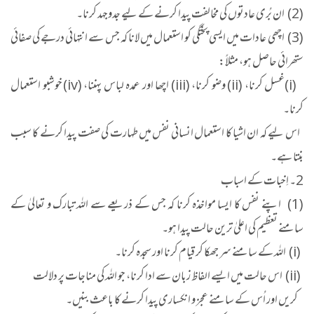
(2) ان بُری عادتوں کی مخالفت پیدا کرنے کے لیے جدوجہد کرنا۔
(3) اچھی عادات میں ایسی پختگی کو استعمال میں لانا کہ جس سے انتہائی درجے کی صفائی
ستھرائی حاصل ہو، مثلاً:
(i)غسل کرنا، (ii) وضو کرنا، (iii) اچھا اور عمدہ لباس پہننا، (iv) خوشبو استعمال
کرنا۔
اس لیے کہ ان اشیا کا استعمال انسانی نفس میں طہارت کی صفت پیدا کرنے کا سبب
بنتا ہے۔
2۔ اِخبات کے اسباب
(1) اپنے نفس کا ایسا مواخذہ کرنا کہ جس کے ذریعے سے اللہ تبارک و تعالیٰ کے
سامنے تعظیم کی اعلیٰ ترین حالت پیدا ہو۔
(i) اللہ کے سامنے سر جھکا کر قیام کرنا اور سجدہ کرنا۔
(ii) اس حالت میں ایسے الفاظ زبان سے ادا کرنا، جو اللہ کی مناجات پر دلالت
کریں اور اُس کے سامنے عجز و انکساری پیدا کرنے کا باعث بنیں۔