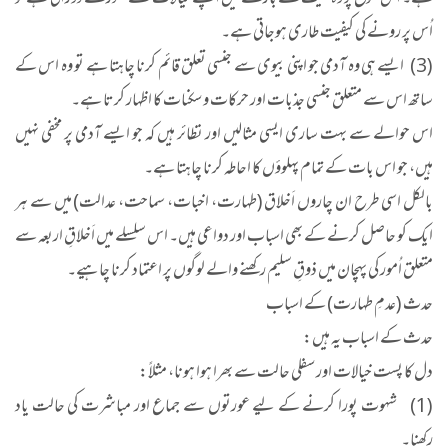
ہے۔ اس موقع پر وہ میت کے بارے میں اپنے خیالات کے گھوڑے دوڑاتی ہے تو
اُس پر رونے کی کیفیت طاری ہوجاتی ہے۔
(3) ایسے ہی وہ آدمی جو اپنی بیوی سے جنسی تعلق قائم کرنا چاہتا ہے تو وہ اس کے
ساتھ اس سے متعلق جنسی جذبات اور حرکات و سکنات کا اظہار کرتا ہے۔
اس حوالے سے بہت ساری ایسی مثالیں اور نظائر ہیں کہ جو ایسے آدمی پر مخفی نہیں
ہیں، جو اس بات کے تمام پہلوؤں کا احاطہ کرنا چاہتا ہے۔
بالکل اسی طرح ان چاروں اَخلاق (طہارت، اخبات، سماحت، عدالت) میں سے ہر
ایک کو حاصل کرنے کے بھی اسباب اور دواعی ہیں۔ اس سلسلے میں اَخلاقِ اربعہ سے
متعلق اُمور کی پہچان میں ذوقِ سلیم رکھنے والے لوگوں پر اعتماد کرنا چاہیے۔
حدث (عدمِ طہارت) کے اسباب
حدث کے اسباب یہ ہیں:
دل کا پست خیالات اور سفلی حالت سے بھرا ہوا ہونا، مثلاً:
(1) شہوت پورا کرنے کے لیے عورتوں سے جماع اور مباشرت کی حالت یاد
رکھنا۔