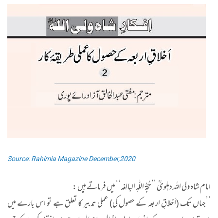
Source: Rahimia Magazine December,2020
امام شاہ ولی اللہ دہلویؒ ’’حُجّۃُ اللّٰہِ البالِغہ‘‘ میں فرماتے ہیں :
’’جہاں تک (اَخلاقِ اربعہ کے حصول کی) عملی تدبیر کا تعلق ہے تو اس بارے میں