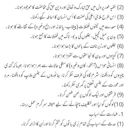
(2) خفیہ طور پر دل میں حق تبارک و تعالیٰ اور دینِ حق کی مخالفت کا موجود ہونا۔
(3) اس طرح ملائِ اعلیٰ کی لعنت کا اُس انسان کا احاطہ کیے رکھنا۔
(4) معدے میں تینوں فضلات (پیشاب، پاخانہ اور ریح وغیرہ) کے تقاضے کا ہونا۔
(5) بدن پر میل کچیل، بغلوں کی بدبو، ناک میں فضلات کا جمع ہونا۔
(6) بغلوں اور زیرناف کے بالوں کا بڑھا ہوا ہونا۔
(7) کپڑوں اور بدن کا نجاستوں سے لتھڑا ہوا ہونا۔
(8) انسانی حواس (آنکھ، کان وغیرہ) کا سفلی حالات سے بھرا ہوا ہونا، جیسا کہ گندی
چیزوں کو دیکھنا، شرم گاہ کی طرف نظر کرنا، جانوروں کے جنسی ملاپ کو دیکھنا، مرد
اور عورت کے جنسی تعلق پر گہری نظر رکھنا۔
(9) فرشتوں اور نیک لوگوں پر لعن طعن کرنا۔
(10)لوگوں کو ایذا اور تکلیف پہنچانے کے لیے ہمیشہ سرگرمِ عمل رہنا۔
1۔ طہارت کے اسباب
(1) حدث کے اسباب کی تمام بُری باتوں کو ختم کرنا اور اُن کا ازالہ کرنا۔