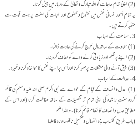
(2) اپنی تمام حاجات کو اللہ تبارک و تعالیٰ کے دربار میں پیش کرنا۔
یہ تمام اُمور انسانی نفس میں خشوع و خضوع اور اخبات کی صفت پر بہت قوت سے
متنبہ کرتے ہیں۔
3۔ سماحت کے اسباب
(1) سخاوت کے ساتھ مال خرچ کرنے کی عادت ڈالنا۔
(2) اپنے پر ظلم اور زیادتی کرنے والے کو معاف کردینا۔
(3) پیش آنے والی مشکلات پر صبر کرنا اور اُس پر اپنے نفس کا مواخذہ کرنا وغیرہ۔
4۔ عدالت کے اسباب
(1) عدل و انصاف کے قیام کے حوالے سے نبی اکرم صلی اللہ علیہ وسلم کی قائم
کردہ سنت ِراشدہ کی اپنی تمام تر تفصیلات کے ساتھ حفاظت کرنا (اور اس کے
مطابق عدل و انصاف کا نظام قائم کرنا)۔ و اللہ اعلم
(باب طریق اکتساب ہذہ الخصال و تکمیل ناقصہا و رد فاعلہا