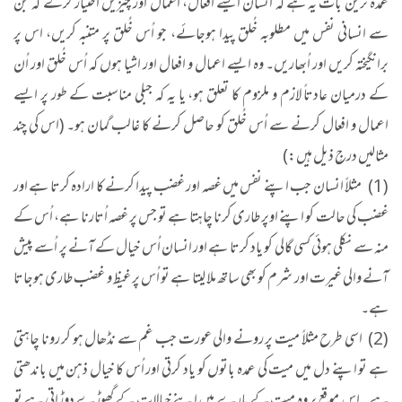
عمدہ ترین بات یہ ہے کہ انسان ایسے افعال، اعمال اور چیزیں اختیار کرے کہ جن
سے انسانی نفس میں مطلوبہ خُلق پیدا ہوجائے، جو اُس خُلق پر متنبہ کریں، اس پر
برانگیختہ کریں اور اُبھاریں۔ وہ ایسے اعمال و افعال اور اشیا ہوں کہ اُس خُلق اور اُن
کے درمیان عادتاً لازم و ملزوم کا تعلق ہو، یا یہ کہ جبلی مناسبت کے طور پر ایسے
اعمال و افعال کرنے سے اُس خُلق کو حاصل کرنے کا غالب گمان ہو۔ (اس کی چند
مثالیں درجِ ذیل ہیں:)
(1) مثلاً انسان جب اپنے نفس میں غصہ اور غضب پیدا کرنے کا ارادہ کرتا ہے اور
غضب کی حالت کو اپنے اوپر طاری کرنا چاہتا ہے تو جس پر غصہ اُتارنا ہے، اُس کے
منہ سے نکلی ہوئی کسی گالی کو یاد کرتا ہے اور انسان اُس خیال کے آنے پر اُسے پیش
آنے والی غیرت اور شرم کو بھی ساتھ ملا لیتا ہے تو اُس پر غیظ و غضب طاری ہوجاتا
ہے۔
(2) اسی طرح مثلاً میت پر رونے والی عورت جب غم سے نڈھال ہو کر رونا چاہتی
ہے تو اپنے دل میں میت کی عمدہ باتوں کو یاد کرتی اور اُس کا خیال ذہن میں باندھتی