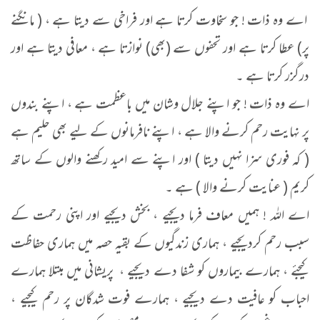
اے وہ ذات ! جو سخاوت کرتا ہے اور فراخی سے دیتا ہے ، ( مانگنے
پر) عطا کرتا ہے اور تحفوں سے (بھی) نوازتا ہے ، معافی دیتا ہے اور
درگزر کرتا ہے ۔
اے وہ ذات ! جو اپنے جلال وشان میں باعظمت ہے ، اپنے بندوں
پر نہایت رحم کرنے والا ہے ، اپنے نافرمانوں کے لیے بھی حلیم ہے
( کہ فوری سزا نہیں دیتا ) اور اپنے سے امید رکھنے والوں کے ساتھ
کریم ( عنایت کرنے والا ) ہے ۔
اے اللہ ! ہمیں معاف فرما دیجیے ، بخش دیجیے اور اپنی رحمت کے
سبب رحم کردیجیے ، ہماری زندگیوں کے بقیہ حصہ میں ہماری حفاظت
کیجئے ، ہمارے بیماروں کو شفا دے دیجیے ، پریشانی میں مبتلا ہمارے
احباب کو عافیت دے دیجیے ، ہمارے فوت شدگان پر رحم کیجیے ،