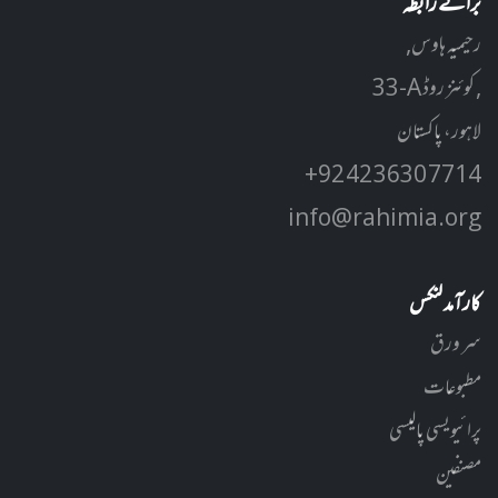
برائے رابطہ
رحیمیہ ہاوس,
33-A کوئنز روڈ ,
لاہور، پاکستان
+92 42 3630 7714
info@rahimia.org
کارآمد لنکس
سر ورق
مطبوعات
پرائیویسی پالیسی
مصنفین