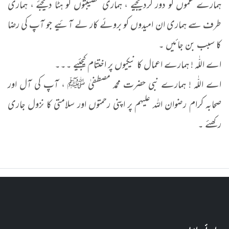
ہمارے غموں کو دور کردیجیے ، ہماری مصیبتوں کو ہٹا دیجئے ، ہماری
طرف سے ہماری ان امیدوں کو بروئے کار لے آئیے جو آپ کی رضا
کا سبب بن جائیں ۔
اے اللّٰہ ! ہمارے اعمال کا نیکیوں پر اختتام کیجئیے ۔۔۔
اے اللّٰہ ! ہمارے نبی حضرت محمد مصطفیٰ ﷺ ، آپ کی آل اور
صحابہ کرام رضوان اللہ علیہم پر اپنی رحمتوں اور سلامتی کا نزول جاری
رکھئے ۔