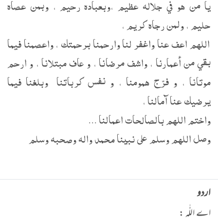
يا من هو في جلاله عظيم ،وبعباده رحيم ، وبمن عصاه
حليم ، ولمن رجاه كريم ،
اللهم اعف عنا واغفر لنا وارحمنا برحمتك ، واعصمنا فيما
بقي من أعمارنا ، واشف مرضانا ، و عاف مبتلانا ، و ارحم
موتانا ، و فرّج همومنا ، و نفس كرباتنا وبلغنا فيما
يرضيك عنا آمالنا ،
واختم اللهم بالصالحات اعمالنا ...
وصل اللهم وسلم على نبينا محمد واله وصحبه وسلم
اردو
اے اللّٰہ :