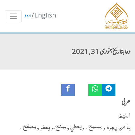
English
/
اردو
دعا بتاریخ جنوری 31, 2021
عربی
اللهمّ
يا من يجود و يسمح ، ويعطي ويمنح،و يعفو ويصفح ،