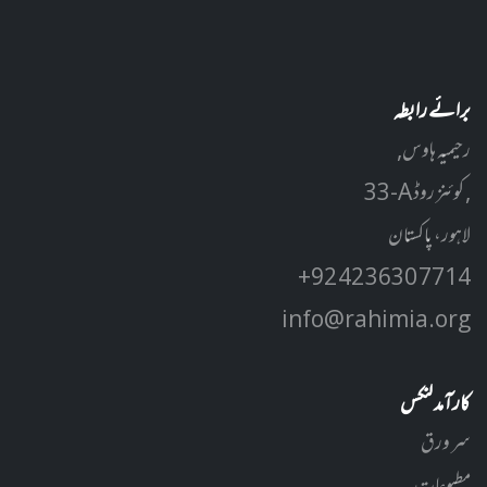
برائے رابطہ
رحیمیہ ہاوس,
33-A کوئنز روڈ ,
لاہور، پاکستان
+92 42 3630 7714
info@rahimia.org
کارآمد لنکس
سر ورق