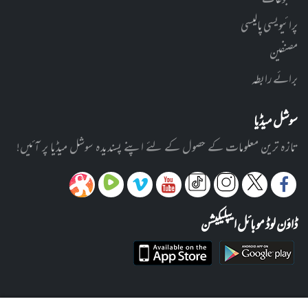
مطبوعات
پرائیویسی پالیسی
مصنفین
برائے رابطہ
سوشل میڈیا
تازہ ترین معلومات کے حصول کے لئے اپنے پسندیدہ سوشل میڈیا پر آئیں!
ڈاؤن لوڈ موبائل ایپلیکیشن