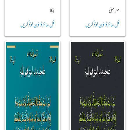
سرمئی
ہلکا
فل سائز ڈاؤن لوڈ کریں
فل سائز ڈاؤن لوڈ کریں