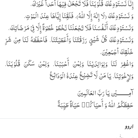
إِنَّا نَسْتَوْدِعُكَ قُلُوْبَنَا فَلَا تَجْعَلْ فِیْھَا أَحَداً غَیْرَكَ،
وَ نَسْتَوْدِعُكَ (لَا إِلٰهَ إِلَّا اللّٰهُ)، فَلَقِّنَا إِیَّاھَا عِنْدَ الْمَوْتِ،
وَنَسْتَوْدِعُكَ أَنْفُسَنَا فَلَا تَجْعَلْنَا نَخْطُوْ خُطْوَةً إِلَّا فِیْ مَرْضَاتِكَ،
وَنَسْتَوْدِعُكَ کُلَّ شَیْئٍ رَزَقْتَنَا وَأَعْطَیْتَنَا، فَاحْفَظْهُ لَنَا مِنْ شَرِّ
خَلْقِكَ أجْمَعِیْنَ،
وَاغْفِرْ لَنَا وَلِوَالِدَیْنَا وَلِمْنْ أَحْبَبْنَا، وَلِمْنْ سَکَنَ قُلُوْبَنَا،
وَلِإِِخْوَتِنَا، یَا مَنْ لَّا تَضِیْعُ عِنْدَهٗ الْوَدَائِعُ
آمِـــــــــيْن يَا رَبَّ العَالَمِينَ
حَفِظَكُمُ اللّٰهُ وَ أَحيَاكُم٘ حَيَاةً طَيِّبَةً
اردو