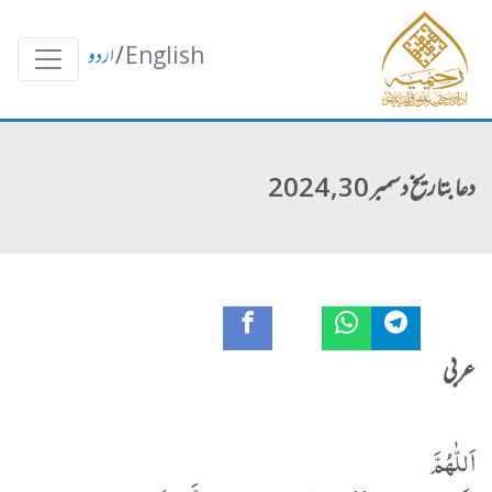
English
/
اردو
دعا بتاریخ دسمبر 30, 2024
عربی
اَللّٰهُمَّ