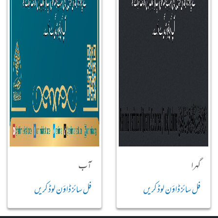
گہرا
آب
فل سائز ڈاؤن لوڈ کریں
فل سائز ڈاؤن لوڈ کریں