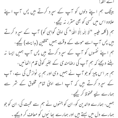
اے اللّٰہ!
بیشک ہم اپنے دلوں کو آپ کے سپرد کرتے ہیں پس آپ اپنے
علاوه اس میں کسی کو بھی مقرر نہ کیجیے،
ہم (کلمہ طیبہ "لَا إِلٰهَ إِلَّا اللّٰهُ" کی اپنی گواہی کو) آپ کے سپرد کرتے
ہیں پس آپ اسے موت کے وقت ہمیں تلقین (ہدایت) کیجیے،
ہم اپنے نفسوں کو آپ کے سپرد کرتے ہیں پس آپ ہمیں ایسا نہ
بننے دیجئے کہ ہم آپ کی رضامندی کے بغیر کوئی قدم اٹھائیں،
ہم ہر اس چیز کو جو آپ نے ہمیں دی اور ہم پر نوازش کی ہے، آپ
کے سپرد کرتے ہیں کہ آپ اسے اپنی تمام مخلوق کے شر سے
ہمارے لیے محفوظ کر لیجیے،
ہمیں، ہمارے والدین کو، ان کو جنہوں نے ہم سے محبت کی، ان کو جو
ہمارے دل میں بستے ہیں اور ہمارے بھائیوں کو معاف کر دیجیے۔