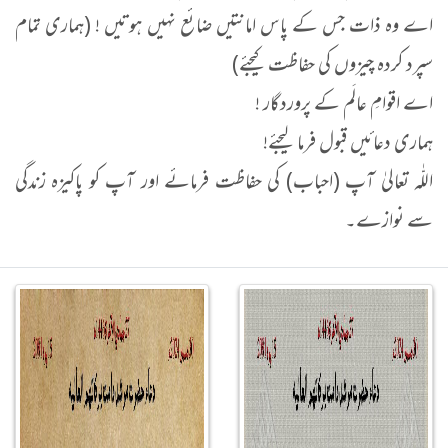
اے وہ ذات جس کے پاس امانتیں ضائع نہیں ہوتیں ! (ہماری تمام
سپرد کردہ چیزوں کی حفاظت کیجئے)
اے اقوامِ عالَم کے پروردگار !
ہماری دعائیں قبول فرما لیجئے!
اللّٰہ تعالیٰ آپ (احباب) کی حفاظت فرمائے اور آپ کو پاکیزہ زندگی
سے نوازے۔