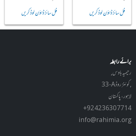
فل سائز ڈاؤن لوڈ کریں
فل سائز ڈاؤن لوڈ کریں
برائے رابطہ
رحیمیہ ہاوس,
33-A کوئنز روڈ ,
لاہور، پاکستان
+92 42 3630 7714
info@rahimia.org