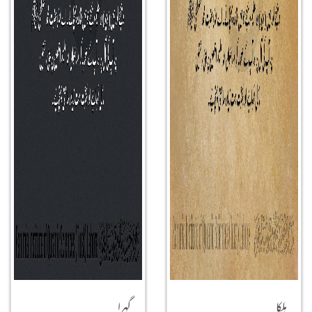
ہلکا
گہرا