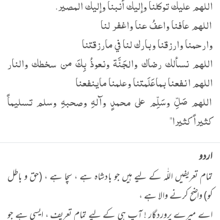
اللهم عليك توكلنا وإليك أنبنا وإليك المصير.
اللهم عافنا واعفُ عنا واغفر لنا
وارحمنا وارزقنا وبارك لنا في مارزقتنا
اللهم نسألك رضاك والجَنَّة ونعوذُ بِكَ من سخطك والنار
اللهم انفعنا بماعَلَمتنا وعلمنا ماينفعنا
اللهم صَلِّ وسَلِّم على محمدٍ وآلهِ وصحبهِ وسلم تسليماً
كثيراً كثيرا"
اردو
تمام تعریفیں اللّٰہ کے لیے ہیں جو بادشاہ ہے ، سچا ہے ، (حق و باطل
کو) واضح کرنے والا ہے ،
اے میرے پروردگار ! آپ ہی کے لیے تمام تعریف ، ایسی ہے جو