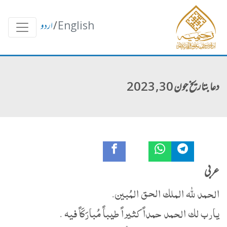
English
/
اردو
دعا بتاریخ جون 30, 2023
عربی
الحمد لله الملك الحق المُبين.
يارب لك الحمد حمداً كثيراً طيباً مُبارَكَاً فيه .