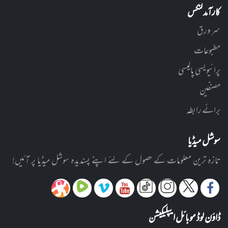
کارآمد لنکس
سر ورق
مطبوعات
پرائیویسی پالیسی
مصنفین
برائے رابطہ
سوشل میڈیا
تازہ ترین معلومات کے حصول کے لئے اپنے پسندیدہ سوشل میڈیا پر آئیں!
ڈاؤن لوڈ موبائل ایپلیکیشن