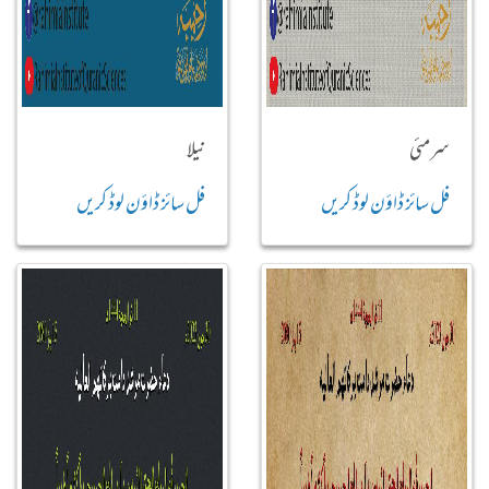
سرمئی
نیلا
فل سائز ڈاؤن لوڈ کریں
فل سائز ڈاؤن لوڈ کریں