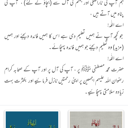
ہم آپ کی ناراضگی اور جہنم کی آگ سے (بچاؤ کے لئے) ، آپ کی
پناہ میں آتے ہیں ،
اے اللّٰہ!
جو کچھ آپ نے ہمیں تعلیم دی ہے اس کا ہمیں فائدہ دیجئے اور ہمیں
(مزید) وہ تعلیم دیجئے جو ہمیں فائدہ پہنچائے۔
اے اللّٰہ!
حضرت محمد مصطفی ﷺ پر ، آپ کی آل پر اور آپ کے صحابہ کرام
رضوان اللہ علیہم اجمعین پر اپنی رحمتیں نازل فرمائیے اور بکثرت بہت
زیادہ سلامتی پہنچائیے۔