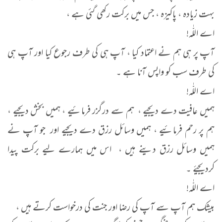
بہت زیادہ ، پاکیزہ ، جس میں برکت رکھی گئی ہے ،
اے اللّٰہ!
آپ پر ہی ہم نے اعتماد کیا ، آپ ہی کی طرف رجوع کیا اور آپ ہی
کی طرف سب کو واپس آنا ہے ۔
اے اللّٰہ!
ہمیں عافیت دے دیجیے ، ہم سے درگزر فرمائیے ، ہمیں بخش دیجیے ،
ہم پر رحم فرمائیے ، ہمیں وسائل رزق دے دیجیے اور جو آپ نے
ہمیں وسائل رزق دینے ہیں ، اس میں ہمارے لیے برکت پیدا
کردیجیۓ ۔
اے اللّٰہ!
بیشک ہم آپ سے آپ کی رضا اور جنت کی درخواست کرتے ہیں ،