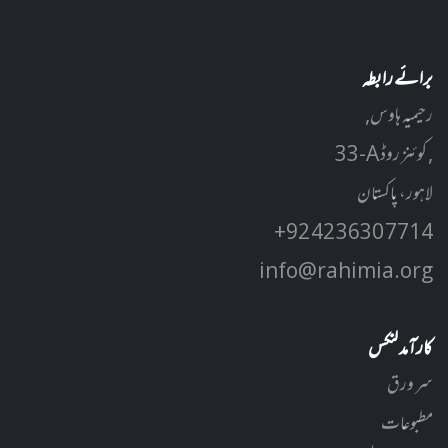
برائے رابطہ
رحیمیہ ہاوس,
33-A کوئنز روڈ ,
لاہور، پاکستان
+92 42 3630 7714
info@rahimia.org
کارآمد لنکس
سر ورق
مطبوعات