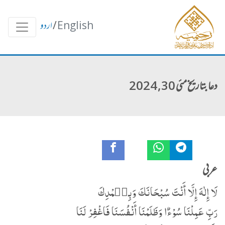
English
/
اردو
دعا بتاریخ مئی 30, 2024
عربی
لَا إِلٰهَ إِلَّا أَنْتَ سُبْحَانَكَ وَبِح٘مْدِكَ
رَبِّ عَمِلْنَا سُوْءٌا وَظَلَمْنَا أَنْفُسَنَا فَاغْفِرْ لَنَا