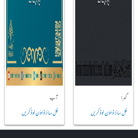
گہرا
آب
فل سائز ڈاؤن لوڈ کریں
فل سائز ڈاؤن لوڈ کریں