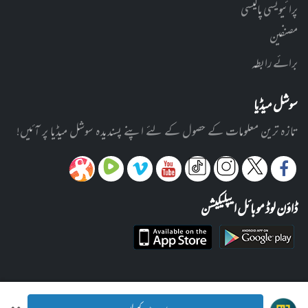
پرائیویسی پالیسی
مصنفین
برائے رابطہ
سوشل میڈیا
تازہ ترین معلومات کے حصول کے لئے اپنے پسندیدہ سوشل میڈیا پر آئیں!
ڈاؤن لوڈ موبائل ایپلیکیشن