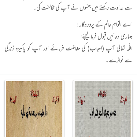
سے عداوت رکھتے ہیں جنہوں نے آپ کی مخالفت کی۔
اے اقوامِ عالَم کے پروردگار !
ہماری دعائیں قبول فرما لیجئے!
اللّٰہ تعالیٰ آپ (احباب) کی حفاظت فرمائے اور آپ کو پاکیزہ زندگی
سے نوازے۔