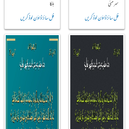
سرمئی
ہلکا
فل سائز ڈاؤن لوڈ کریں
فل سائز ڈاؤن لوڈ کریں