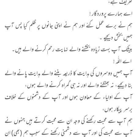
تعریف ہے،
اے ہمارے پروردگار !
ہم نے برے عمل کئے اور ہم نے اپنی جانوں پر ظلم کیا پس آپ
ہمیں بخش دیجیے ۔
بیشک آپ بہت زیادہ بخشنے والے نہایت رحم کرنے والے ہیں۔
اے اللّٰہ !
آپ ہمیں دوسروں کی ہدایت کا ذریعہ بننے والے ہدایت پانے والے
بنا دیجیے، نہ بھٹکنے والے اور نہ ہی گمراہ کرنے والے ہوں،
آپ کے اولیاء کے معاون ہوں اور آپ کے دشمنوں کے خلاف
برسر پیکار ہوں،
ہم آپ سے محبت رکھنے کی وجہ ان سے محبت کرتے ہیں جنہوں نے
آپ سے محبت کی اور آپ سے دشمنی رکھنے کے سبب ہم (بھی) ان