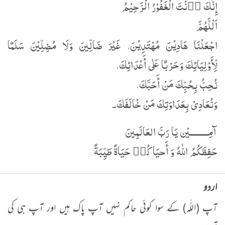
إِنَّكَ ا٘نْتَ الْغَفُوْرُ الْرَّحِیْمُ
اَلْلَّهُمَّ
اجْعَلْنَا ھَادِیْنَ مُھْتَدِیْنَ، غَیْرَ ضَالِّینَ وَلَا مُضِلِّیْنَ سَلَمٌا
لِّأَوْلِیَائِكَ وَحَرْبٌا عَلٰی أَعْدَائِكَ،
نُحِبُّ بِحُبِّكَ مَنْ أَحَبَّكَ،
وَنُعَادِیْ بِعَدَاوَتِكَ مَنْ خْالَفَكَ۔
آمِـــــــــيْن يَا رَبَّ العَالَمِينَ
حَفِظَكُمُ اللّٰهُ وَ أَحيَاكُم٘ حَيَاةً طَيِّبَةً
اردو
آپ (اللّٰہ) کے سوا کوئی حاکم نہیں آپ پاک ہیں اور آپ ہی کی