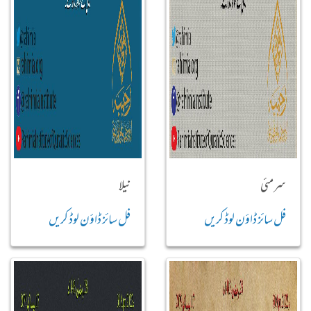
سرمئی
نیلا
فل سائز ڈاؤن لوڈ کریں
فل سائز ڈاؤن لوڈ کریں