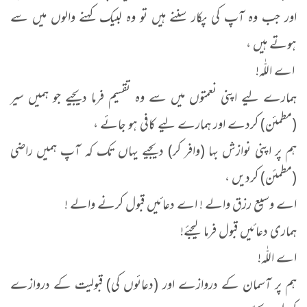
اور جب وہ آپ کی پکار سننے ہیں تو وہ لبیک کہنے والوں میں سے
ہوتے ہیں ،
اے اللّٰہ!
ہمارے لیے اپنی نعمتوں میں سے وہ تقسیم فرما دیجیے جو ہمیں سیر
(مطمئن) کردے اور ہمارے لیے کافی ہو جائے ،
ہم پر اپنی نوازش بہا (وافر کر) دیجیے یہاں تک کہ آپ ہمیں راضی
(مطمئن) کردیں ،
اے وسیع رزق والے ! اے دعائیں قبول کرنے والے !
ہماری دعائیں قبول فرما لیجئے!
اے اللّٰہ!
ہم پر آسمان کے دروازے اور (دعائوں کی) قبولیت کے دروازے