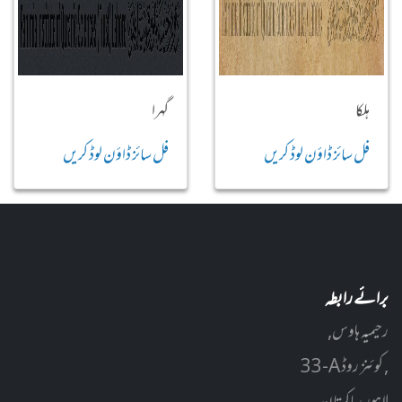
ہلکا
گہرا
فل سائز ڈاؤن لوڈ کریں
فل سائز ڈاؤن لوڈ کریں
برائے رابطہ
رحیمیہ ہاوس,
33-A کوئنز روڈ ,