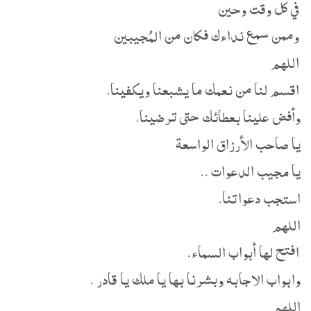
في كل وقت وحين
وممن سمع نداءك فكان من المُجيبين
اللهم
اقسم لنا من نعمك ما يشبعنا ويكفينا،
وأفض علينا بعطائك حتى ترضينا،
يا صاحب الأرزاق الواسعة
يا مجيب الدعوات ..
استجب دعواتنا.
اللهم
افتح لها أبواب السماء،
وابواب الاجابه وبشرنا بها يا ملك يا قادر ،
اللهم