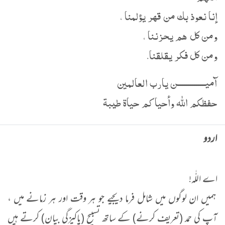
إنا نعوذ بك من قهر يؤلمنا ،
ومن كل هم يحزننا ،
ومن كل فكر يقلقنا.
آميــــــــــــــن يارب العالمين
حفظكم الله وأحياكم حياة طيبة
اردو
اے اللّٰہ!
ہمیں ان لوگوں میں شامل فرما دیجیے جو ہر وقت اور ہر زمانے میں ،
آپ کی حمد (تعریف کرنے) کے ساتھ تسبیح (پاکیزگی بیان) کرتے ہیں