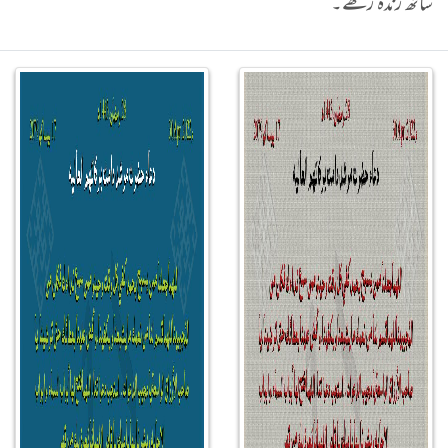
ساتھ زندہ رکھے۔