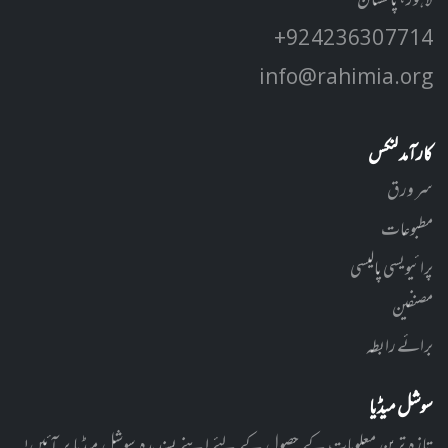
لاہور، پاکستان
+92 42 3630 7714
info@rahimia.org
کارآمد لنکس
سر ورق
مطبوعات
پرائیویسی پالیسی
مصنفین
برائے رابطہ
سوشل میڈیا
تازہ ترین معلومات کے حصول کے لئے اپنے پسندیدہ سوشل میڈیا پر آئیں!