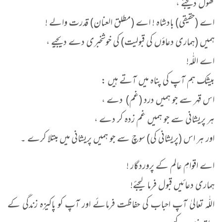
کھول دیجئے ،
اے (حقیقی) بادشاہ ! اے (مطلق العنان) قدرت والے !
ہمیں (ہماری دعاؤں کی قبولیت) کی خوشخبری دے دیجیے ،
اے اللّٰہ!
بیشک ہم آپ کی پناہ میں آتے ہیں :
اس قہر سے جو ہمیں درد (غم) دے ،
ہر پریشانی سے جو ہمیں غم زدہ کر دے ،
اور ہر اس (پریشانی کی) سوچ سے جو ہمیں پریشانی میں مبتلا کرے ۔
اے اقوامِ عالم کے پروردگار !
ہماری دعائیں قبول فرما لیجئے!
اللّٰہ تعالیٰ آپ احباب کی حفاظت فرمائے اور آپ کو پاکیزہ زندگی کے