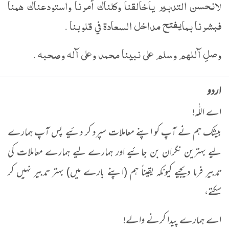
لانحسن التدبير ياخالقنا وكلناك أمرنا واستودعناك همنا
فبشرنا بمايفتح مداخل السعادة في قلوبنا .
وصلِ آللهم وسلم على نبينا محمد وعلى آله وصحبه .
اردو
اے اللّٰہ!
بیشک ہم نے آپ کو اپنے معاملات سپرد کر دئیے پس آپ ہمارے
لیے بہترین نگران بن جائیے اور ہمارے لیے ہمارے معاملات کی
تدبیر فرما دیجیے کیونکہ یقیناً ہم (اپنے بارے میں) بہتر تدبیر نہیں کر
سکتے،
اے ہمارے پیدا کرنے والے!