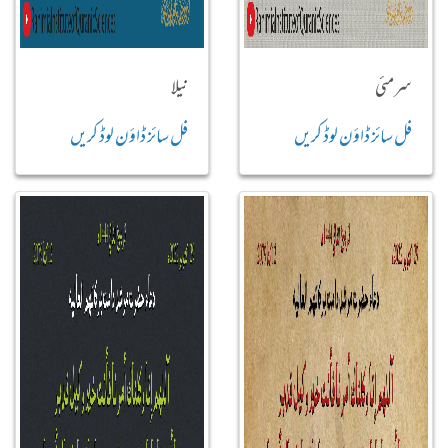
سرمئی
نیلا
فل سائز ڈاؤن لوڈ کریں
فل سائز ڈاؤن لوڈ کریں