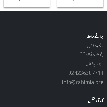
برائے رابطہ
رحیمیہ ہاوس,
33-A کوئنز روڈ ,
لاہور، پاکستان
+92 42 3630 7714
info@rahimia.org
کارآمد لنکس