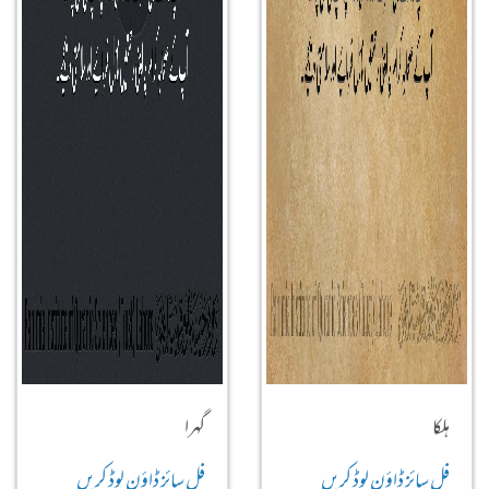
ہلکا
گہرا
فل سائز ڈاؤن لوڈ کریں
فل سائز ڈاؤن لوڈ کریں