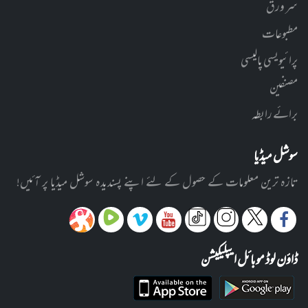
سر ورق
مطبوعات
پرائیویسی پالیسی
مصنفین
برائے رابطہ
سوشل میڈیا
تازہ ترین معلومات کے حصول کے لئے اپنے پسندیدہ سوشل میڈیا پر آئیں!
ڈاؤن لوڈ موبائل ایپلیکیشن