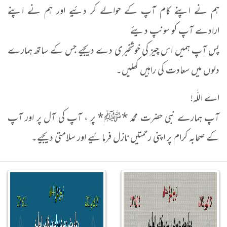
ہم نے اپنے کام آپ کے حوالے کر دئیے اور ہم نے اپنے
ارادے آپ کو سونپ دیئے
پس آپ ہمیں اس چیز کی خوشخبری دے دیجیے جس کے ساتھ ہمارے
دلوں میں سعادت کی راہیں کھلیں۔
اے اللّٰہ!
آپ ہمارے نبی حضرت محمد *ﷺ* پر ، آپ کی آل پر اور آپ
کے صحابہ کرام پر اپنی رحمتیں نازل فرمائیے اور سلامتی دیجیے۔