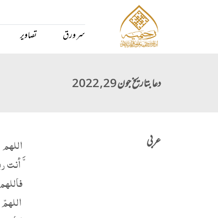
سر ورق
تصاویر
دعا بتاریخ جون 29, 2022
عربی
اللهم
َّ أنت 
فاللهم
اللهمّ