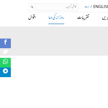
ENGLIS
/
اردو
ریں
تقریبات
روزانہ کی دعا
اقوال