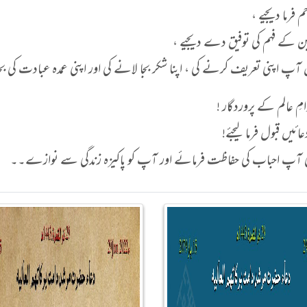
م فرما دیجیے ،
ن کے فہم کی توفیق دے دیجیے ،
 آپ اپنی تعریف کرنے کی ، اپنا شکر بجا لانے کی اور اپنی عمدہ عبادت کی
ِ عالم کے پروردگار !
ائیں قبول فرما لیجئے!
تعالیٰ آپ احباب کی حفاظت فرمائے اور آپ کو پاکیزہ زندگی سے نوازے۔۔