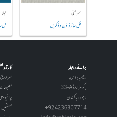
سرمئی
نیلا
فل سائز ڈاؤن لوڈ کریں
فل سا
برائے رابطہ
کارآمد ل
رحیمیہ ہاوس,
سر ورق
33-A کوئنز روڈ ,
مطبوعات
لاہور، پاکستان
پرائیویسی
+92 42 3630 7714
مصنفین