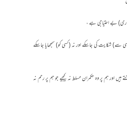
ری) بے احتیاجی ہے ،
سے) شکایت کی جاسکے اور نہ (کسی کو) سمجھایا جاسکے
اور ہم پر وہ حکمران مسلط نہ کیجیے جو ہم پر رحم نہ