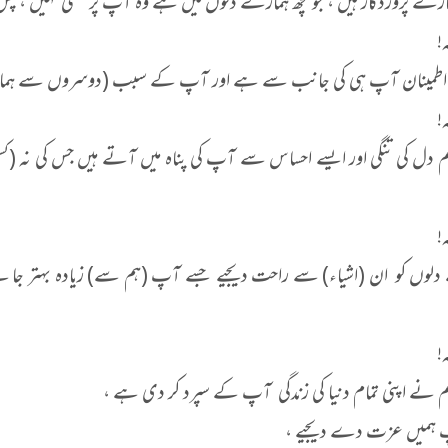
ے پروردگار ہیں ، جو کچھ ہمارے دلوں میں ہے وہ آپ پر مخفی نہیں ، پس
!
) اطمینان آپ ہی کی جانب سے ہے اور آپ کے سبب (دوسروں سے ہما
!
 دل کی تنگی اور ایسے احساس سے آپ کی پناہ میں آتے ہیں جس کی نہ (کسی 
!
لوں کو ان (اشیاء) سے راحت دیجیے جسے آپ (ہم سے) زیادہ بہتر جانتے ہیں 
!
 نے اپنی تمام دنیا کی زندگی آپ کے سپرد کر دی ہے ،
ہمیں عزت دے دیجیے ،