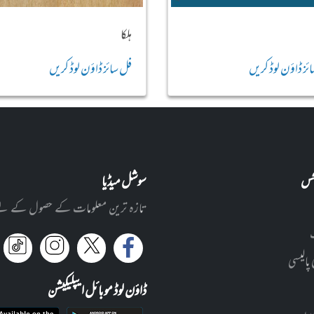
ہلکا
ئز ڈاؤن لوڈ کریں
فل سائز ڈاؤن لوڈ کریں
نکس
سوشل میڈیا
تازہ ترین معلومات کے حصول کے لئے ا
 پالیسی
ڈاؤن لوڈ موبائل ایپلیکیشن