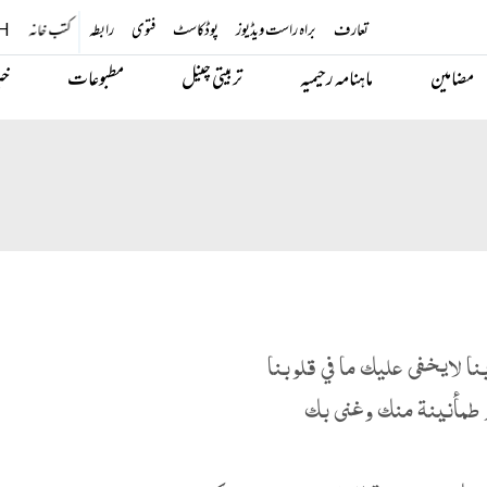
تعارف
براہ راست ویڈیوز
پوڈکاسٹ
فتوی
رابطہ
کتب خانہ
H
مضامین
ماہنامہ رحیمیہ
تربیتی چینل
مطبوعات
خب
ربنا لايخفى عليك ما في قلوبنا
 طمأنينة منك وغنى بك