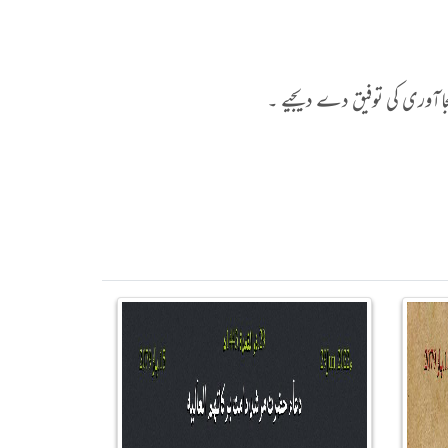
 بجاآوری کی توفیق دے دیجیے ۔