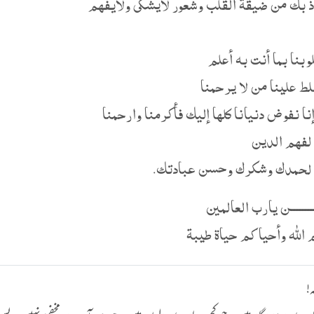
وذ بك من ضيقة القلب وشعور لايشكى ولايفهم
بنا بما أنت به أعلم
لط علينا من لا يرحمنا
إنا نفوض دنيانا كلها إليك فأكرمنا وارحمنا
 لفهم الدين
 لحمدك وشكرك وحسن عبادتك.
ـــــــــن يارب العالمين
الله وأحياكم حياة طيبة
!