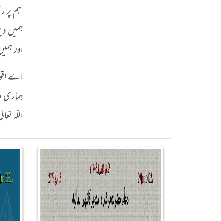
ہم پر رح
ہمیں دی
اور ہمیں
اے اقوام
ہماری دع
اللّٰہ 