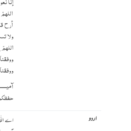
إنا نع
اللهمّ
أرح قلو
ولا تس
اللهمّ 
ووفقنا
ووفقنا
آميـــــ
حفظكم 
اردو
اے اللّٰہ