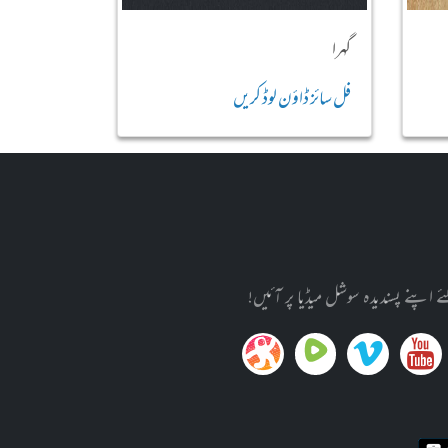
گہرا
فل سائز ڈاؤن لوڈ کریں
پنے پسندیدہ سوشل میڈیا پر آئیں!