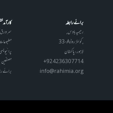
برائے رابطہ
کارآمد ل
رحیمیہ ہاوس,
سر ورق
33-A کوئنز روڈ ,
مطبوعات
لاہور، پاکستان
پرائیویسی
+92 42 3630 7714
مصنفین
info@rahimia.org
برائے را