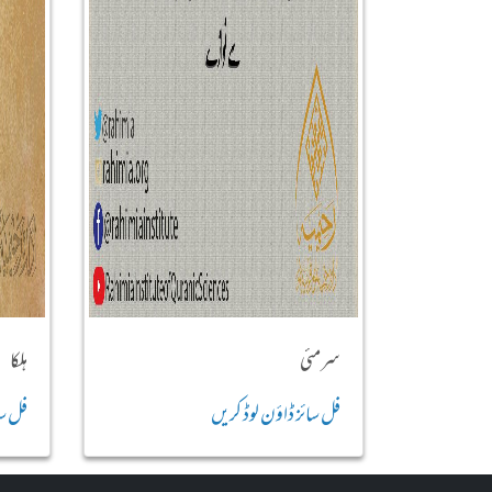
سرمئی
ہلکا
فل سائز ڈاؤن لوڈ کریں
فل سا