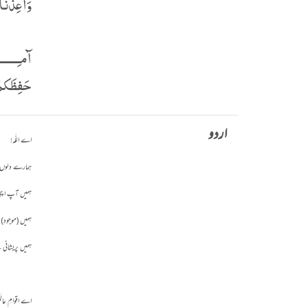
وَأَعِذْنَ
آمـِــــــ
حَفِظَكمُ 
اردو
اے اللّٰہ!
ہمارے دلوں می
ہمیں آپ اپنی
ہمیں (موجود) 
ہمیں پریشانی
اے اقوامِ عالَ