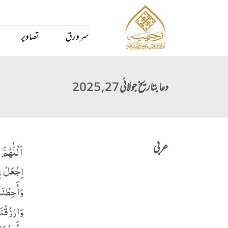
سر ورق
تصاویر
دعا بتاریخ جولائی 27, 2025
عربی
اَلْلّٰهُمَّ
اِجْعَلْ فِ
وَأَحِطْنَا
وَارْزُقْنَ