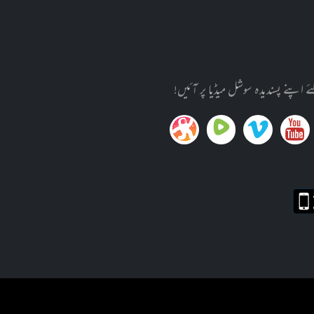
پنے پسندیدہ سوشل میڈیا پر آئیں!