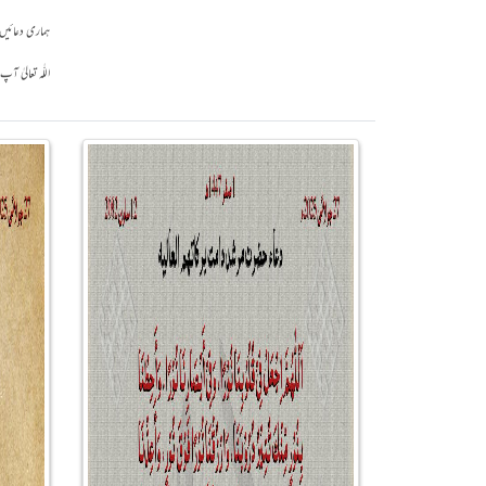
ہماری دعائیں ق
اللّٰہ تعالیٰ