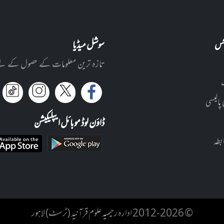
نکس
سوشل میڈیا
تازہ ترین معلومات کے حصول کے لئے ا
 پالیسی
ڈاؤن لوڈ موبائل ایپلیکیشن
بطہ
© 2012-2026 ادارہ رحیمیہ علوم قرآنیہ (ٹرسٹ) لاہور