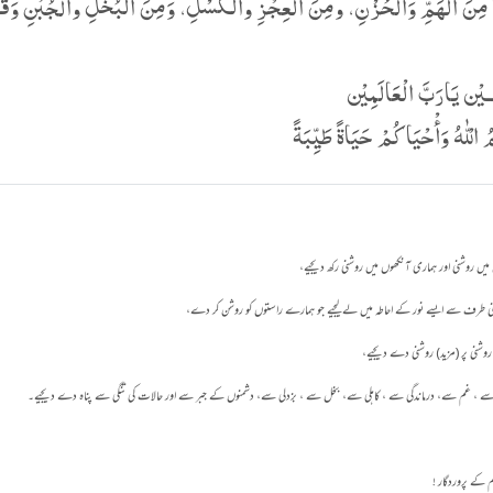
ا مِنَ الْھَمِّ وَالحُزْنِ، ومِنَ الْعِجْزِ والْکَسْلِ، وَمِنَ الْبُخْلِ والْجُبْنِ وَقَ
ــيْن يَارَبَّ الْعَالَمِيْن
الْلّٰهُ وَأْحْيَاكُمْ حَيَاةً طَيِّبَةً
ں روشنی اور ہماری آنکھوں میں روشنی رکھ دیجیے،
 طرف سے ایسے نور کے احاطہ میں لےلیجیے جو ہمارے راستوں کو روشن کر دے،
روشنی پر (مزید) روشنی دے دیجیے،
 سے ، غم سے، درماندگی سے ، کاہلی سے، بخل سے ، بزدلی سے، دشمنوں کے جبر سے اور حالات کی تنگی سے پناہ دے دیجیے۔
م کے پروردگار !