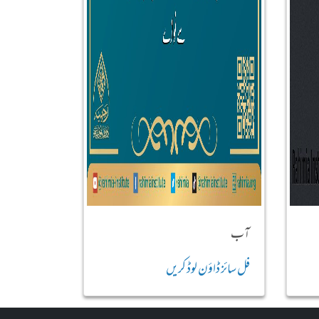
آب
فل سائز ڈاؤن لوڈ کریں