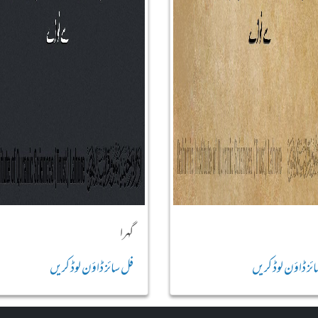
گہرا
ئز ڈاؤن لوڈ کریں
فل سائز ڈاؤن لوڈ کریں