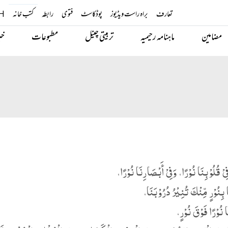
تعارف
براہ راست ویڈیوز
پوڈکاسٹ
فتوی
رابطہ
کتب خانہ
H
مضامین
ماہنامہ رحیمیہ
تربیتی چینل
مطبوعات
خب
یْ قُلُوْبِنَا نُوْرًا، وَفِیْ أَبْصَارِنَا نُوْرًا،
 بِنُوْرٍ مِّنْكَ تُنِیْرُ دُرُوْبَنَا،
ا نُوْرًا فَوْقَ نُوْرٍ،