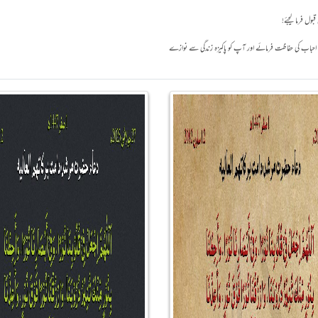
بول فرما لیجئے!
 آپ احباب کی حفاظت فرمائے اور آپ کو پاکیزہ زندگی سے نوازے