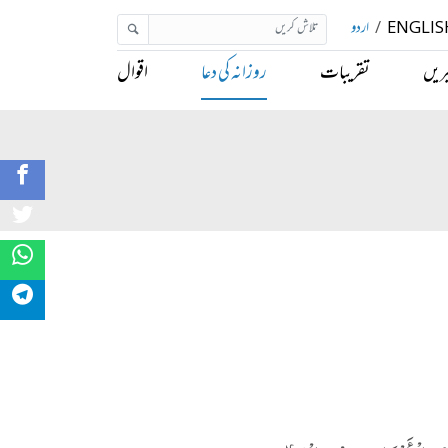
ENGLIS
/
اردو
ریں
تقریبات
روزانہ کی دعا
اقوال