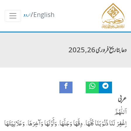
English
/
اردو
دعا بتاریخ فروری 26, 2025
عربی
اَللّٰهُمَّ
اِغْفِرْ لَنَا ذُنُوْبَنَا کُلَّھَا، دِقَّھَا وَجَلَّھَا، وَأَوَّلَھَا وَآخِرَھَا، وَعَلَانِیَتَھَا