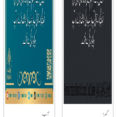
گہرا
آب