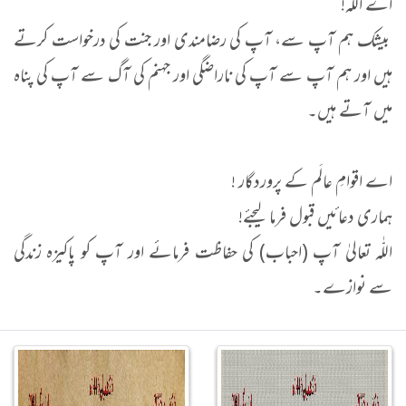
اے اللّٰہ!
بیشک ہم آپ سے، آپ کی رضامندی اور جنت کی درخواست کرتے
ہیں اور ہم آپ سے آپ کی ناراضگی اور جہنم کی آگ سے آپ کی پناہ
میں آتے ہیں۔
اے اقوامِ عالَم کے پروردگار !
ہماری دعائیں قبول فرما لیجئے!
اللّٰہ تعالیٰ آپ (احباب) کی حفاظت فرمائے اور آپ کو پاکیزہ زندگی
سے نوازے۔