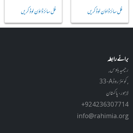
فل سائز ڈاؤن لوڈ کریں
فل سائز ڈاؤن لوڈ کریں
برائے رابطہ
رحیمیہ ہاوس,
33-A کوئنز روڈ ,
لاہور، پاکستان
+92 42 3630 7714
info@rahimia.org