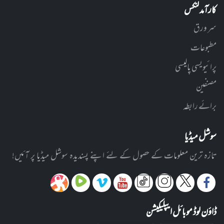
کارآمد لنکس
سر ورق
مطبوعات
پرائیویسی پالیسی
مصنفین
برائے رابطہ
سوشل میڈیا
تازہ ترین معلومات کے حصول کے لئے اپنے پسندیدہ سوشل میڈیا پر آئیں!
ڈاؤن لوڈ موبائل ایپلیکیشن