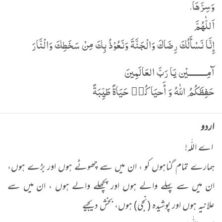
وَسِرَّھَا،
اَللّٰهُمَّ
إِنَّا نَسْأَلُكَ رِضَاكَ وَالْجَنَّةَ وَنَعُوْذُ بِكَ مِنْ سَخَطِكَ وَالْنَّارَ
آمِـــــــــيْن يَا رَبَّ العَالَمِينَ
حَفِظَكُمُ اللّٰهُ وَ أَحيَاكُم٘ حَيَاةً طَيِّبَةً
اردو
اے اللّٰہ!
ہمارے تمام گناہوں کو ، ان میں سے چھوٹے ہوں اور بڑے ہوں،
ان میں سے پہلے والے ہوں اور پچھلے والے ہوں ، ان میں سے
علانیہ ہوں اور پوشیدہ (نجی) ہوں، بخش دیجیے