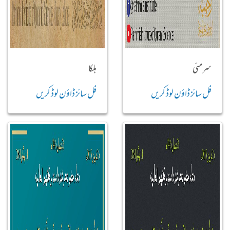
سرمئی
ہلکا
فل سائز ڈاؤن لوڈ کریں
فل سائز ڈاؤن لوڈ کریں