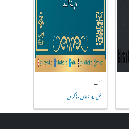
آب
فل سائز ڈاؤن لوڈ کریں