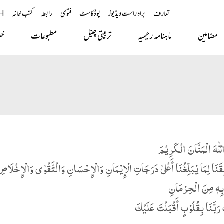
تعارف
براہ راست ویڈیوز
پوڈکاسٹ
فتوی
رابطہ
کتب خانہ
H
مضامین
ماہنامہ رحیمیہ
تربیتی چینل
مطبوعات
خب
لْلّٰهَ الْمَنَّانَ الْکَرِیْمَ
ِّقَنَا لِمَا یْبَلِّغُنَا أَعْلیٰ دَرَجَاتِ الْإِیْمَانِ وَالْإِحْسَانِ وَالْتَّقْوٰی وَالْإِخْلَاص
 بِهٖ مِنَ الْحِرْمَانِ
رَبَّنَا بِقُلُوْبٍ أَقْبَلْتَ عَلَیْكَ