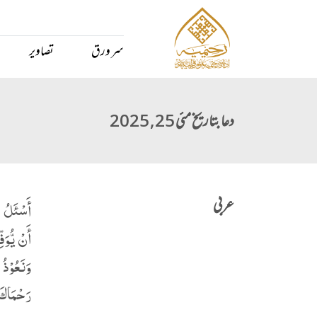
سر ورق
تصاویر
دعا بتاریخ مئی 25, 2025
عربی
أَسْئَلُ ا
أَنْ یُّوَف
وَنَعُوْذُ
رَحْمَاكَ 