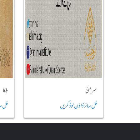
سرمئی
ہلکا
فل سائز ڈاؤن لوڈ کریں
فل سا