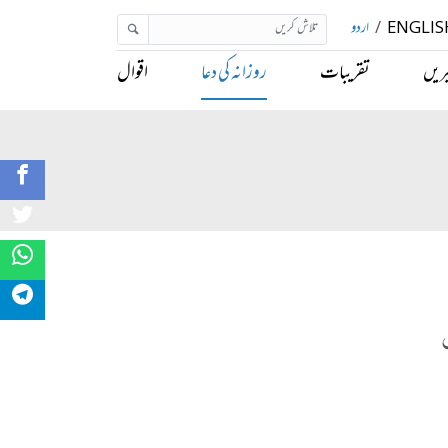
ENGLIS
/
اردو
ریں
تقریبات
روزانہ کی دعا
اقوال
ِ