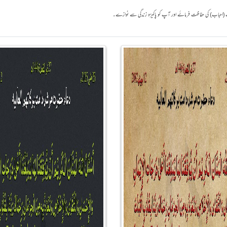
ٰ آپ (احباب) کی حفاظت فرمائے اور آپ کو پاکیزہ زندگی سے نوازے۔