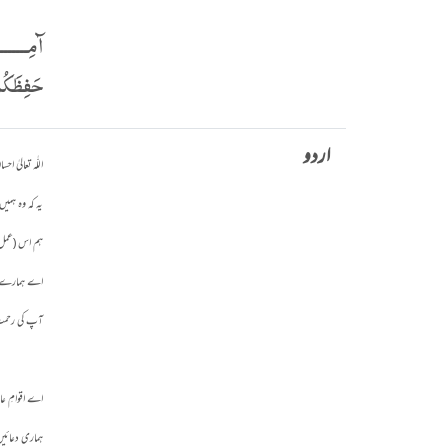
آمِـــــــ
حَفِظَكُمُ
اردو
اللّٰہ تعالی
یہ کہ وہ ہمی
ہم اس (عمل)
اے ہمارے
آپ کی رحمت 
اے اقوامِ عال
ہماری دعائیں 