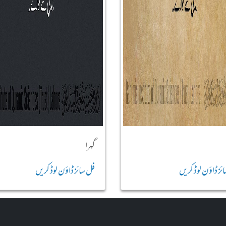
گہرا
ئز ڈاؤن لوڈ کریں
فل سائز ڈاؤن لوڈ کریں