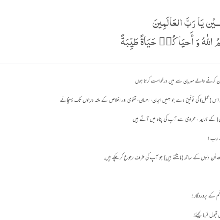
ــيْن يَا رَبَّ العَالَمِينَ
 اللّٰهُ وَ أَحيَاكُم٘ حَيَاةً طَيِّبَةً
ٰ احسان کرنے والے مہربان سے میں درخواست کرتا ہوں
ں اس (عمل) کی توفیق دے جو ہمیں ایمان، احسان، تقوی اور اخلاص کے بلند درجوں تک پہنچائے
 کے ذریعہ ، محرومی سے آپ کی پناہ میں آتے ہیں
 رب !
اُن دلوں کے ساتھ (مانگتے ہیں) جو آپ کی طرف رجوع کر چکے ہیں.
َم کے پروردگار !
قبول فرما لیجئے!