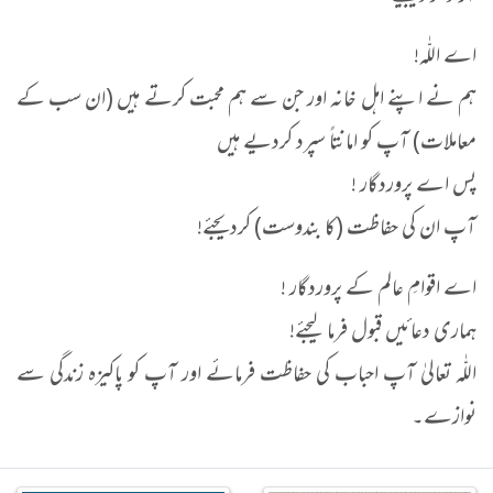
اے اللّٰہ!
ہم نے اپنے اہل خانہ اور جن سے ہم محبت کرتے ہیں (ان سب کے
معاملات) آپ کو امانتاً سپرد کردیے ہیں
پس اے پروردگار !
آپ ان کی حفاظت (کا بندوست) کردیجئے!
اے اقوامِ عالم کے پروردگار !
ہماری دعائیں قبول فرما لیجئے!
اللّٰہ تعالیٰ آپ احباب کی حفاظت فرمائے اور آپ کو پاکیزہ زندگی سے
نوازے۔