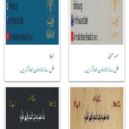
سرمئی
نیلا
فل سائز ڈاؤن لوڈ کریں
فل سائز ڈاؤن لوڈ کریں