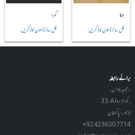
ہلکا
گہرا
فل سائز ڈاؤن لوڈ کریں
فل سائز ڈاؤن لوڈ کریں
برائے رابطہ
رحیمیہ ہاوس,
33-A کوئنز روڈ ,
لاہور، پاکستان
+92 42 3630 7714