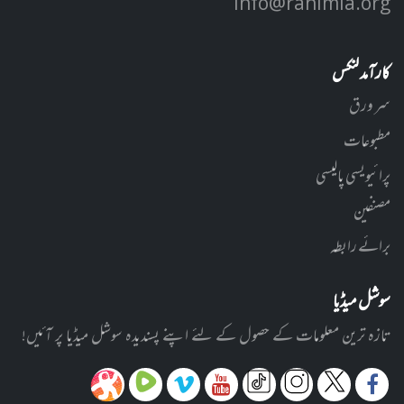
info@rahimia.org
کارآمد لنکس
سر ورق
مطبوعات
پرائیویسی پالیسی
مصنفین
برائے رابطہ
سوشل میڈیا
تازہ ترین معلومات کے حصول کے لئے اپنے پسندیدہ سوشل میڈیا پر آئیں!