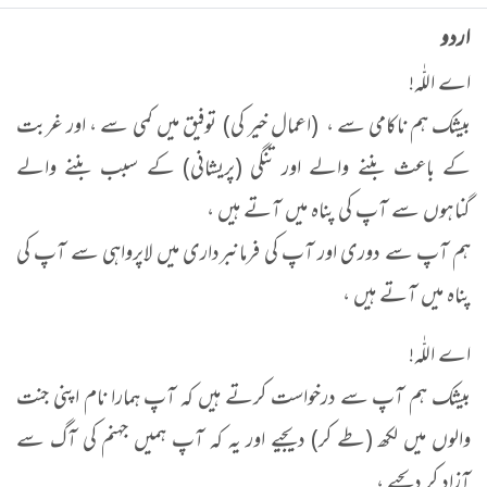
اردو
اے اللّٰہ!
بیشک ہم ناکامی سے ، (اعمال خیر کی) توفیق میں کمی سے ، اور غربت
کے باعث بننے والے اور تنگی (پریشانی) کے سبب بننے والے
گناہوں سے آپ کی پناہ میں آتے ہیں ،
ہم آپ سے دوری اور آپ کی فرمانبرداری میں لاپرواہی سے آپ کی
پناہ میں آتے ہیں ،
اے اللّٰہ!
بیشک ہم آپ سے درخواست کرتے ہیں کہ آپ ہمارا نام اپنی جنت
والوں میں لکھ (طے کر) دیجیے اور یہ کہ آپ ہمیں جہنم کی آگ سے
آزاد کر دیجیے ،