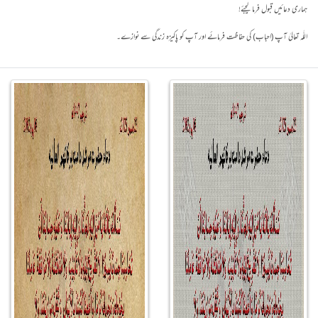
ہماری دعائیں قبول فرما لیجئے!
اللّٰہ تعالیٰ آپ (احباب) کی حفاظت فرمائے اور آپ کو پاکیزہ زندگی سے نوازے۔