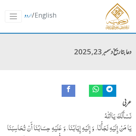
English
/
اردو
دعا بتاریخ دسمبر 23, 2025
عربی
نَسْأَلُكَ یَااَلْلّٰهُ
یَا مَنْ إِلَیْهِ لَجَأْنَا، وَ إِلَیْهِ إِیَابُنَا، وَ عَلَیْهِ حِسَابُنَا أَنْ تُحَاسِبَنَا