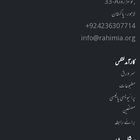
33-A کوئنز روڈ ,
لاہور، پاکستان
+92 42 3630 7714
info@rahimia.org
کارآمد لنکس
سر ورق
مطبوعات
پرائیویسی پالیسی
مصنفین
برائے رابطہ