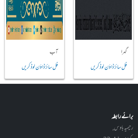
گہرا
آب
فل سائز ڈاؤن لوڈ کریں
فل سائز ڈاؤن لوڈ کریں
برائے رابطہ
رحیمیہ ہاوس,