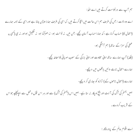
ہم آپ سے درخواست کرتے ہیں اے اللّٰہ!
اے وہ ذات ! جس کی طرف ہم اس حالت میں التجا کرتے ہیں، کہ اسی کی طرف ہمارا واپس جانا ہے اور اسی کے ذمہ ہمارے
(اعمال کا) حساب کرنا ہے ؛ کہ ہمارا حساب آسان کیجیے، جس میں. نہ ڈانٹ ہو، نہ جھڑکنا ہو، نہ تفتیش ہو اور نہ ہی (کسی بد
عملی کی سزا کے ساتھ) ہم آہنگی ہو،
(بلکہ) آپ ہمارے ساتھ اپنی سخاوت اور اپنی بزرگی کے سبب مہربانی کا معاملہ کیجیے،
ہمارے اعمال نامے دائیں ہاتھوں میں دیجیے،
ہمارے (اعمال ناموں کے) ترازو کو بھاری کر دیجیے،
ہمیں جہنم کی آگ کی آہٹ اور چیخ وپکار نہ سنائیے، ہمیں اس (جہنم کی آگ) سے اور ہر اس قول وعمل سے بچالیجئیے جو اس
کے قریب کردے۔
اے اقوامِ عالَم کے پروردگار !