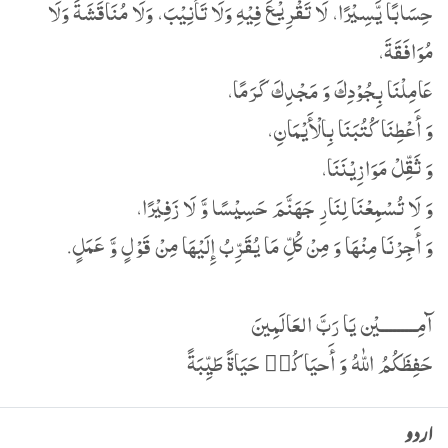
حِسَابًا یَّسِیْرًا، لَا تَقْرِیْعَ فِیْهِ وَلَا تَأْنِیْبَ، وَلَا مُنَاقَشَةَ وَلَا
مُوَافَقَةَ،
عَامِلْنَا بِجُوْدِكَ وَ مَجْدِكَ کَرَمًا،
وَ أَعْطِنَا کُتُبَنَا بِالْأَیْمَانِ،
وَ ثَقِّلْ مَوَازِیْنَنَا،
وَ لَا تُسْمِعْنَا لِنَارِ جَھَنَّمَ حَسِیْسًا وَّ لَا زَفِیْرًا،
وَ أَجِرْنَا مِنْھَا وَ مِنْ کُلِّ مَا یُقَرِّبُ إِلَیْھَا مِنْ قَوْلٍ وَّ عَمَلٍ.
آمِـــــــــيْن يَا رَبَّ العَالَمِينَ
حَفِظَكُمُ اللّٰهُ وَ أَحيَاكُم٘ حَيَاةً طَيِّبَةً
اردو