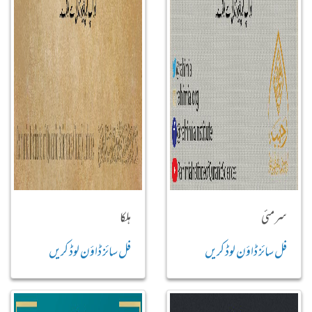
سرمئی
ہلکا
فل سائز ڈاؤن لوڈ کریں
فل سائز ڈاؤن لوڈ کریں