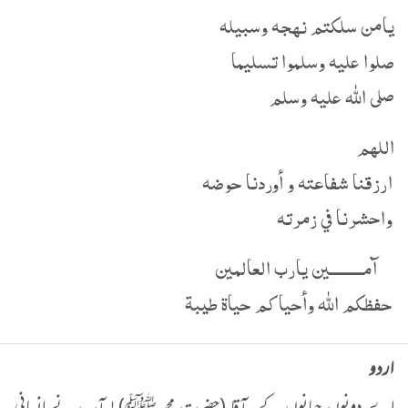
يامن سلكتم نهجه وسبيله
صلوا عليه وسلموا تسليما
صلى الله عليه وسلم
اللهم
ارزقنا شفاعته و أوردنا حوضه
واحشرنا في زمرته
آمـــــــــين يارب العالمين
حفظكم الله وأحياكم حياة طيبة
اردو