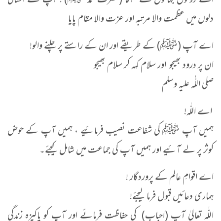
اے دونوں جہانوں کے آقا (حضرت محمد ﷺ) ! آپ نے انسانی
دلوں میں عظمت والا مرتبہ اور عزت والا مقام پایا
اے آپ (ﷺ) کے طریقے اور ان کے راستے پر چلنے والو!
ان پر درود بھیجو اور سلام کہہ کر سلام بھیجو
صلی اللّٰه علیه وسلم
اے اللّٰہ!
ہمیں آپ ﷺ کی شفاعت نصیب فرمائیے ، ہمیں آپ کے حوض
کوثر پر لے آئیے اور ہمیں آپ کی جماعت میں شامل کیجئے۔
اے اقوامِ عالم کے پروردگار !
ہماری دعائیں قبول فرما لیجئے!
اللّٰہ تعالیٰ آپ (احباب) کی حفاظت فرمائے اور آپ کو پاکیزہ زندگی