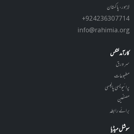
لاہور، پاکستان
+92 42 3630 7714
info@rahimia.org
کارآمد لنکس
سر ورق
مطبوعات
پرائیویسی پالیسی
مصنفین
برائے رابطہ
سوشل میڈیا