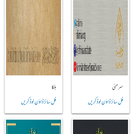
سرمئی
ہلکا
فل سائز ڈاؤن لوڈ کریں
فل سائز ڈاؤن لوڈ کریں