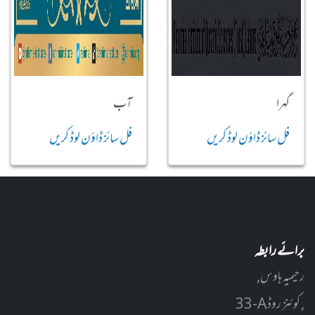
گہرا
آب
فل سائز ڈاؤن لوڈ کریں
فل سائز ڈاؤن لوڈ کریں
برائے رابطہ
رحیمیہ ہاوس,
33-A کوئنز روڈ ,