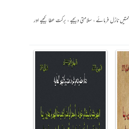
 نازل فرمائے ، سلامتی دیجیے ، برکت عطا کیجیے اور