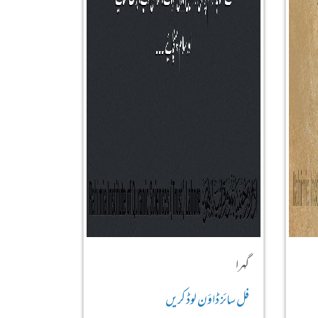
گہرا
فل سائز ڈاؤن لوڈ کریں