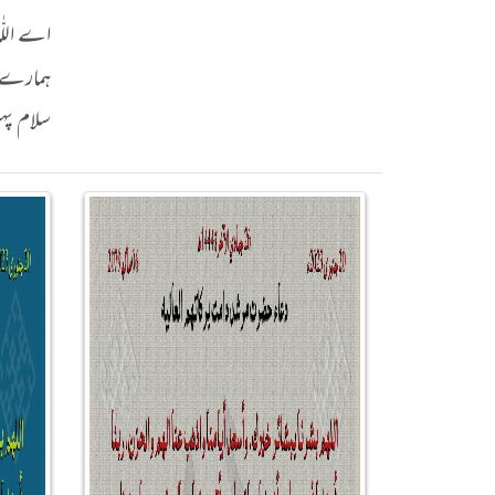
اے اللّٰہ
ہمارے آ
سلام پہ