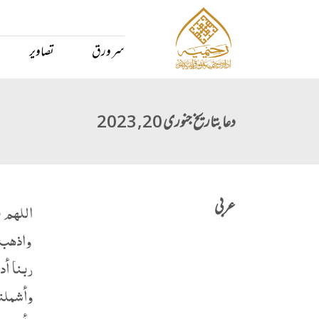
سر ورق
تصاویر
دعا بتاریخ جنوری 20, 2023
عربی
اللهم 
واذهب 
ربنا أ
وأشملن