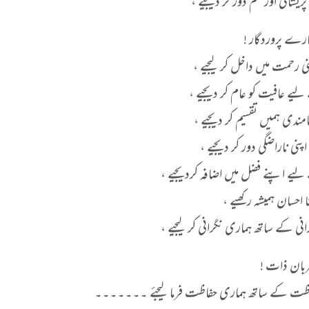
یشانی اور غم دور کر دیجیے ،
ے پروردگار !
ی رحمت میں داخل کر لیجیے ،
یے عافیت کو عام کر دیجیے ،
مندی ہمیں تقسیم کر دیجیے ،
نی ناراضگی دور کر دیجیے ،
یے اپنے فضل میں اضافہ کردیجیے ،
نا احسان ہمیشہ رکھیے ،
انی کے ساتھ ہماری نگرانی کر لیجیے ،
بان ذات !
اظت کے ساتھ ہماری حفاظت فرما لیجئے ۔۔۔۔۔۔۔