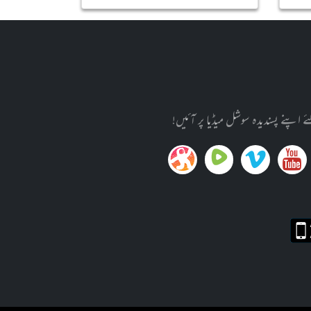
پنے پسندیدہ سوشل میڈیا پر آئیں!