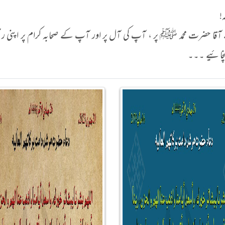
!
قا حضرت محمد ﷺ پر ، آپ کی آل پر اور آپ کے صحابہ کرام پر اپنی رحمتیں
نچائیے ۔۔۔