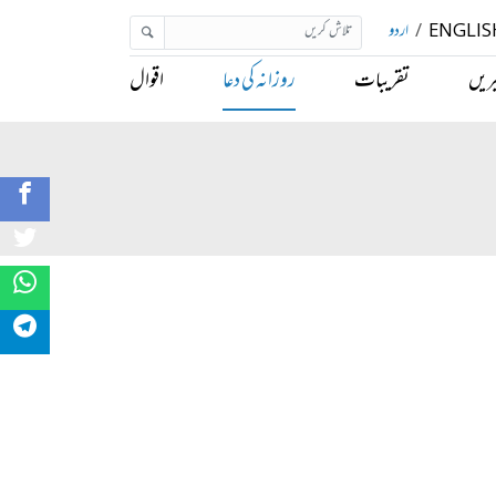
ENGLIS
/
اردو
ریں
تقریبات
روزانہ کی دعا
اقوال