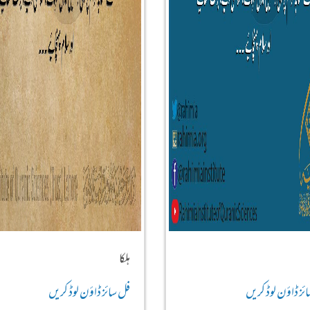
ہلکا
ئز ڈاؤن لوڈ کریں
فل سائز ڈاؤن لوڈ کریں