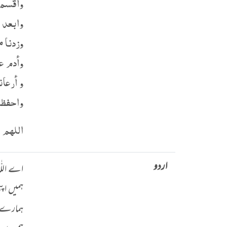
وأقسم 
وابعد 
وزدنا 
وأدم ع
و أرعا
واحفظن
اللهم 
اردو
اے اللّٰہ
ہمیں اپ
ہمارے د