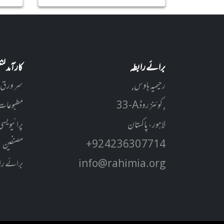
برائے رابطہ
کارآمد ل
رحیمیہ ہاوس,
سر ورق
33-A کوئنز روڈ ,
مطبوعات
لاہور، پاکستان
پرائیویسی
+92 42 3630 7714
مصنفین
info@rahimia.org
برائے را