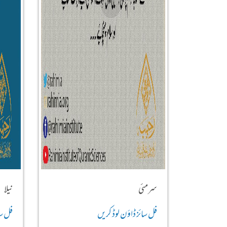
سرمئی
نیلا
فل سائز ڈاؤن لوڈ کریں
فل سا