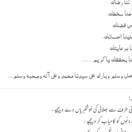
لنا رضاك
عنا سخطك،
من فضلك
لينا احسانك،
نا برعايتك
ا بحفظك يا كريم ......
صل وسلم وبارك على سيدنا محمد وعلى آله وصحبه وسلم...
!
نی طرف سے بھلائی کی خوشخبریاں دے دیجیے ،
نوں کو کامیاب کر دیجیے ،