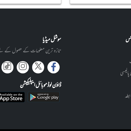
نکس
سوشل میڈیا
تازہ ترین معلومات کے حصول کے لئے ا
 پالیسی
ڈاؤن لوڈ موبائل ایپلیکیشن
بطہ