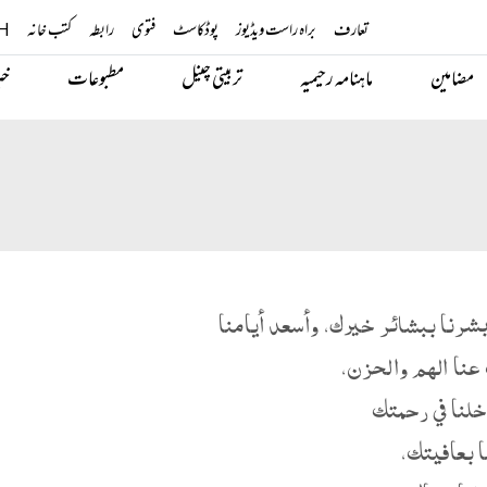
تعارف
براہ راست ویڈیوز
پوڈکاسٹ
فتوی
رابطہ
کتب خانہ
H
مضامین
ماہنامہ رحیمیہ
تربیتی چینل
مطبوعات
خب
بشرنا ببشائر خيرك، وأسعد أيامنا
عنا الهم والحزن،
دخلنا في رحمتك
ا بعافيتك،