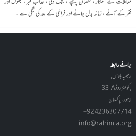
معاملات کے انتشار ، نقصان پہنچنے ، تنگ دلی ، عذاب قبر ، بھوک اور
فقر کے آنے ، زمانہ بدل جانے اور فراخی کے بعد کی تنگی سے ۔
برائے رابطہ
رحیمیہ ہاوس,
33-A کوئنز روڈ ,
لاہور، پاکستان
+92 42 3630 7714
info@rahimia.org