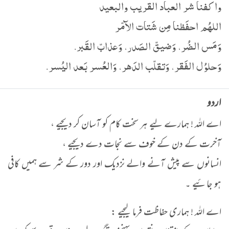
واكفنا شر العباد القريب والبعيد
اللهُم احفَظنا مِن شَتات الآمّر
وَمَس الضُر، وَضيقّ الصَدر، وَعذابّ القَبر.
وَحلوُل الفَقر، وَتقلّب الدَهر، وَالعُسر بَعد اليُسر.
اردو
اے اللہ ! ہمارے لیے ہر سخت کام کو آسان کر دیجیے ،
آخرت کے دن کے خوف سے نجات دے دیجیے ،
انسانوں سے پیش آنے والے نزدیک اور دور کے شر سے ہمیں کافی
ہو جائیے ۔
اے اللہ ! ہماری حفاظت فرما لیجیے :