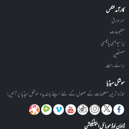
کارآمد لنکس
سر ورق
مطبوعات
پرائیویسی پالیسی
مصنفین
برائے رابطہ
سوشل میڈیا
تازہ ترین معلومات کے حصول کے لئے اپنے پسندیدہ سوشل میڈیا پر آئیں!
ڈاؤن لوڈ موبائل ایپلیکیشن