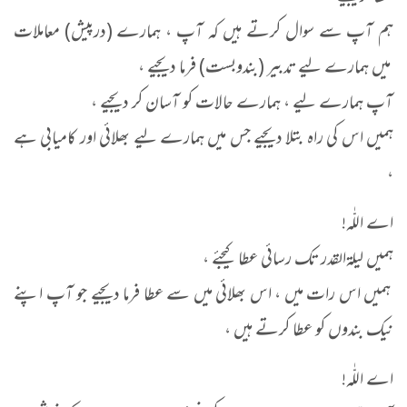
ہم آپ سے سوال کرتے ہیں کہ آپ ، ہمارے (درپیش) معاملات
میں ہمارے لیے تدبیر (بندوبست) فرما دیجیے ،
آپ ہمارے لیے ، ہمارے حالات کو آسان کر دیجیے ،
ہمیں اس کی راہ بتلا دیجیے جس میں ہمارے لیے بھلائی اور کامیابی ہے
،
اے اللّٰہ!
ہمیں لیلۃالقدر تک رسائی عطا کیجئے ،
ہمیں اس رات میں ، اس بھلائی میں سے عطا فرما دیجیے جو آپ اپنے
نیک بندوں کو عطا کرتے ہیں ،
اے اللّٰہ!