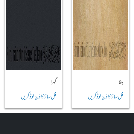
ہلکا
گہرا
فل سائز ڈاؤن لوڈ کریں
فل سائز ڈاؤن لوڈ کریں