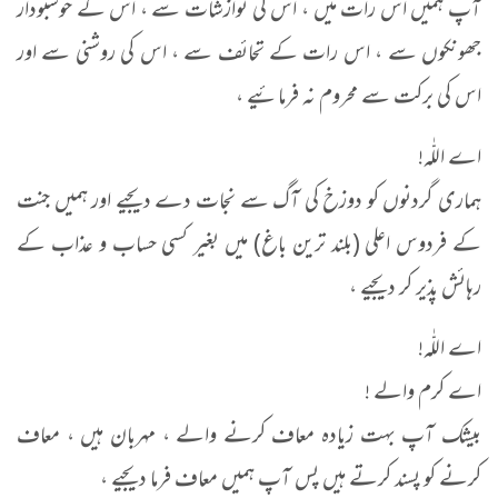
آپ ہمیں اس رات میں ، اس کی نوازشات سے ، اس کے خوشبودار
جھونکوں سے ، اس رات کے تحائف سے ، اس کی روشنی سے اور
اس کی برکت سے محروم نہ فرمائیے ،
اے اللّٰہ!
ہماری گردنوں کو دوزخ کی آگ سے نجات دے دیجیے اور ہمیں جنت
کے فردوس اعلی (بلند ترین باغ) میں بغیر کسی حساب و عذاب کے
رہائش پذیر کر دیجیے ،
اے اللّٰہ!
اے کرم والے !
بیشک آپ بہت زیادہ معاف کرنے والے ، مہربان ہیں ، معاف
کرنے کو پسند کرتے ہیں پس آپ ہمیں معاف فرما دیجیے ،