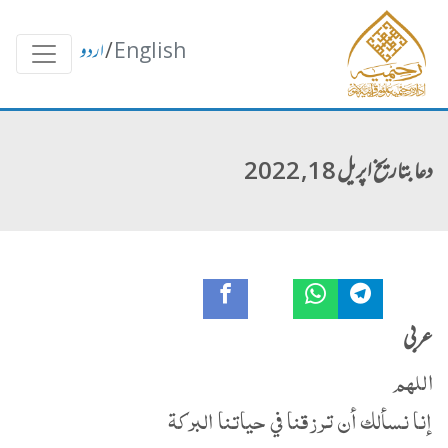
English
/
اردو
دعا بتاریخ اپریل 18, 2022
عربی
اللهم
إنا نسألك أن ترزقنا في حياتنا البركة