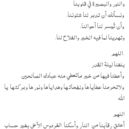
والنور والبصيرة في قلوبنا
ونسألك أن تدبر لنا شئوننا،
وأن تُيسر لنا أحوالنا،
وتهدينا لما فيه الخير والفلاح لنا.
.اللهم
بلغنا ليلة القدر
وأعطنا فيها من خير ماتعطي منه عبادك الصالحين
ولاتحرمنا عطاياها ونفحاتها وهداياها ونورها وبركتها يا
الله
اللهم
أعتق رقابنا من النار وأسكنا الفردوس الأعلى بغير حساب