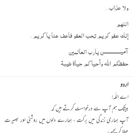
ولا عذاب .
اللهم
إنك عفو كريم تحب العفو فاعف عنا يا كريم .
آميــــــــــــــن يارب العالمين
حفظكم الله وأحياكم حياة طيبة
اردو
اے اللّٰہ!
بیشک ہم آپ سے درخواست کرتے ہیں کہ
آپ ہماری زندگی میں برکت ، ہمارے دلوں میں روشنی اور بصیرت
عطا کریجیے ،