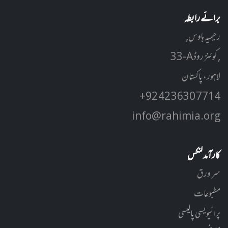
برائے رابطہ
رحیمیہ ہاوس,
33-A کوئنز روڈ ,
لاہور، پاکستان
+92 42 3630 7714
info@rahimia.org
کارآمد لنکس
سر ورق
مطبوعات
پرائیویسی پالیسی