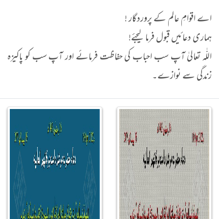
اے اقوامِ عالم کے پروردگار !
ہماری دعائیں قبول فرما لیجئے!
اللّٰہ تعالیٰ آپ سب احباب کی حفاظت فرمائے اور آپ سب کو پاکیزہ
زندگی سے نوازے۔