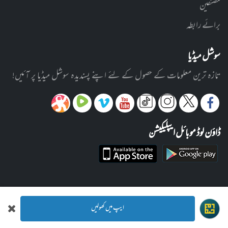
مصنفین
برائے رابطہ
سوشل میڈیا
تازہ ترین معلومات کے حصول کے لئے اپنے پسندیدہ سوشل میڈیا پر آئیں!
ڈاؤن لوڈ موبائل ایپلیکیشن
ایپ میں کھولیں
© 2012-2026 ادارہ رحیمیہ علوم قرآنیہ (ٹرسٹ) لاہور