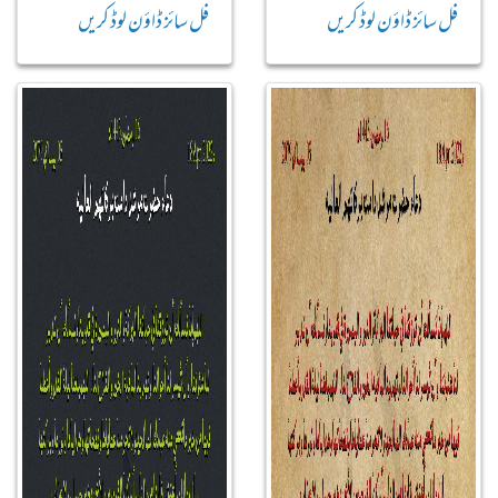
فل سائز ڈاؤن لوڈ کریں
فل سائز ڈاؤن لوڈ کریں