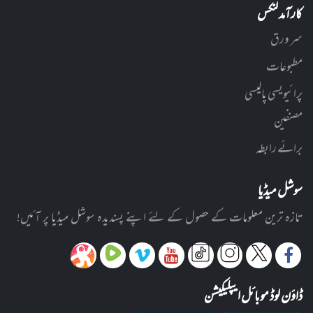
کارآمد لنکس
سر ورق
مطبوعات
پرائیویسی پالیسی
مصنفین
برائے رابطہ
سوشل میڈیا
تازہ ترین معلومات کے حصول کے لئے اپنے پسندیدہ سوشل میڈیا پر آئیں!
ڈاؤن لوڈ موبائل ایپلیکیشن