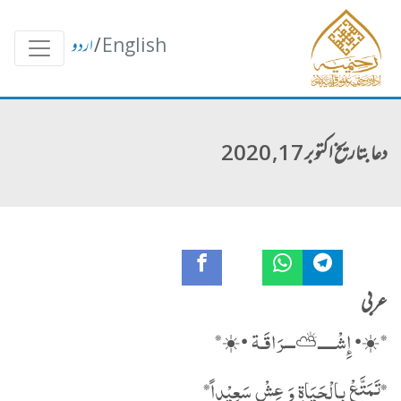
English
/
اردو
دعا بتاریخ اکتوبر 17, 2020
عربی
‏*☀️• إِشْـــــ⛅️ـــرَاقَـة •☀️*
*تَمَتَّعْ بِالْحَيَاةِ وَ عِشْ سَعِيْداً*