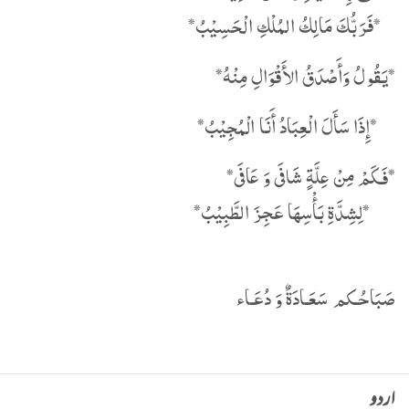
‏ *فَرَبُّكَ مَالِكُ المُلْكِ الْحَسِيْبُ*
‏*يَقُولُ وَأَصْدَقُ الأَقْوَالِ مِنْهُ*
*إِذَا سَأَلَ الْعِبَادُ أَنَا الْمُجِيْبُ*
*‏فَكَمْ مِنْ عِلَّةٍ شَافَى وَ عَافَى*
‏ *لِشِدَّةِ بَأْسِهَا عَجِزَ الطَّبِيْبُ*
صَبَاحُـكم سَعَـادَةٌ وَ دُعَـاء
اردو