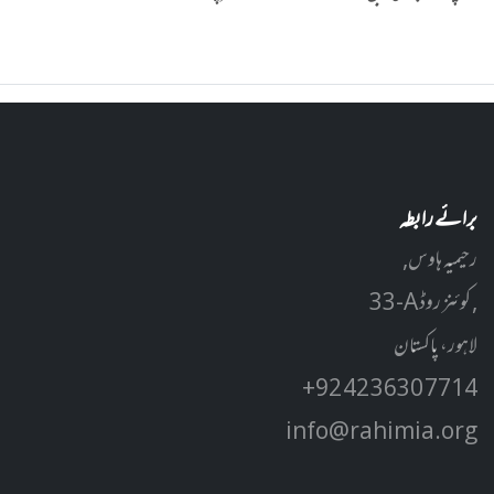
برائے رابطہ
رحیمیہ ہاوس,
33-A کوئنز روڈ ,
لاہور، پاکستان
+92 42 3630 7714
info@rahimia.org