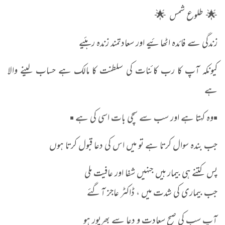
🌟 طلوع شمس 🌟
زندگی سے فائدہ اٹھائیے اور سعادتمند زندہ رہئیے
کیونکہ آپ کا رب کائنات کی سلطنت کا مالک ہے حساب لینے والا
ہے
▪️وہ کہتا ہے اور سب سے سچی بات اسی کی ہے ▪️
جب بندہ سوال کرتا ہے تو میں اس کی دعا قبول کرتا ہوں
پس کتنے ہی بیمار ہیں جنہیں شفا اور عافیت ملی
جب بیماری کی شدت میں ، ڈاکٹر عاجز آگئے
آپ سب کی صبح سعادت و دعا سے بھرپور ہو