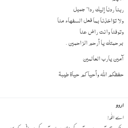
ربنا ردنا إليك ردا" جميل
ولا تؤاخذنا بما فعل السفهاء منا
وتوفنا وانت راض عنا
برحمتك يا أرحم الرّاحمين .
آمين يارب العالمين
حفظكم الله وأحياكم حياة طيبة
اردو
اے اللّٰہ!