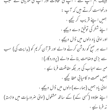
بیشک ہم آپ سے ، آپ کی سخاوت اور آپ کی مہربانی کے سبب
درخواست کرتے ہیں کہ آپ :
ہمیں اپنے قریب کر لیجیے ،
اپنے شکر کی توفیق دے دیجیے ،
اور اپنی یاد دلوں میں ڈال دیجیے ،
اے ہر صبح کو روشن کرنے والے اور قرآن کریم کو (ہدایت کی) سب
سے بڑی وضاحت بنانے والے (پروردگار) !
میرے احباب کی ہر جگہ حفاظت فرمائیے ،
ہمیں صحت و کامیابی عطا کیجیے ،
اپنی یاد ہمیں (ہمارے) دلوں میں ڈال دیجیے ،
اپنے علاوہ (کسی کے) کے ساتھ مشغول (اپنی ضروریات میں وابستہ)
نہ فرمائیے ،