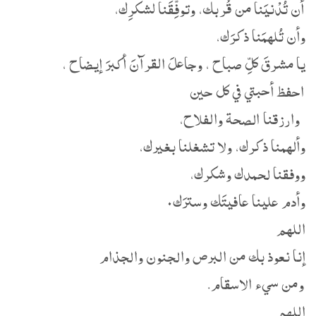
أن تُدْنيَنا من قُربك، وتوفِّقَنا لشكرِك،
وأن تُلهمَنا ذكرَك،
يا مشرقَ كلِّ صباح ، وجاعلَ القرآنَ أكبرَ إيضاح ،
احفظ أحبتي في كل حين
وارزقنا الصحة والفلاح،
وألهمنا ذكرك، ولا تشغلنا بغيرك،
ووفقنا لحمدك وشكرك،
وأدم علينا عافيتَك وسترَك٠
اللهم
إنا نعوذ بك من البرص والجنون والجذام
ومن سيء الاسقام.
اللهم