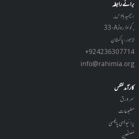
برائے رابطہ
رحیمیہ ہاوس,
33-A کوئنز روڈ ,
لاہور، پاکستان
+92 42 3630 7714
info@rahimia.org
کارآمد لنکس
سر ورق
مطبوعات
پرائیویسی پالیسی
مصنفین