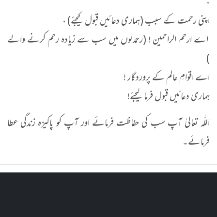
،
اپنی رحمت کے سبب (ہماری دعائیں قبول کیجئے) ،
اے ارحم الراحمین ! (رحمدلوں میں سب سے زیادہ رحم کرنے والے
)
اے اقوامِ عالم کے پروردگار !
ہماری دعائیں قبول فرما لیجئے!
اللّٰہ تعالیٰ آپ سب کی حفاظت فرمائے اور آپ کو پاکیزہ زندگی عطا
فرمائے۔