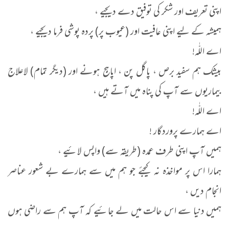
اپنی تعریف اور شکر کی توفیق دے دیجیے ،
ہمیشہ کے لیے اپنی عافیت اور (عیوب پر) پردہ پوشی فرما دیجیے ،
اے اللّٰہ!
بیشک ہم سفید برص ، پاگل پن ، اپاہج ہونے اور (دیگر تمام) لاعلاج
بیماریوں سے آپ کی پناہ میں آتے ہیں ،
اے اللّٰہ!
اے ہمارے پروردگار !
ہمیں آپ اپنی طرف عمدہ (طریقہ سے) واپس لائیے ،
ہمارا اس پر مواخذہ نہ کیجئے جو ہم میں سے ہمارے بے شعور عناصر
انجام دیں ،
ہمیں دنیا سے اس حالت میں لے جائیے کہ آپ ہم سے راضی ہوں