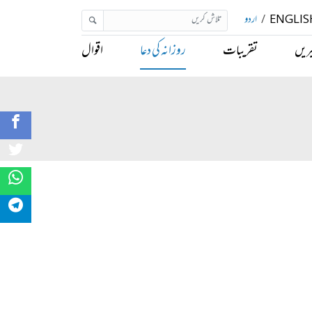
ENGLIS
/
اردو
ریں
تقریبات
روزانہ کی دعا
اقوال