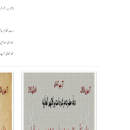
(ہم پر رحم فر
اے اقوامِ عالَ
ہماری دعائیں ق
اللّٰہ تعالیٰ