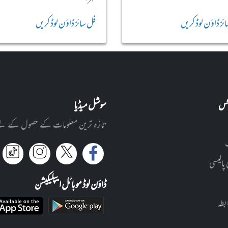
ئز ڈاؤن لوڈ کریں
فل سائز ڈاؤن لوڈ کریں
نکس
سوشل میڈیا
تازہ ترین معلومات کے حصول کے لئے ا
 پالیسی
ڈاؤن لوڈ موبائل ایپلیکیشن
بطہ