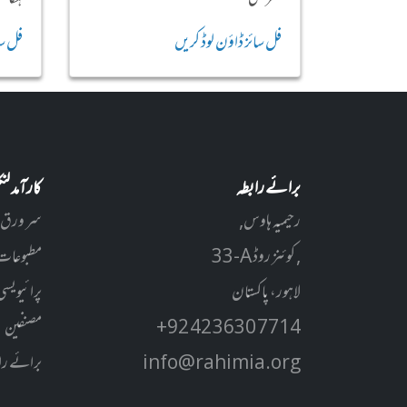
فل سائز ڈاؤن لوڈ کریں
فل سا
برائے رابطہ
کارآمد ل
رحیمیہ ہاوس,
سر ورق
33-A کوئنز روڈ ,
مطبوعات
لاہور، پاکستان
پرائیویسی
+92 42 3630 7714
مصنفین
info@rahimia.org
برائے را