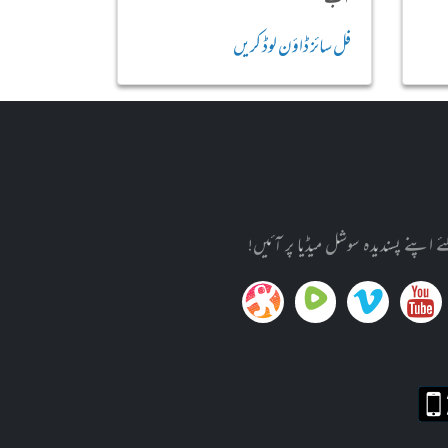
فل سائز ڈاؤن لوڈ کریں
پنے پسندیدہ سوشل میڈیا پر آئیں!