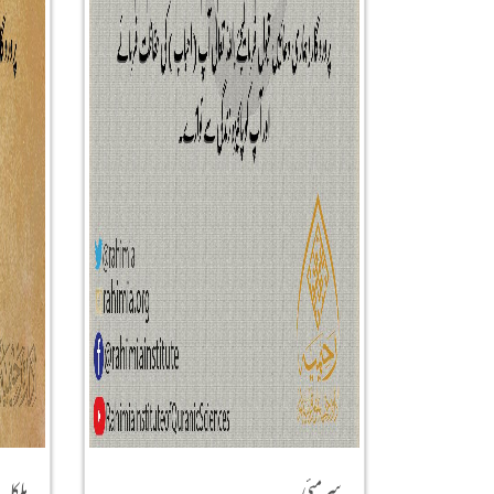
سرمئی
ہلکا