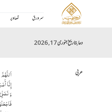
سر ورق
تصاویر
دعا بتاریخ جنوری 17, 2026
عربی
اَللَّهُمَّ
إِنَّا أَصْ
وَ نَصَلِّی
فَاجْعَلْھَ