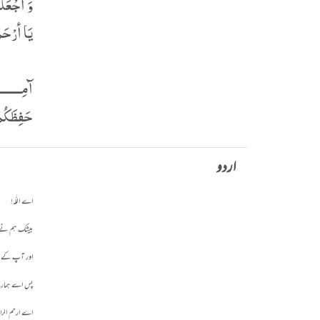
وَ اجْعَلْ
یَا أرْحَم
آمِـــــــ
حَفِظَكُمُ
اردو
اے اللّٰہ!
بیشک ہم نے آ
اور آپ کے ن
پس اے ہمارے 
اے ارحم الراح