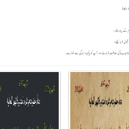
مائیے)
م کے پروردگار !
بول فرما لیجئے!
 آپ (احباب) کی حفاظت فرمائے اور آپ کو پاکیزہ زندگی سے نوازے۔