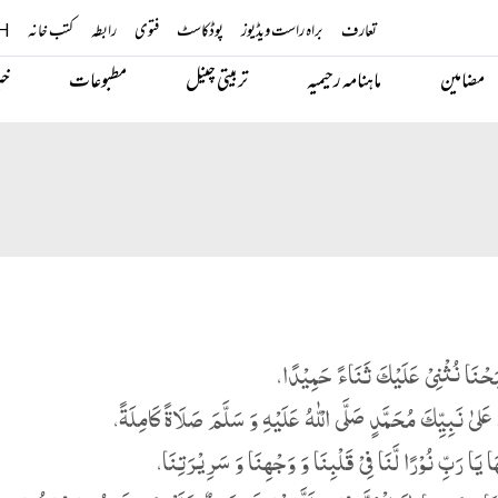
تعارف
براہ راست ویڈیوز
پوڈکاسٹ
فتوی
رابطہ
کتب خانہ
H
مضامین
ماہنامہ رحیمیہ
تربیتی چینل
مطبوعات
خب
بَحْنَا نُثْنِیْ عَلَیْكَ ثَنَاءً حَمِیْدًا،
ْ عَلیٰ نَبِیِّكَ مُحَمَّدٍ صَلَّی الْلّٰهُ عَلَیْهِ وَ سَلَّمَ صَلَاةً کَامِلَةً،
ا یَا رَبِّ نُوْرًا لَّنَا فِیْ قَلْبِنَا وَ وَجْھِنَا وَ سَرِیْرَتِنَا،