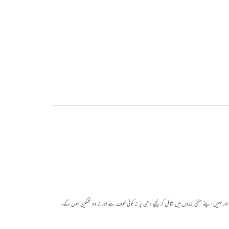
میں اپنے متقی بندوں میں شامل کر لیجیے ؛ جن پر نہ کوئی خوف ہے اور نہ وہ غمگین ہوں گے،