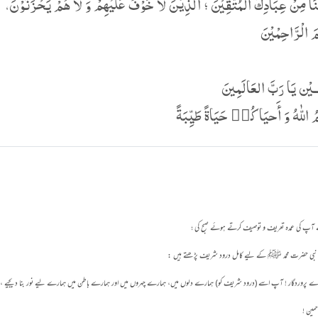
نَا مِنْ عِبَادِكَ الْمُتَّقِیْنَ ؛ اَلَّذِیْنَ لَا خَوْفٌ عَلَیْھِمْ وَ لَا ھُمْ یَحْزَنُوْنَ،
َ الْرَّاحِمْیْنَ
ــيْن يَا رَبَّ العَالَمِينَ
 اللّٰهُ وَ أَحيَاكُم٘ حَيَاةً طَيِّبَةً
پ کی عمدہ تعریف و توصیف کرتے ہوئے صبح کی ؛
بی حضرت محمد ﷺ کے لیے کامل درود شریف پڑھتے ہیں :
پروردگار ! آپ اسے (درود شریف کو) ہمارے دلوں میں، ہمارے چہروں میں اور ہمارے باطن میں ہمارے لیے نور بنا دیجیے ، اور ہ
مین !