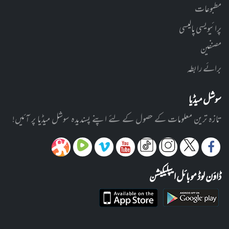
مطبوعات
پرائیویسی پالیسی
مصنفین
برائے رابطہ
سوشل میڈیا
تازہ ترین معلومات کے حصول کے لئے اپنے پسندیدہ سوشل میڈیا پر آئیں!
ڈاؤن لوڈ موبائل ایپلیکیشن