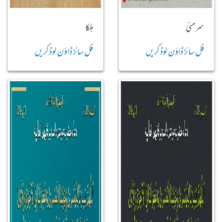
سرمئی
ہلکا
فل سائز ڈاؤن لوڈ کریں
فل سائز ڈاؤن لوڈ کریں