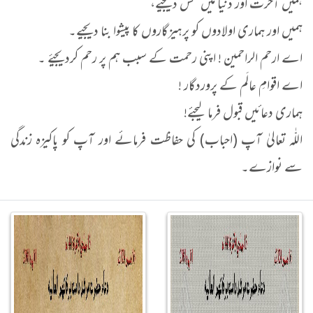
ہمیں آخرت اور دنیا میں بخش دیجیے،
ہمیں اور ہماری اولادوں کو پرہیزگاروں کا پیشوا بنا دیجیے۔
اے ارحم الراحمین ! اپنی رحمت کے سبب ہم پر رحم کردیجیۓ ۔
اے اقوامِ عالَم کے پروردگار !
ہماری دعائیں قبول فرما لیجئے!
اللّٰہ تعالیٰ آپ (احباب) کی حفاظت فرمائے اور آپ کو پاکیزہ زندگی
سے نوازے۔