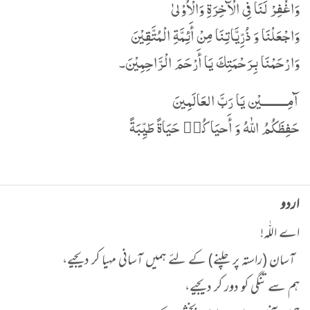
وَاغْفِرْ لَنَا فِی الْآخِرَةِ وَالْاُوْلیٰ
وَاجْعَلْنَا وَ ذُرِّیَّاتِنَا مِنْ أَئِمَّةِ الْمُتَّقِیْنَ
وَارْحَمْنَا بِرَحْمَتِكَ یَا أَرْحَمَ الْرَّاحِمِیْنَ۔
آمِـــــــــيْن يَا رَبَّ العَالَمِينَ
حَفِظَكُمُ اللّٰهُ وَ أَحيَاكُم٘ حَيَاةً طَيِّبَةً
اردو
اے اللّٰہ!
آسان (راستہ پر چلنے) کے لئے ہمیں آسانی مہیا کر دیجیے،
ہم سے تنگی کو دور کر دیجیے،