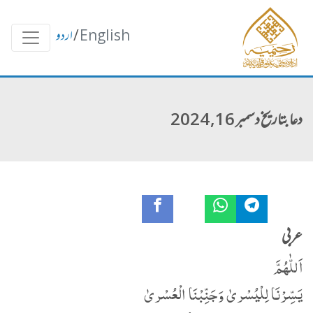
English
/
اردو
دعا بتاریخ دسمبر 16, 2024
عربی
اَللّٰهُمَّ
یَسِّرْنَا لِلْیُسْریٰ وَجَنِّبْنَا الْعُسْریٰ