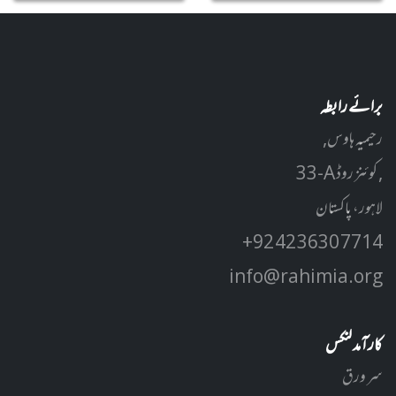
برائے رابطہ
رحیمیہ ہاوس,
33-A کوئنز روڈ ,
لاہور، پاکستان
+92 42 3630 7714
info@rahimia.org
کارآمد لنکس
سر ورق