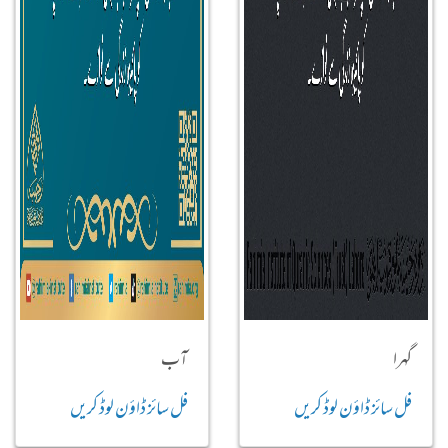
گہرا
آب
فل سائز ڈاؤن لوڈ کریں
فل سائز ڈاؤن لوڈ کریں