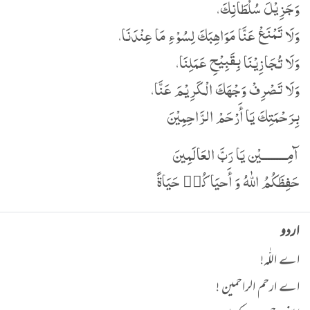
وَجَزِیْلَ سُلْطَانِكَ،
وَلَا تَمْنَعْ عَنَّا مَوَاھِبَكَ لِسُوْءِ مَا عِنْدَنَا،
وَلَا تُجَازِیْنَا بِقَبِیْحِ عَمَلِنَا،
وَلَا تَصْرِفْ وَجْھَكَ الْکَرِیْمَ عَنَّا،
بِرَحْمَتِكَ یَا أَرْحَمْ الرَّاحِمِیْنَ
آمِـــــــــيْن يَا رَبَّ العَالَمِينَ
حَفِظَكُمُ اللّٰهُ وَ أَحيَاكُم٘ حَيَاةً
اردو
اے اللّٰہ!
اے ارحم الراحمین !