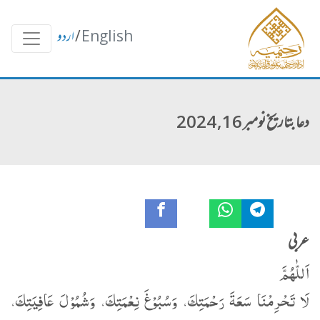
English
/
اردو
دعا بتاریخ نومبر 16, 2024
عربی
اَللّٰهُمَّ
لَا تَحْرِمْنَا سَعَةَ رَحْمَتِكَ، وَسُبُوْغَ نِعْمَتِكَ، وَشُمُوْلَ عَافِیَتِكَ،