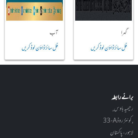
گہرا
آب
فل سائز ڈاؤن لوڈ کریں
فل سائز ڈاؤن لوڈ کریں
برائے رابطہ
رحیمیہ ہاوس,
33-A کوئنز روڈ ,
لاہور، پاکستان