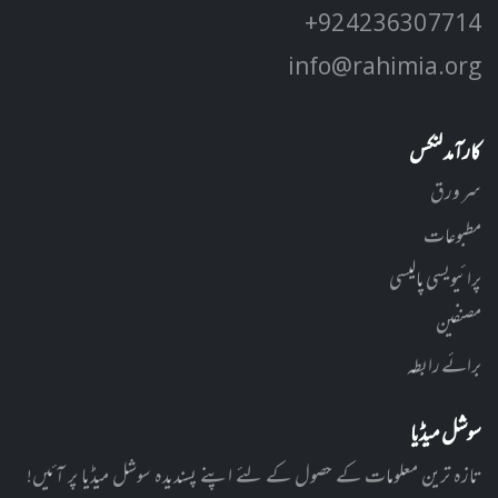
+92 42 3630 7714
info@rahimia.org
کارآمد لنکس
سر ورق
مطبوعات
پرائیویسی پالیسی
مصنفین
برائے رابطہ
سوشل میڈیا
تازہ ترین معلومات کے حصول کے لئے اپنے پسندیدہ سوشل میڈیا پر آئیں!