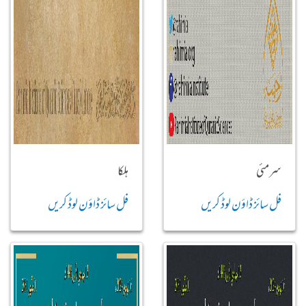
سرمئی
ہلکا
فل سائز ڈاؤن لوڈ کریں
فل سائز ڈاؤن لوڈ کریں