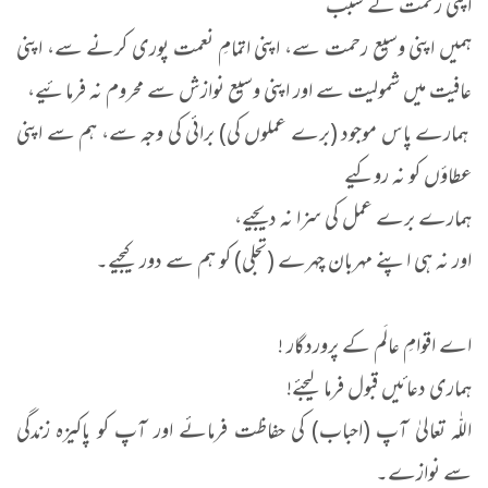
اپنی رحمت کے سبب
ہمیں اپنی وسیع رحمت سے، اپنی اتمامِ نعمت پوری کرنے سے، اپنی
عافیت میں شمولیت سے اور اپنی وسیع نوازش سے محروم نہ فرمائیے،
ہمارے پاس موجود (برے عملوں کی) برائی کی وجہ سے، ہم سے اپنی
عطاؤں کو نہ روکیے
ہمارے برے عمل کی سزا نہ دیجیے،
اور نہ ہی اپنے مہربان چہرے (تجلی) کو ہم سے دور کیجیے۔
اے اقوامِ عالَم کے پروردگار !
ہماری دعائیں قبول فرما لیجئے!
اللّٰہ تعالیٰ آپ (احباب) کی حفاظت فرمائے اور آپ کو پاکیزہ زندگی
سے نوازے۔