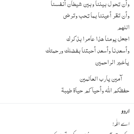
وأن تحول بيننا وبين شيطان أنفسنا
وأن تقر أعيننا بما تحب وترضى
اللهم
اجعل يومنا هذا عامرا بذكرك
وأسعدنا وأسعد أحبتنا بفضلك ورحمتك
ياخير الراحمين
آمين يارب العالمين
حفظكم الله وأحياكم حياة طيبة
اردو
اے اللّٰہ!