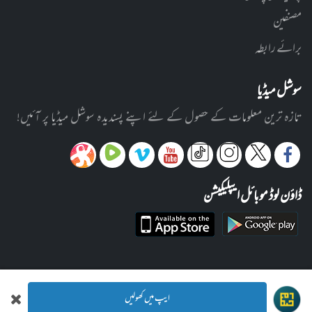
مصنفین
برائے رابطہ
سوشل میڈیا
تازہ ترین معلومات کے حصول کے لئے اپنے پسندیدہ سوشل میڈیا پر آئیں!
ڈاؤن لوڈ موبائل ایپلیکیشن
ایپ میں کھولیں
© 2012-2026 ادارہ رحیمیہ علوم قرآنیہ (ٹرسٹ) لاہور