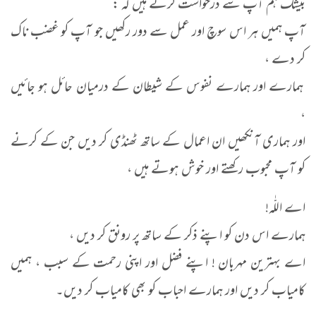
بیشک ہم آپ سے درخواست کرتے ہیں کہ :
آپ ہمیں ہر اس سوچ اور عمل سے دور رکھیں جو آپ کو غضب ناک
کر دے ،
ہمارے اور ہمارے نفوس کے شیطان کے درمیان حائل ہو جائیں
،
اور ہماری آنکھیں ان اعمال کے ساتھ ٹھنڈی کر دیں جن کے کرنے
کو آپ محبوب رکھتے اور خوش ہوتے ہیں ،
اے اللّٰہ!
ہمارے اس دن کو اپنے ذکر کے ساتھ پر رونق کر دیں ،
اے بہترین مہربان ! اپنے فضل اور اپنی رحمت کے سبب ، ہمیں
کامیاب کر دیں اور ہمارے احباب کو بھی کامیاب کر دیں۔