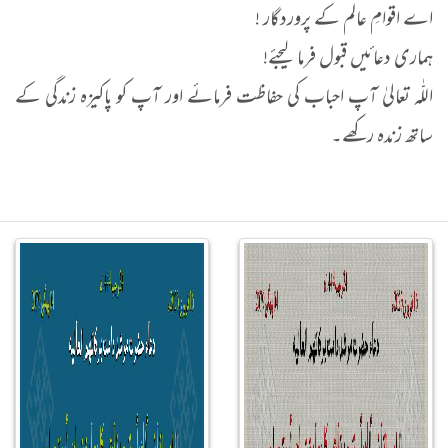
اے اقوامِ عالم کے پروردگار !
ہماری دعائیں قبول فرما لیجئے!
اللّٰہ تعالیٰ آپ احباب کی حفاظت فرمائے اور آپ کو پاکیزہ زندگی کے
ساتھ زندہ رکھے۔