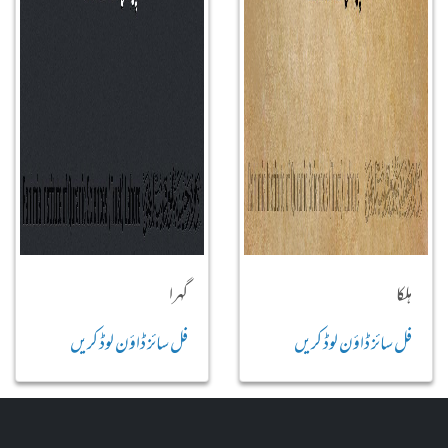
ہلکا
گہرا
فل سائز ڈاؤن لوڈ کریں
فل سائز ڈاؤن لوڈ کریں