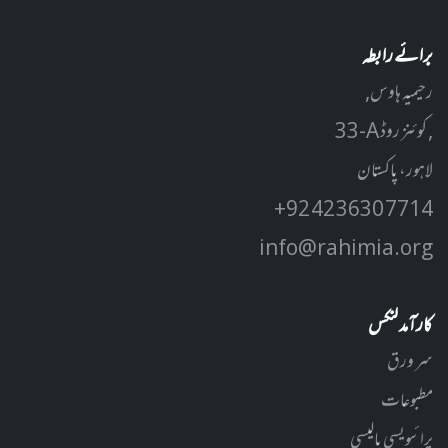
برائے رابطہ
رحیمیہ ہاوس,
33-A کوئنز روڈ ,
لاہور، پاکستان
+92 42 3630 7714
info@rahimia.org
کارآمد لنکس
سر ورق
مطبوعات
پرائیویسی پالیسی