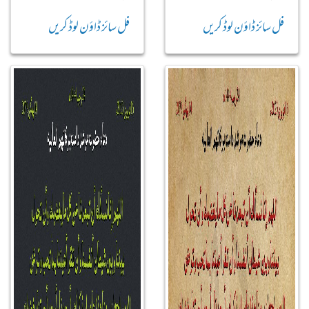
فل سائز ڈاؤن لوڈ کریں
فل سائز ڈاؤن لوڈ کریں