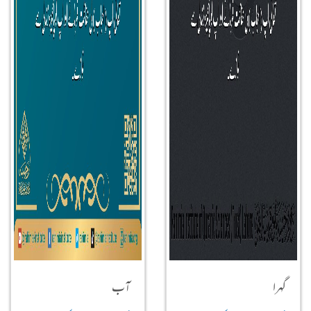
گہرا
آب