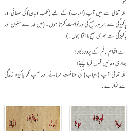
ہو۔
اللّٰہ تعالیٰ سے میں آپ (احباب) کے لیے (قلب وبدن) کی صفائی اور
پاکیزگی سے بھرپور صبح کی درخواست کرتا ہوں۔ (میں خدا سے سکون اور
پاکیزگی سے بھری صبح مانگتا ہوں۔)
اے اقوامِ عالَم کے پروردگار !
ہماری دعائیں قبول فرما لیجئے!
اللّٰہ تعالیٰ آپ (احباب) کی حفاظت فرمائے اور آپ کو پاکیزہ زندگی
سے نوازے۔