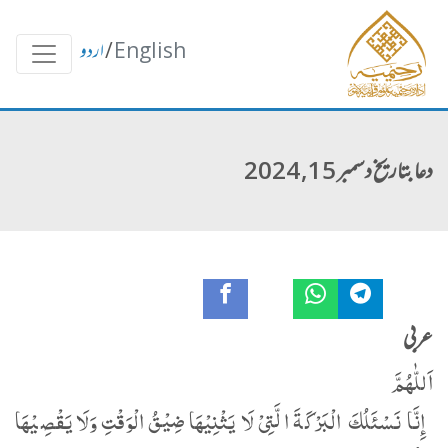
English
/
اردو
دعا بتاریخ دسمبر 15, 2024
عربی
اَللّٰهُمَّ
إِنَّا نَسْئَلُكَ الْبَرْکَةَ الَّتِیْ لَا یَثْنِیْھَا ضِیْقُ الْوَقْتِ وَلَا یَقْصِیْھَا