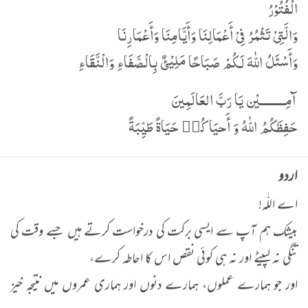
الْفُتُوْرُ
وَالَّتِیْ تَثْمُرُ فِیْ أَعْمَالِنَا وَأَیَّامِنَا وَأَعْمَارِنَا
وَأَسْئَلُ اللّٰهَ لَکُمْ صَبَاحًا مَلِیْئٌ بِالْصَّفَاءِ وَالْنَّقَاءِ
آمِـــــــــيْن يَا رَبَّ العَالَمِينَ
حَفِظَكُمُ اللّٰهُ وَ أَحيَاكُم٘ حَيَاةً طَيِّبَةً
اردو
اے اللّٰہ!
بیشک ہم آپ سے ایسی برکت کی درخواست کرتے ہیں جسے وقت کی
تنگی نہ لپیٹے اور نہ ہی کوئی نقص اس کا احاطہ کرے،
اور جو ہمارے عملوں، ہمارے دنوں اور ہماری عمروں میں نتیجہ خیز