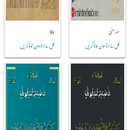
سرمئی
ہلکا
فل سائز ڈاؤن لوڈ کریں
فل سائز ڈاؤن لوڈ کریں