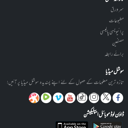
سر ورق
مطبوعات
پرائیویسی پالیسی
مصنفین
برائے رابطہ
سوشل میڈیا
تازہ ترین معلومات کے حصول کے لئے اپنے پسندیدہ سوشل میڈیا پر آئیں!
ڈاؤن لوڈ موبائل ایپلیکیشن