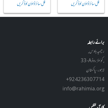
فل سائز ڈاؤن لوڈ کریں
فل سائز ڈاؤن لوڈ کریں
برائے رابطہ
رحیمیہ ہاوس,
33-A کوئنز روڈ ,
لاہور، پاکستان
+92 42 3630 7714
info@rahimia.org
کارآمد لنکس