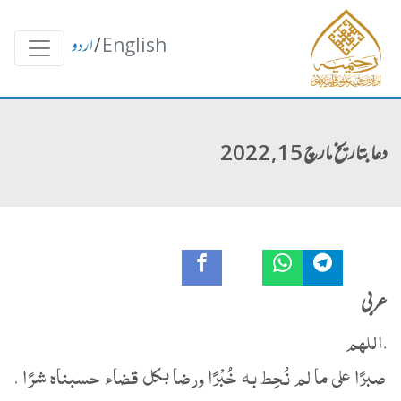
English
/
اردو
دعا بتاریخ مارچ 15, 2022
عربی
.‏اللهم
صبرًا على ما لم نُحِط به خُبْرًا ورضا بكل قضاء حسبناه شرًا ،