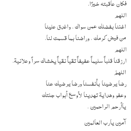
فكان عاقبته خيرًا،
‏اللهم
اغننا بفضلك عمن سواك ، واغدق علينا
من فيض كرمك ، وراضنا بما قسمت لنا،
‏اللهم
ارزقنا قلباً سليماً عفيفاً تقياً نقياً يخشاك سراً وعلانية،
‏اللهمّ
رضا يرضينا بأنفسنا ورضا يرضيك عنا
وعفو وهداية تهدينا لأوسع أبواب جنتك
ياأرحم الراحمين .
آمين يارب العالمين