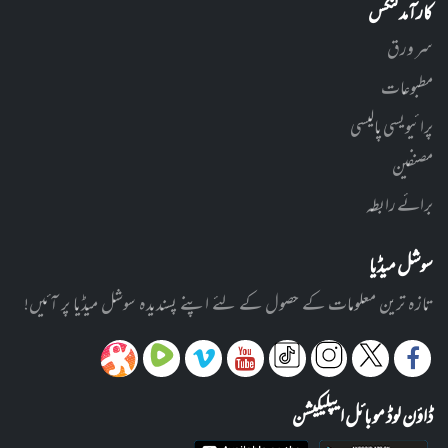
کارآمد لنکس
سر ورق
مطبوعات
پرائیویسی پالیسی
مصنفین
برائے رابطہ
سوشل میڈیا
تازہ ترین معلومات کے حصول کے لئے اپنے پسندیدہ سوشل میڈیا پر آئیں!
ڈاؤن لوڈ موبائل ایپلیکیشن