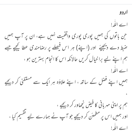
اردو
اے اللّٰہ!
جن باتوں کی ہمیں پوری پوری واقفیت نہیں ہے، ان پر آپ ہمیں
ضبط دے دیجیئے اور (اپنے) ہر اس فیصلے پر رضامندی عطا کیجیے جسے
ہم اپنے لیے برا خیال کریں حالانکہ اس کا انجام بہترین ہو ،
اے اللّٰہ!
ہمیں اپنے فضل کے ساتھ ، اپنے علاؤہ ہر ایک سے مستغنی کر دیجیے
،
ہم پر اپنی مہربانی کا فیض نچھاور کر دیجیے ،
اور ہمیں اس پر مطمئن کر دیجیے جو آپ نے ہمارے لیے تقسیم کیا ،
اے اللّٰہ!