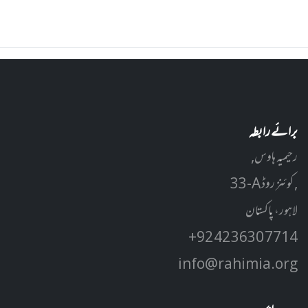
برائے رابطہ
رحیمیہ ہاوس,
33-A کوئنز روڈ ,
لاہور، پاکستان
+92 42 3630 7714
info@rahimia.org