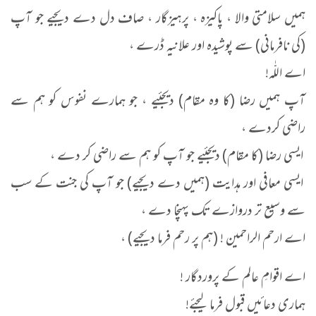
ہمیں سلامتی والا ، پاکیزہ ، پرہیزگار ، صاف دل دے دیجیے جو آپ
(کی نافرمانی) سے پوشیدہ اور علانیہ ڈرے ،
اے اللّٰہ!
آپ ہمیں رضا (کا وہ مقام) دیجئیے ، جو ہمارے نفوس کو ہم سے
راضی کردے ،
ایسی رضا (کا مقام) دیجئیے جو آپ کو ہم سے راضی کر دے ،
ایسی معافی اور ہدایت (ہمیں دے دیجیے) جو آپ کی جنت کے سب
سے وسیع تر دروازے تک پہنچا دے ،
اے ارحم الراحمین ! (ہم پر رحم فرما دیجیے) ،
اے اقوامِ عالم کے پروردگار !
ہماری دعائیں قبول فرما لیجئے!