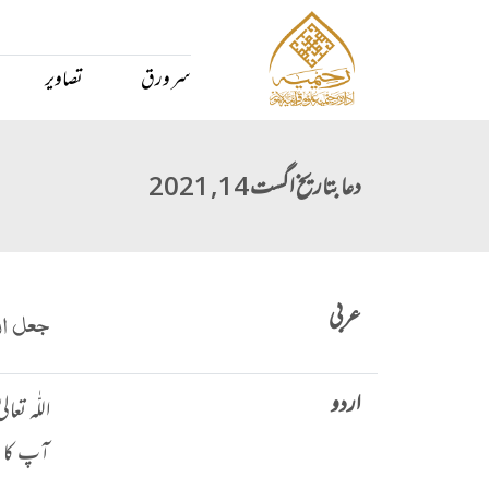
سر ورق
تصاویر
دعا بتاریخ اگست 14, 2021
عربی
جعل الل
اردو
اللّٰہ ت
آپ کا س