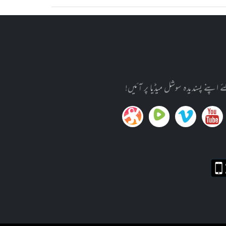
پنے پسندیدہ سوشل میڈیا پر آئیں!