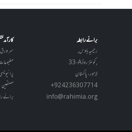
برائے رابطہ
کارآمد ل
رحیمیہ ہاوس,
سر ورق
33-A کوئنز روڈ ,
مطبوعات
لاہور، پاکستان
پرائیویسی
+92 42 3630 7714
مصنفین
info@rahimia.org
برائے را