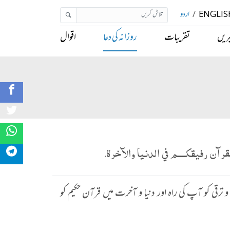
ENGLIS
/
اردو
ریں
تقریبات
روزانہ کی دعا
اقوال
رآن رفيقكــــم في الدنيا والآخرة.
و ترقی کو آپ کی راہ اور دنیا و آخرت میں قرآن حکیم کو