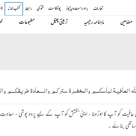
تعارف
براہ راست ویڈیوز
پوڈکاسٹ
فتوی
رابطہ
کتب خانہ
H
مضامین
ماہنامہ رحیمیہ
تربیتی چینل
مطبوعات
خب
ه العافيـة لباسكـــم والمغفــرة ستركـم والسعادة طريقكـــم والق
عالیٰ عافیت کو آپ کا اوڑھنا ، اپنی بخشش کو آپ کے لیے پردہ پوشی ، سعادت 
اتھی بنائے ۔