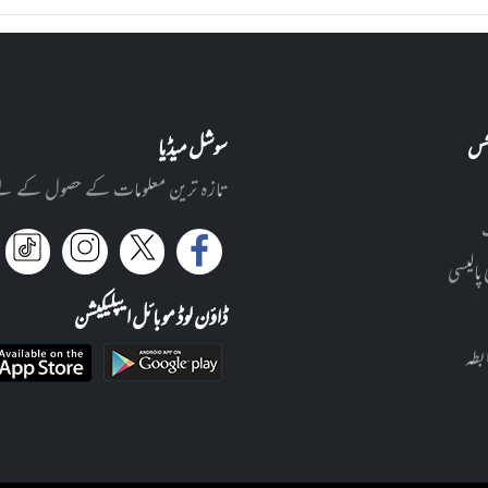
نکس
سوشل میڈیا
تازہ ترین معلومات کے حصول کے لئے ا
 پالیسی
ڈاؤن لوڈ موبائل ایپلیکیشن
بطہ