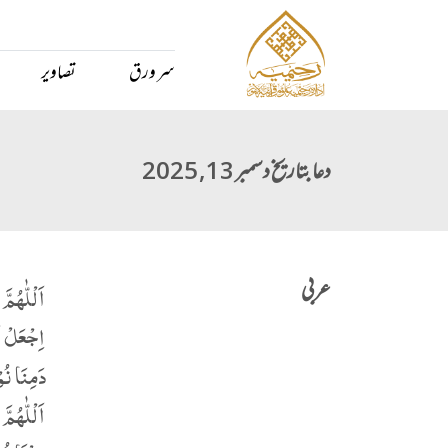
سر ورق
تصاویر
دعا بتاریخ دسمبر 13, 2025
عربی
اَلْلّٰهُمَّ
اِجْعَلْ لَن
دَمِنَا نُو
اَلْلّٰهُمَّ