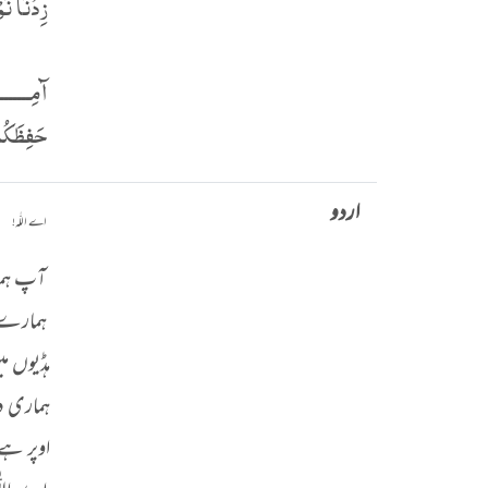
زِدْنَا نُ
آمِـــــــ
حَفِظَكُمُ
اردو
اے اللّٰہ!
آپ ہمار
ہمارے د
ہڈیوں م
ہماری د
اوپر ہے