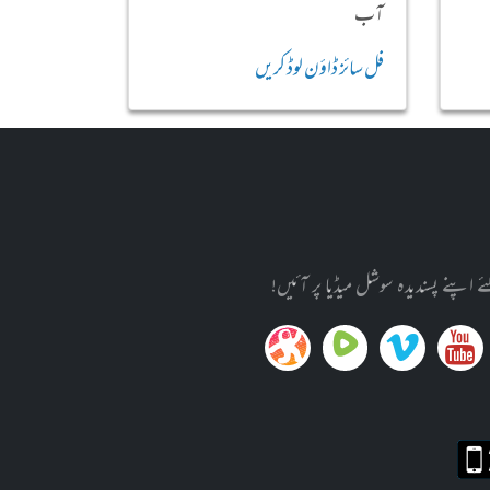
آب
فل سائز ڈاؤن لوڈ کریں
پنے پسندیدہ سوشل میڈیا پر آئیں!