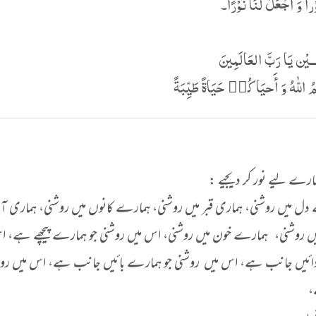
وْرا وَ اجْعَلْ لَنَا نُوْرًا۔
ــيْن يَا رَبَّ العَالَمِينَ
 اللّٰهُ وَ أَحيَاكُم٘ حَيَاةً طَيِّبَةً
ے لیے نور کر دیجیے :
ل میں روشنی، ہماری قبر میں روشنی، ہمارے کانوں میں روشنی، ہماری آن
یں روشنی، ہمارے خون میں روشنی، اس میں روشنی جو ہمارے پیچھے ہے، ا
ائیں جانب ہے، اس میں روشنی جو ہمارے بائیں جانب ہے، اس میں روش
،