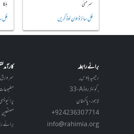
سرمئی
ہلکا
فل سائز ڈاؤن لوڈ کریں
فل سا
برائے رابطہ
کارآمد ل
رحیمیہ ہاوس,
سر ورق
33-A کوئنز روڈ ,
مطبوعات
لاہور، پاکستان
پرائیویسی
+92 42 3630 7714
مصنفین
info@rahimia.org
برائے را