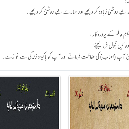
ہ!
یے روشنی زیادہ کر دیجیے اور ہمارے لیے روشنی کر دیجیے۔
ِ عالَم کے پروردگار !
ائیں قبول فرما لیجئے!
تعالیٰ آپ (احباب) کی حفاظت فرمائے اور آپ کو پاکیزہ زندگی سے نوازے۔