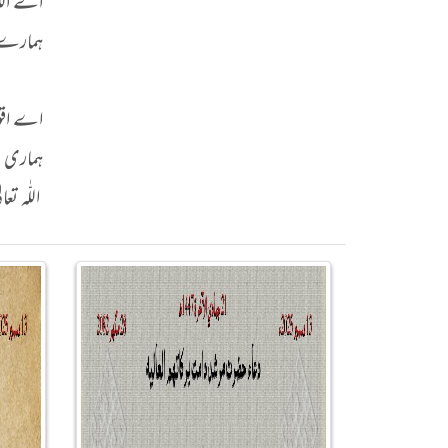
اے اللّٰ
ہمارے ل
اے اقوام
ہماری دع
اللّٰہ 