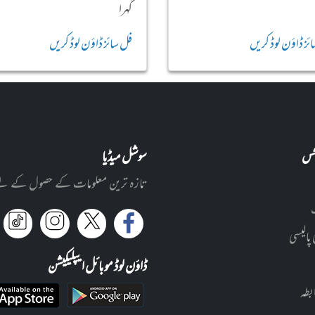
گہرا
ئز ڈاؤن لوڈ کریں
فل سائز ڈاؤن لوڈ کریں
نکس
سوشل میڈیا
تازہ ترین معلومات کے حصول کے لئے ا
 پالیسی
ڈاؤن لوڈ موبائل ایپلیکیشن
بطہ