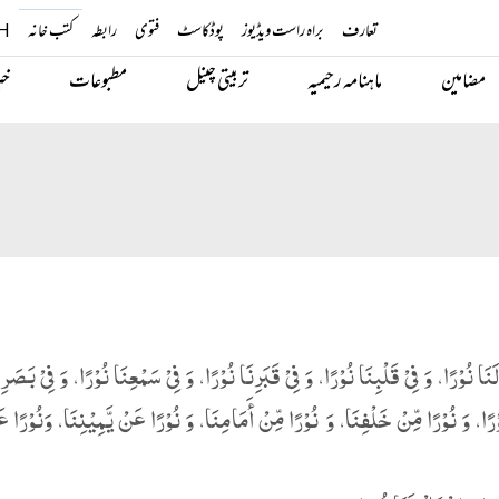
تعارف
براہ راست ویڈیوز
پوڈکاسٹ
فتوی
رابطہ
کتب خانہ
H
مضامین
ماہنامہ رحیمیہ
تربیتی چینل
مطبوعات
خب
َا نُوْرًا، وَ فِیْ قَلْبِنَا نُوْرًا، وَ فِیْ قَبَرِنَا نُوْرًا، وَ فِیْ سَمْعِنَا نُوْرًا، وَ فِیْ بَصَرِ
ْرًا، وَ نُوْرًا مِّنْ خَلْفِنَا، وَ نُوْرًا مِّنْ أَمَامِنَا، وَ نُوْرًا عَنْ یَّمِیْنِنَا، وَنُوْرًا 