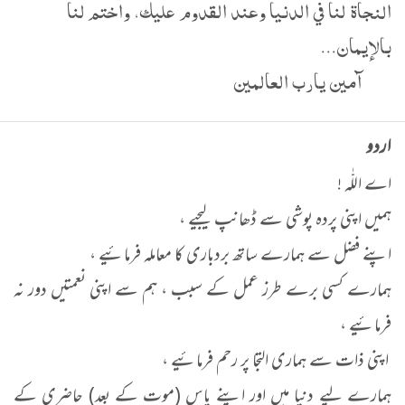
النجاة لنا في الدنيا وعند القدوم عليك، واختم لنا
بالإيمان...
آمين يارب العالمين
اردو
اے اللّٰہ !
ہمیں اپنی پردہ پوشی سے ڈھانپ لیجیے ،
اپنے فضل سے ہمارے ساتھ بردباری کا معاملہ فرمائیے ،
ہمارے کسی برے طرز عمل کے سبب ، ہم سے اپنی نعمتیں دور نہ
فرمائیے ،
اپنی ذات سے ہماری التجا پر رحم فرمائیے ،
ہمارے لیے دنیا میں اور اپنے پاس (موت کے بعد) حاضری کے