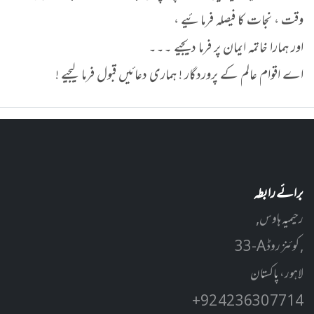
وقت ، نجات کا فیصلہ فرمائیے ،
اور ہمارا خاتمہ ایمان پر فرما دیجیے ۔۔۔
اے اقوام عالم کے پروردگار ! ہماری دعائیں قبول فرما لیجیے !
برائے رابطہ
رحیمیہ ہاوس,
33-A کوئنز روڈ ,
لاہور، پاکستان
+92 42 3630 7714