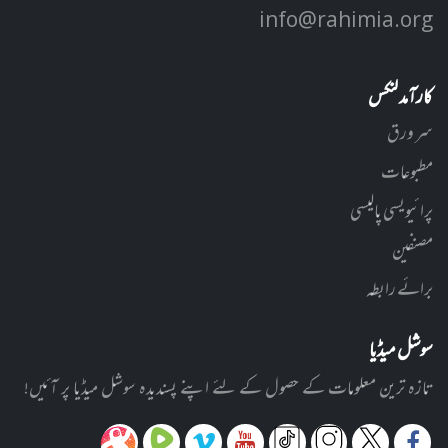
info@rahimia.org
کارآمد لنکس
سر ورق
مطبوعات
پرائیویسی پالیسی
مصنفین
برائے رابطہ
سوشل میڈیا
تازہ ترین معلومات کے حصول کے لئے اپنے پسندیدہ سوشل میڈیا پر آئیں!