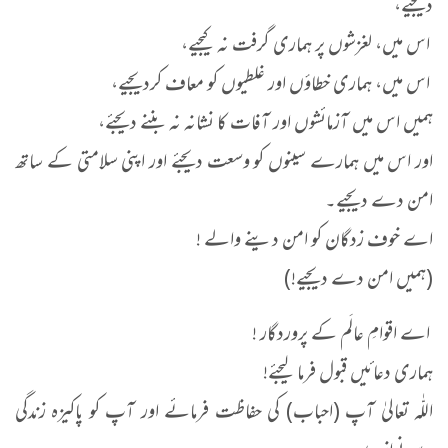
دیجیے،
اس میں، لغزشوں پر ہماری گرفت نہ کیجیے،
اس میں، ہماری خطاؤں اور غلطیوں کو معاف کردیجیے،
ہمیں اس میں آزمائشوں اور آفات کا نشانہ نہ بننے دیجئے،
اور اس میں ہمارے سینوں کو وسعت دیجئے اور اپنی سلامتی کے ساتھ
امن دے دیجیے۔
اے خوف زدگان کو امن دینے والے !
(ہمیں امن دے دیجیے!)
اے اقوامِ عالَم کے پروردگار !
ہماری دعائیں قبول فرما لیجئے!
اللّٰہ تعالیٰ آپ (احباب) کی حفاظت فرمائے اور آپ کو پاکیزہ زندگی