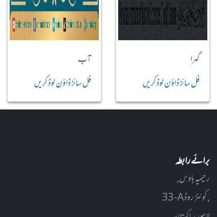
گہرا
آب
فل سائز ڈاؤن لوڈ کریں
فل سائز ڈاؤن لوڈ کریں
برائے رابطہ
رحیمیہ ہاوس,
33-A کوئنز روڈ ,