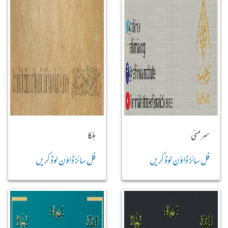
سرمئی
ہلکا
فل سائز ڈاؤن لوڈ کریں
فل سائز ڈاؤن لوڈ کریں