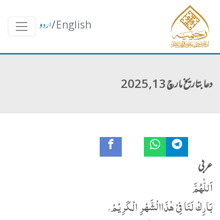
English
/
اردو
دعا بتاریخ مارچ 13, 2025
عربی
اَللّٰهُمَّ
بَارِكْ لَنَا فِیْ ھٰذَاالْشَّھْرِ الْکَرِیْمْ،