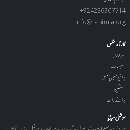
لاہور، پاکستان
+92 42 3630 7714
info@rahimia.org
کارآمد لنکس
سر ورق
مطبوعات
پرائیویسی پالیسی
مصنفین
برائے رابطہ
سوشل میڈیا
تازہ ترین معلومات کے حصول کے لئے اپنے پسندیدہ سوشل میڈیا پر آئیں!