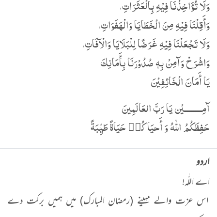
وَلَا تُؤَاخِذْنَا فِیْهِ بِالْعَثَرَاتِ،
وَأَقِلْنَا فِیْهِ مِنَ الْخَطَایَا وَالْھَفَوَاتِ،
وَلَا تَجْعَلْنَا فِیْهِ غَرَضًا لِلْبَلَایَا وَالْآفَاتِ،
وَاشْرَحْ وَآمِنْ بِهٖ صُدُوْرَنَا بِأَمَانِكَ
یَا أَمَانَ الْخَائِفِیْنَ
آمِـــــــــيْن يَا رَبَّ العَالَمِينَ
حَفِظَكُمُ اللّٰهُ وَ أَحيَاكُم٘ حَيَاةً طَيِّبَةً
اردو
اے اللّٰہ!
اس عزت والے مہینے (رمضان المبارک) میں ہمیں برکت دے