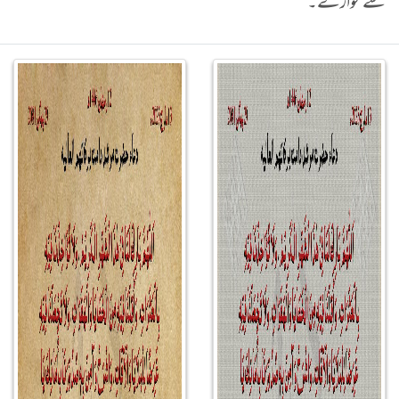
سے نوازے۔